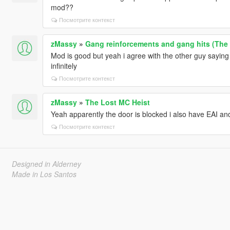
mod??
Посмотрите контекст
zMassy
»
Gang reinforcements and gang hits (The 
Mod is good but yeah i agree with the other guy saying 
infinitely
Посмотрите контекст
zMassy
»
The Lost MC Heist
Yeah apparently the door is blocked i also have EAI a
Посмотрите контекст
Designed in Alderney
Made in Los Santos