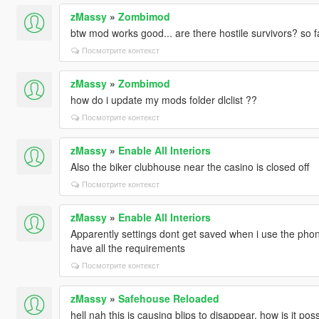
zMassy
»
Zombimod
btw mod works good... are there hostile survivors? so f
Посмотрите контекст
zMassy
»
Zombimod
how do i update my mods folder dlclist ??
Посмотрите контекст
zMassy
»
Enable All Interiors
Also the biker clubhouse near the casino is closed off
Посмотрите контекст
zMassy
»
Enable All Interiors
Apparently settings dont get saved when i use the phon
have all the requirements
Посмотрите контекст
zMassy
»
Safehouse Reloaded
hell nah this is causing blips to disappear. how is it po