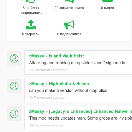
6 файлов
29 комментариев
0 видео
понравилось
0 загрузок
0 подписчиков
zMassy
»
Island Vault Heist
Attacking and robbing on epstein island? sign me in
Посмотрите контекст
zMassy
»
Nightclubs & Heists
can you make a version without map blips
Посмотрите контекст
zMassy
»
[Legacy & Enhanced] Enhanced Native Tr
This mod needs updates man. Some props are invisible 
Посмотрите контекст