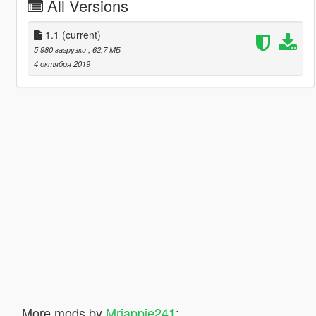
All Versions
1.1
(current)
5 980 загрузки
, 62,7 МБ
4 октября 2019
More mods by
Mrjappie241
: