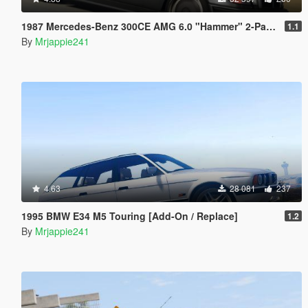
1987 Mercedes-Benz 300CE AMG 6.0 "Hammer" 2-Pack [ Add-On / Replace | FiveM | LODs]
1.1
By
Mrjappie241
4.63
28 081
237
1995 BMW E34 M5 Touring [Add-On / Replace]
1.2
By
Mrjappie241