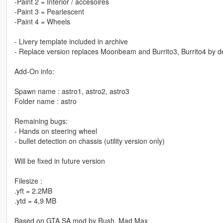
-Paint 2 = Interior / accesoires
-Paint 3 = Pearlescent
-Paint 4 = Wheels
- Livery template included in archive
- Replace version replaces Moonbeam and Burrito3, Burrito4 by de
Add-On info:
Spawn name : astro1, astro2, astro3
Folder name : astro
Remaining bugs:
- Hands on steering wheel
- bullet detection on chassis (utility version only)
Will be fixed in future version
Filesize :
.yft = 2.2MB
.ytd = 4,9 MB
Based on GTA SA mod by Rush, Mad Max