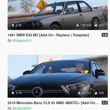
4.89
128 318
557
1991 BMW E30 M3 [Add-On / Replace | Template]
1.8
By
Mrjappie241
4.78
61 721
299
2019 Mercedes-Benz CLS 53 AMG 4MATIC+ [Add-On / Replace]
1.1
By
Mrjappie241