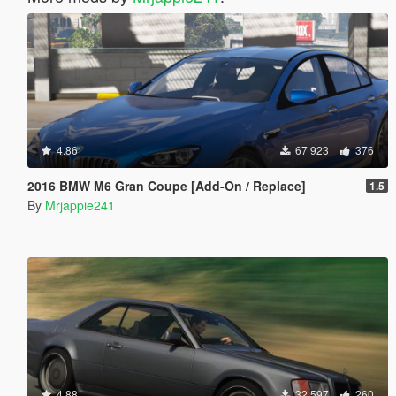
4.86
67 923
376
2016 BMW M6 Gran Coupe [Add-On / Replace]
1.5
By
Mrjappie241
4.88
32 597
260