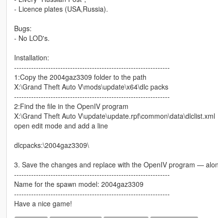
- Licence plates (USA,Russia).
Bugs:
- No LOD's.
Installation:
----------------------------------------------------------------
1:Copy the 2004gaz3309 folder to the path
X:\Grand Theft Auto V\mods\update\x64\dlc packs
----------------------------------------------------------------
2:Find the file in the OpenIV program
X:\Grand Theft Auto V\update\update.rpf\common\data\dlclist.xml
open edit mode and add a line
dlcpacks:\2004gaz3309\
3. Save the changes and replace with the OpenIV program — alo
----------------------------------------------------------------
Name for the spawn model: 2004gaz3309
----------------------------------------------------------------
Have a nice game!