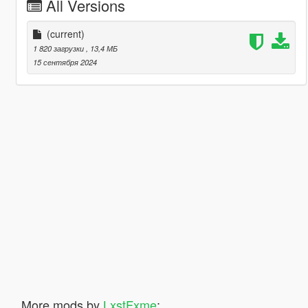
All Versions
(current)
1 820 загрузки
, 13,4 МБ
15 сентября 2024
More mods by
LxstFxme
: