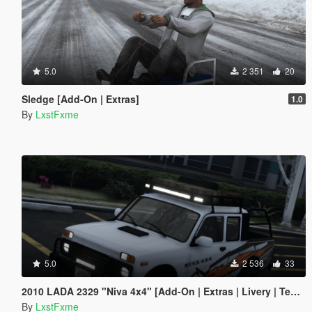
5.0
2 351
20
Sledge [Add-On | Extras]
1.0
By
LxstFxme
5.0
2 536
33
2010 LADA 2329 "Niva 4x4" [Add-On | Extras | Livery | Template]
By
LxstFxme