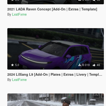
2021 LADA Raven Concept [Add-On | Extras | Template]
By
LxstFxme
5.0
8 019
46
2024 LiXiang L9 [Add-On | Plates | Extras | Livery | Template]
By
LxstFxme