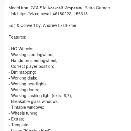
Model from GTA SA: Алексей Игоревич, Retro Garage
Link https://vk.com/wall-46180222_156618
Edit & Convert by: Andrew LxstFxme
Features:
- HQ Wheels;
- Working steeringwheel;
- Hands-on steeringwheel;
- Correct player position;
- Dirt mapping;
- Working dials;
- Working headlights;
- Working doors;
- Working flashing light (extra 6,7);
- Breakable glass windows;
- Tintable windows;
- Wheels tuning;
- Extras;
- Template;
- Livery "Russian Post";