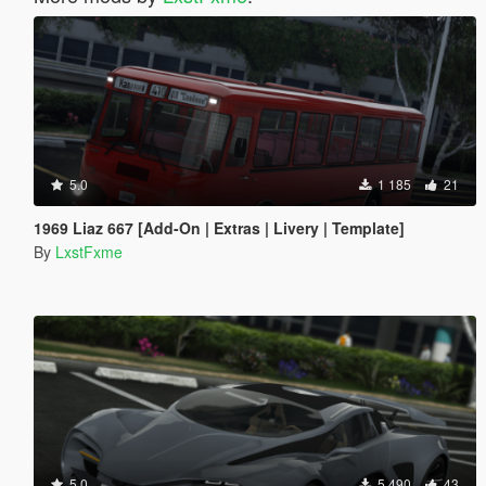
5.0
1 185
21
1969 Liaz 667 [Add-On | Extras | Livery | Template]
By
LxstFxme
5.0
5 490
43