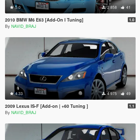
5.0
2 858
41
2010 BMW M6 E63 [Add-On l Tuning]
1.0
By
NAVID_BRAJ
4.33
4 975
49
2009 Lexus IS-F [Add-on | +60 Tuning ]
1.1
By
NAVID_BRAJ