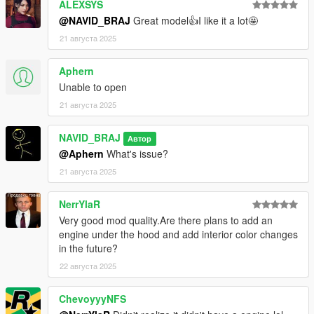
ALEXSYS
@NAVID_BRAJ
Great model👍I like it a lot🤩
21 августа 2025
Aphern
Unable to open
21 августа 2025
NAVID_BRAJ
Автор
@Aphern
What's issue?
21 августа 2025
NerrYlaR
Very good mod quality.Are there plans to add an
engine under the hood and add interior color changes
in the future?
22 августа 2025
ChevoyyyNFS