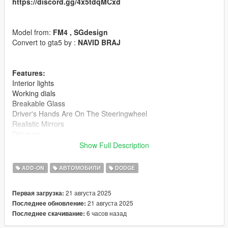
https://discord.gg/4x5tdqMCxd
Model from:
FM4 , SGdesign
Convert to gta5 by :
NAVID BRAJ
Features:
Interior lights
Working dials
Breakable Glass
Driver's Hands Are On The Steeringwheel
Realistic Mirrors
Dirt map
Tuning Parts
Show Full Description
Liveries
EU Plates / US Plates
ADD-ON
АВТОМОБИЛИ
DODGE
Tintable Windows
LODs 1-4
21 августа 2025
Первая загрузка:
21 августа 2025
Последнее обновление:
LODS:
6 часов назад
Последнее скачивание:
L0: V=146k P=167k
L1: V=86K P=88K