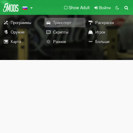
Show Adult
Войти
Программы
Транспорт
Раскраски
Оружие
Скрипты
Игрок
Карта
Разное
Больше