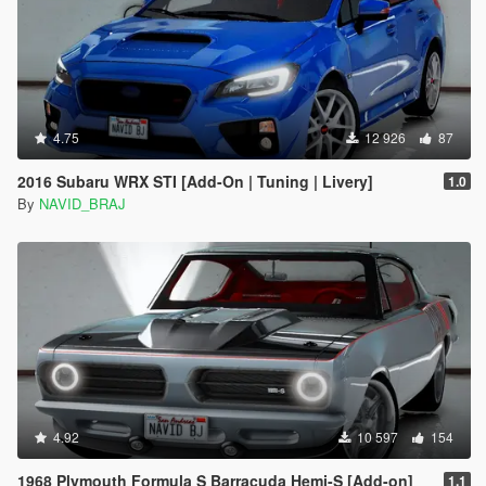
4.75
12 926
87
2016 Subaru WRX STI [Add-On | Tuning | Livery]
1.0
By
NAVID_BRAJ
4.92
10 597
154
1968 Plymouth Formula S Barracuda Hemi-S [Add-on]
1.1