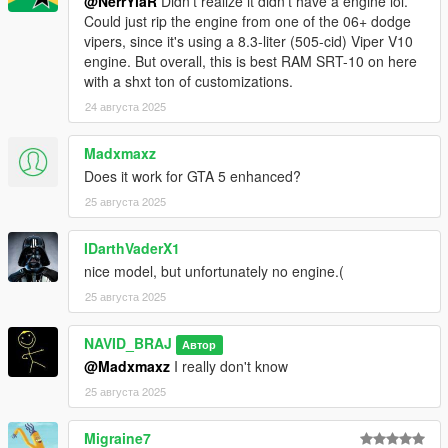
@NerrYlaR
Didn't realize it didn't have a engine lol.
Could just rip the engine from one of the 06+ dodge
vipers, since it's using a 8.3-liter (505-cid) Viper V10
engine. But overall, this is best RAM SRT-10 on here
with a shxt ton of customizations.
24 августа 2025
Madxmaxz
Does it work for GTA 5 enhanced?
25 августа 2025
IDarthVaderX1
nice model, but unfortunately no engine.(
25 августа 2025
NAVID_BRAJ
Автор
@Madxmaxz
I really don't know
25 августа 2025
Migraine7