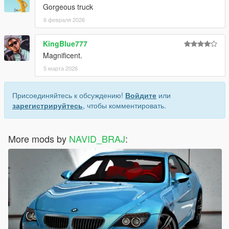
Gorgeous truck
6 февраля 2026
KingBlue777
Magnificent.
5 марта 2026
Присоединяйтесь к обсуждению!
Войдите
или
зарегистрируйтесь
, чтобы комментировать.
More mods by
NAVID_BRAJ
: