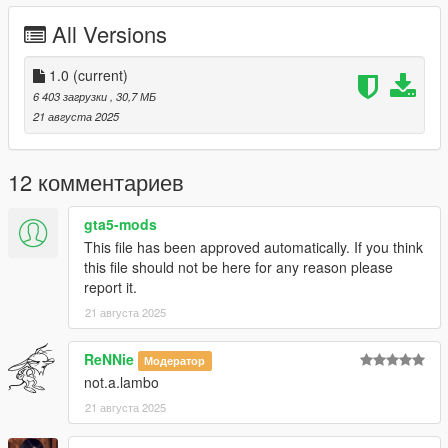
L2: V=26K P=27K
All Versions
L3 V=6K P=5K
L4 V=1.6K P=1K
1.0
(current)
Paints:
6 403 загрузки
, 30,7 МБ
Body
21 августа 2025
Lights SEC - DASH - INT
Calipers
12 комментариев
Spawn Name :
nbramsrt
gta5-mods
This file has been approved automatically. If you think
Installation instructions :
this file should not be here for any reason please
1. Drag the folder (nbramsrt) into dlcpacks
report it.
(mods>update>x64>dlcpacks)
21 августа 2025
2. Edit dlclist (mods>update>update.rpf>common>data>) and
add this line under the previous line:
<Item>dlcpacks:/nbramsrt/</Item>
ReNNie
Модератор
3. Save dlclist.xml and enjoy
not.a.lambo
21 августа 2025