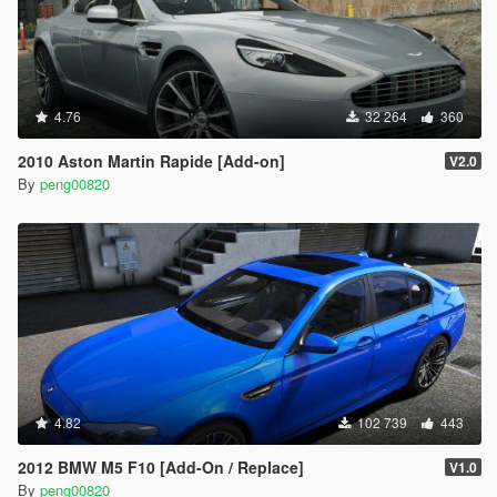
4.76
32 264
360
2010 Aston Martin Rapide [Add-on]
V2.0
By
peng00820
4.82
102 739
443
2012 BMW M5 F10 [Add-On / Replace]
V1.0
By
peng00820