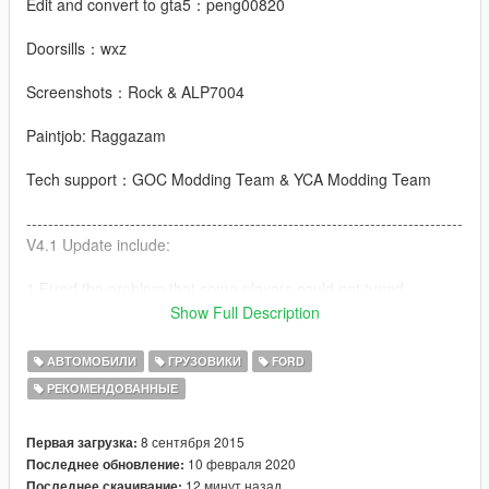
Edit and convert to gta5：peng00820
Doorsills：wxz
Screenshots：Rock & ALP7004
Paintjob: Raggazam
Tech support：GOC Modding Team & YCA Modding Team
--------------------------------------------------------------------------------
V4.1 Update include:
1.Fixed the problem that some players could not tuned
Show Full Description
2.HQ mirror
АВТОМОБИЛИ
ГРУЗОВИКИ
FORD
V4.0 Update include:
РЕКОМЕНДОВАННЫЕ
1.Add add-on
8 сентября 2015
Первая загрузка:
2.Add new front bumper
10 февраля 2020
Последнее обновление:
12 минут назад
Последнее скачивание: