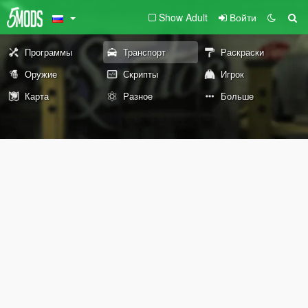
Show Adult
Войти
Программы
Транспорт
Раскраски
Оружие
Скрипты
Игрок
Карта
Разное
Больше