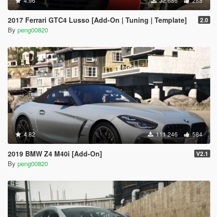
4.96
32 686
288
2017 Ferrari GTC4 Lusso [Add-On | Tuning | Template]
2.0
By
peng00820
4.82
111 246
584
2019 BMW Z4 M40i [Add-On]
V2.1
By
peng00820