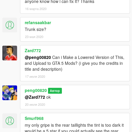
anyone know how i can fix it? Thanks
16 марта 2020
refansaakbar
Trunk size?
23 мая 2020
Zard772
@peng00820
Can i Make a Lowered Version of This,
and Upload to GTA 5 Mods? (i give you the credits in
title and description)
17 июля 2020
peng00820
Автор
@Zard772
ok
20 июля 2020
Smurf968
my only gripe is the rear taillights the tint is too dark it
would be a 5 star if you could actually see the rear