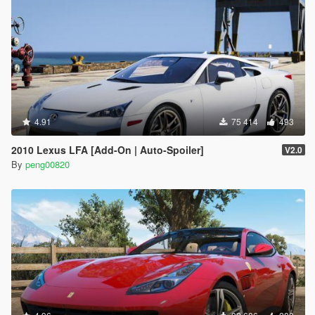
4.91
75 414
493
2010 Lexus LFA [Add-On | Auto-Spoiler]
V2.0
By
peng00820