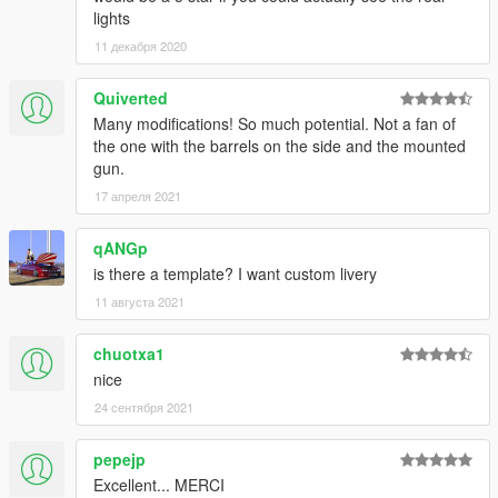
lights
11 декабря 2020
Quiverted
Many modifications! So much potential. Not a fan of
the one with the barrels on the side and the mounted
gun.
17 апреля 2021
qANGp
is there a template? I want custom livery
11 августа 2021
chuotxa1
nice
24 сентября 2021
pepejp
Excellent... MERCI