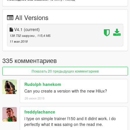
3.Fix COL
All Versions
4.Fix the window tint too dark problem
5.Add Amphibious Raptor
V4.1
(current)
138 732 загрузки
, 115,4 МБ
11 мая 2018
335 комментариев
Показать 20 предыдущих комментариев
Rudolph hanekom
Can you create a version with the new Hilux?
26 июня 2019
freddylachance
i type on simple trainer f150 and it didnt work. i do
perfectly what it was saing on the read me.