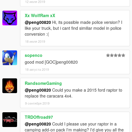
12 июля 2019
Xx WolfRam xX
@peng00820
Hi, its possible made police version? I
like your truck, but i cant find similiar model in police
conversion :(
18 июля 2019
sopenco
good mod [GOC]peng00820
18 августа 2019
RandsomeGaming
@peng00820
Could you make a 2015 ford raptor to
replace the caracara 4x4.
9 сентября 2019
TRDOffroad97
@peng00820
Could I please use your raptor in a
camping add-on pack I'm making? I'd give you all the