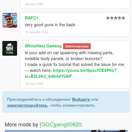
26 мая 2024
RAFC1
very good guns in the back
25 января 2026
WhiteHatz Gaming
Заблокирован
Is your add-on car spawning with missing parts,
invisible body panels, or broken textures?
I made a quick fix tutorial that solved the issue for me
— watch here:
https://youtu.be/SpocfOE9P0o?
si=B2L6h3_6db4dYU6P
29 мая 2026
Присоединяйтесь к обсуждению!
Войдите
или
зарегистрируйтесь
, чтобы комментировать.
More mods by
[GOC]peng00820
: