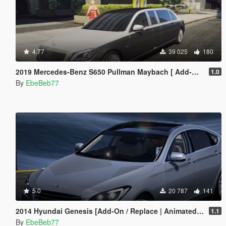
4.77
39 025
180
2019 Mercedes-Benz S650 Pullman Maybach [ Add-On / Replace | FiveM ]
1.0
By
EbeBeb77
5.0
20 787
141
2014 Hyundai Genesis [Add-On / Replace | Animated | FiveM]
1.1
By
EbeBeb77