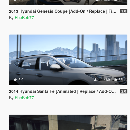
2013 Hyundai Genesis Coupe [Add-On / Replace | FiveM]
1.0
By
EbeBeb77
5.0
11 489
86
2014 Hyundai Santa Fe [Animated | Replace / Add-On | FiveM]
2.0
By
EbeBeb77