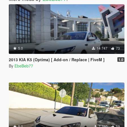
5.0
14 747
73
2013 KIA K5 (Optima) [ Add-on / Replace | FiveM ]
1.0
By
EbeBeb77
5.0
7 390
59