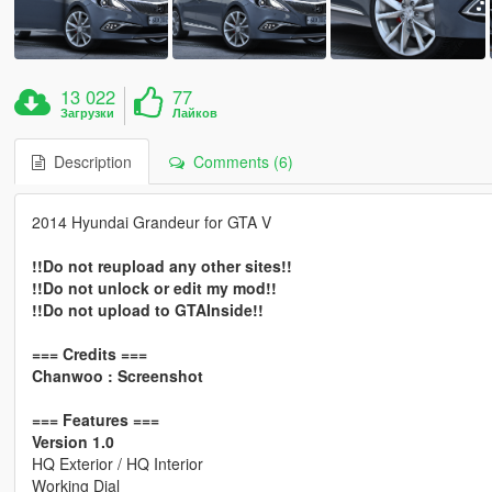
13 022
77
Загрузки
Лайков
Description
Comments (6)
2014 Hyundai Grandeur for GTA V
!!Do not reupload any other sites!!
!!Do not unlock or edit my mod!!
!!Do not upload to GTAInside!!
=== Credits ===
Chanwoo : Screenshot
=== Features ===
Version 1.0
HQ Exterior / HQ Interior
Working Dial