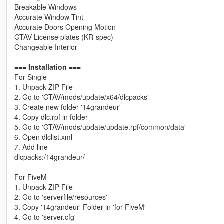
Breakable Windows
Accurate Window Tint
Accurate Doors Opening Motion
GTAV License plates (KR-spec)
Changeable Interior
=== Installation ===
For Single
1. Unpack ZIP File
2. Go to 'GTAV/mods/update/x64/dlcpacks'
3. Create new folder '14grandeur'
4. Copy dlc.rpf in folder
5. Go to 'GTAV/mods/update/update.rpf/common/data'
6. Open dlclist.xml
7. Add line
dlcpacks:/14grandeur/
For FiveM
1. Unpack ZIP File
2. Go to 'serverfile/resources'
3. Copy '14grandeur' Folder in 'for FiveM'
4. Go to 'server.cfg'