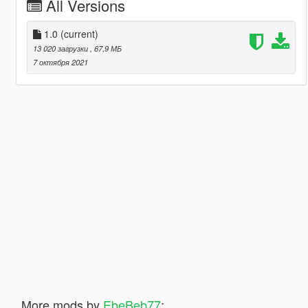
All Versions
1.0
(current)
13 020 загрузки
, 67,9 МБ
7 октября 2021
More mods by
EbeBeb77
: