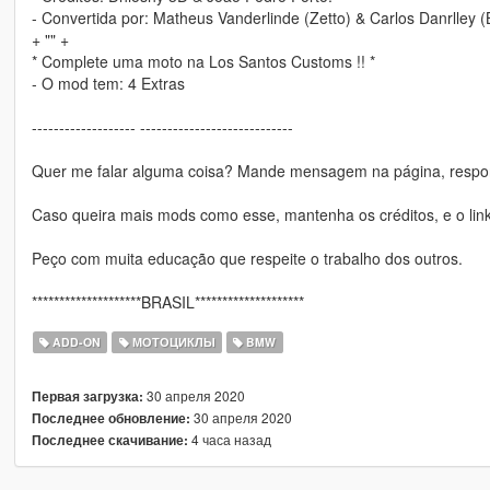
- Convertida por: Matheus Vanderlinde (Zetto) & Carlos Danrlley (
+ "" +
* Complete uma moto na Los Santos Customs !! *
- O mod tem: 4 Extras
------------------- ----------------------------
Quer me falar alguma coisa? Mande mensagem na página, respon
Caso queira mais mods como esse, mantenha os créditos, e o link
Peço com muita educação que respeite o trabalho dos outros.
********************BRASIL********************
ADD-ON
МОТОЦИКЛЫ
BMW
30 апреля 2020
Первая загрузка:
30 апреля 2020
Последнее обновление:
4 часа назад
Последнее скачивание: