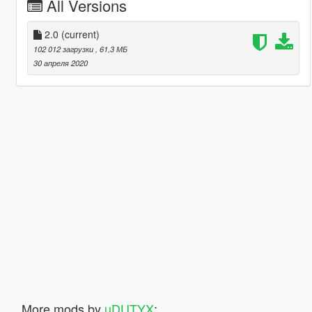
All Versions
2.0
(current)
102 012 загрузки
, 61,3 МБ
30 апреля 2020
More mods by
uDUTYX
: