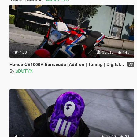
4.38
33 518
145
Honda CB1000R Barracuda [Add-on | Tuning | Digital Dials].
V3
By
uDUTYX
5.0
2 010
23