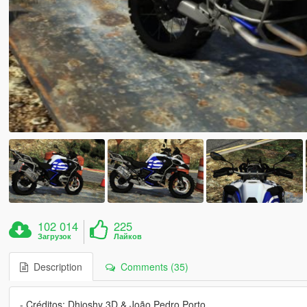
102 014
225
Загрузок
Лайков
Description
Comments (35)
- Créditos: Dhioshy 3D & João Pedro Porto.