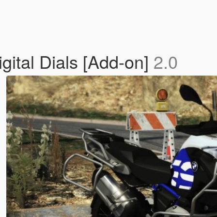
ital Dials [Add-on]
2.0