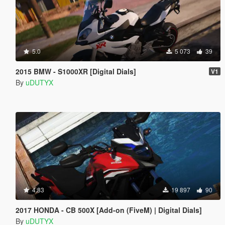
5.0
5 073
39
2015 BMW - S1000XR [Digital Dials]
V1
By
uDUTYX
4.83
19 897
90
2017 HONDA - CB 500X [Add-on (FiveM) | Digital Dials]
By
uDUTYX