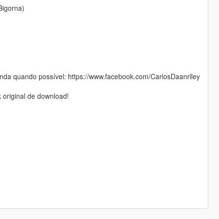
Bigorna)
da quando possível: https://www.facebook.com/CarlosDaanrlley
 original de download!