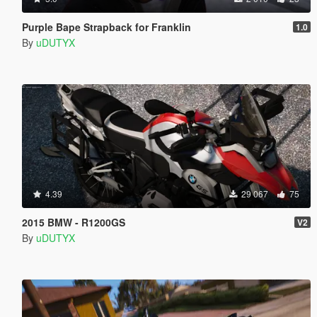
Purple Bape Strapback for Franklin
1.0
By
uDUTYX
4.39
29 067
75
2015 BMW - R1200GS
V2
By
uDUTYX