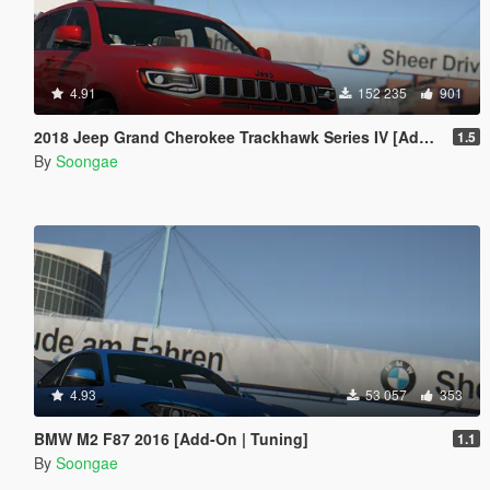
4.91
152 235
901
2018 Jeep Grand Cherokee Trackhawk Series IV [Add-On Tuning]
1.5
By
Soongae
4.93
53 057
353
BMW M2 F87 2016 [Add-On | Tuning]
1.1
By
Soongae