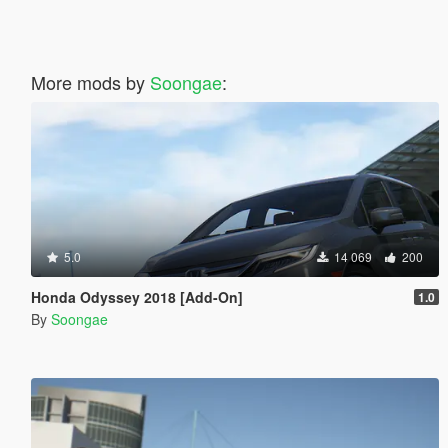
More mods by
Soongae
:
5.0
14 069
200
Honda Odyssey 2018 [Add-On]
1.0
By
Soongae