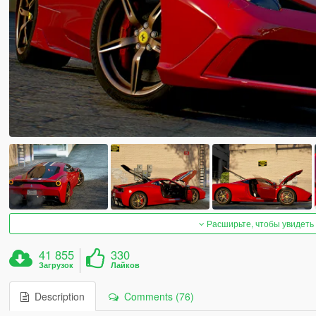
Расширьте, чтобы увидеть
41 855
330
Загрузок
Лайков
Description
Comments (76)