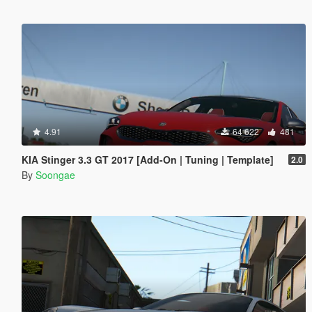
4.91
64 622
481
KIA Stinger 3.3 GT 2017 [Add-On | Tuning | Template]
2.0
By
Soongae