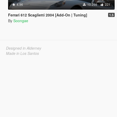
4.96
10 298
221
Ferrari 612 Scaglietti 2004 [Add-On | Tuning]
1.5
By
Soongae
Designed in Alderney
Made in Los Santos