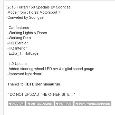
2015 Ferrari 458 Speciale By Soongae
Model from : Forza Motorsport 7
Conveted by Soongae
-Car features-
-Working Lights & Doors
-Working Dials
-HQ Extreior
-HQ Interior
-Extra_1 : Rollcage
-1.2 Update-
-Added steering wheel LED rev & digital speed gauge
-Improved light detail
Thanks to :
[DTD]Dennissaurus
* DO NOT UPLOAD THE OTHER SITE !! *
ADD-ON
АВТОМОБИЛИ
FERRARI
РЕКОМЕНДОВАННЫЕ