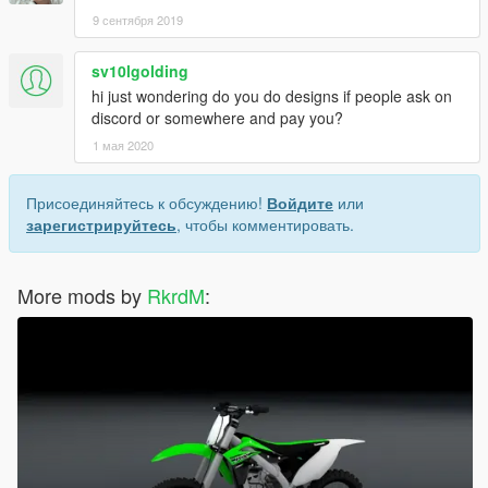
9 сентября 2019
sv10lgolding
hi just wondering do you do designs if people ask on
discord or somewhere and pay you?
1 мая 2020
Присоединяйтесь к обсуждению!
Войдите
или
зарегистрируйтесь
, чтобы комментировать.
More mods by
RkrdM
: