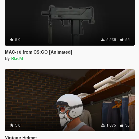
5.0
5 236
55
MAC-10 from CS:GO [Animated]
By
RkrdM
5.0
1 875
36
Vintage Helmet