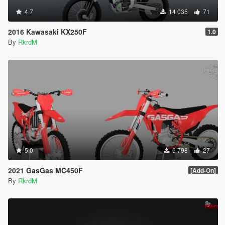
4.7
14 035
71
2016 Kawasaki KX250F
1.0
By
RkrdM
5.0
6 798
27
2021 GasGas MC450F
[Add-On]
By
RkrdM