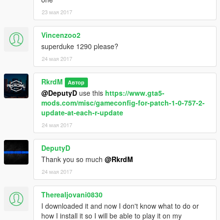
23 мая 2017
Vincenzoo2
superduke 1290 please?
24 мая 2017
RkrdM
Автор
@DeputyD
use this
https://www.gta5-
mods.com/misc/gameconfig-for-patch-1-0-757-2-
update-at-each-r-update
24 мая 2017
DeputyD
Thank you so much
@RkrdM
24 мая 2017
Therealjovani0830
I downloaded it and now I don't know what to do or
how I install it so I will be able to play it on my