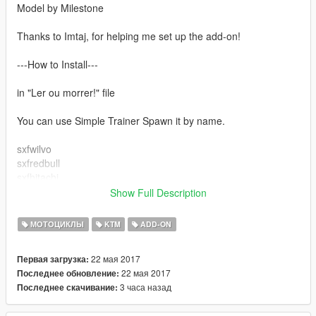
Model by Milestone
Thanks to Imtaj, for helping me set up the add-on!
---How to Install---
in "Ler ou morrer!" file
You can use Simple Trainer Spawn it by name.
sxfwilvo
sxfredbull
sxfhitachi
sxfmarchetti
Show Full Description
PLEASE DON'T TRY AND USE THIS ONLINE, IM NOT
МОТОЦИКЛЫ
KTM
ADD-ON
RESPONSIBLE IF YOU GET BANNED, USE AT YOUR OWN
RISK! OFFLINE ONLY!!
22 мая 2017
Первая загрузка:
22 мая 2017
Последнее обновление:
Follow me in:
3 часа назад
Последнее скачивание:
https://www.youtube.com/GTAModsSA
https://www.facebook.com/ModsGrandTheftAutoV/