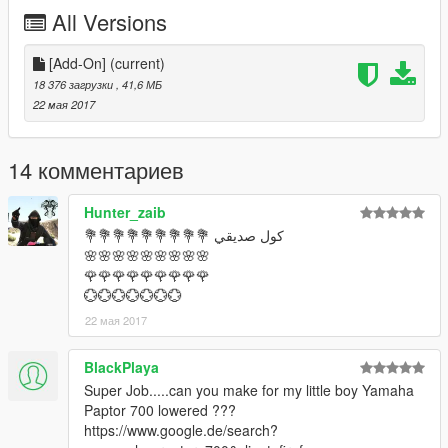
All Versions
Donate for more mods!
[Add-On]
(current)
18 376 загрузки
, 41,6 МБ
22 мая 2017
14 комментариев
Hunter_zaib
كول صديقي 💐💐💐💐💐💐💐💐💐
🌸🌸🌸🌸🌸🌸🌸🌸🌸
🌹🌹🌹🌹🌹🌹🌹🌹🌹
💮💮💮💮💮💮💮
22 мая 2017
BlackPlaya
Super Job.....can you make for my little boy Yamaha
Paptor 700 lowered ???
https://www.google.de/search?