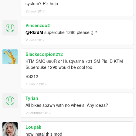
system? Plz help
26 мая 2017
Vincenzoo2
@RkrdM
superduke 1290 please ;) ?
26 мая 2017
Blackscorpion212
KTM SMC 690R or Husqvarna 701 SM Pls :D KTM
Superduke 1290 would be cool too.
BS212
10 июня 2017
Tyrian
All bikes spawn with no wheels. Any ideas?
28 октября 2017
Loupák
how instal this mod