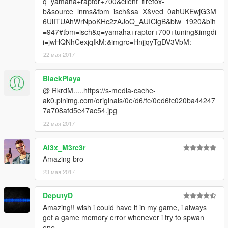
q=yamaha+raptor+700&client=firefox-
b&source=lnms&tbm=isch&sa=X&ved=0ahUKEwjG3M
6UiITUAhWrNpoKHc2zAJoQ_AUICigB&biw=1920&bih
=947#tbm=isch&q=yamaha+raptor+700+tuning&imgdi
i=jwHQNhCexjqIkM:&imgrc=HnjjqyTgDV3VbM:
22 мая 2017
BlackPlaya
@ RkrdM.....https://s-media-cache-
ak0.pinimg.com/originals/0e/d6/fc/0ed6fc020ba44247
7a708afd5e47ac54.jpg
22 мая 2017
Al3x_M3rc3r
Amazing bro
23 мая 2017
DeputyD
Amazing!! wish i could have it in my game, i always
get a game memory error whenever i try to spwan
one