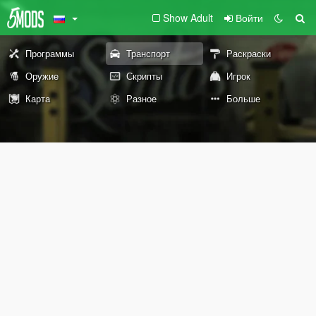
Show Adult
Войти
Программы
Транспорт
Раскраски
Оружие
Скрипты
Игрок
Карта
Разное
Больше