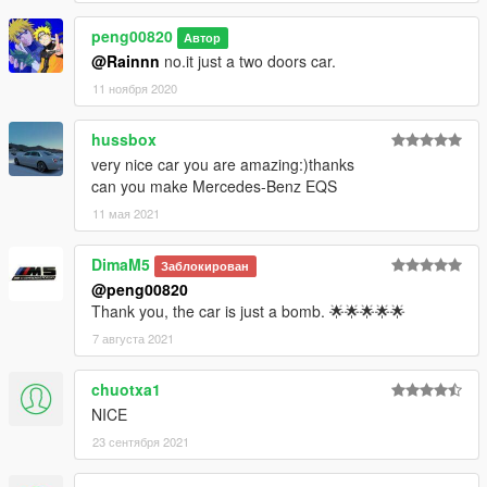
peng00820
Автор
@Rainnn
no.it just a two doors car.
11 ноября 2020
hussbox
very nice car you are amazing:)thanks
can you make Mercedes-Benz EQS
11 мая 2021
DimaM5
Заблокирован
@peng00820
Thank you, the car is just a bomb. 🌟🌟🌟🌟🌟
7 августа 2021
chuotxa1
NICE
23 сентября 2021