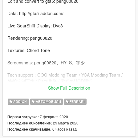
Edit and convert to gta5: peng00820
Data: http://gta5-addon.com/
Live GearShift Display: Dyc3
Rendering: peng00820
Textures: Chord Tone
Screenshots: peng00820、HY_S、宇少
Tech support：GOC Modding Team / YCA Modding Team /
AMG定制工坊 / Dazu集资 / 零貳のMOD課堂
Show Full Description
------------------------------------------------------------------
ADD-ON
АВТОМОБИЛИ
FERRARI
V2.0 Update log
7 февраля 2020
Первая загрузка:
1.Add the body kits
29 марта 2020
Последнее обновление:
6 часов назад
Последнее скачивание:
2.Add the steeringwheel gear indicator