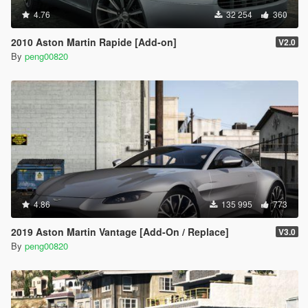
4.76
32 254
360
2010 Aston Martin Rapide [Add-on]
V2.0
By
peng00820
4.86
135 995
773
2019 Aston Martin Vantage [Add-On / Replace]
V3.0
By
peng00820