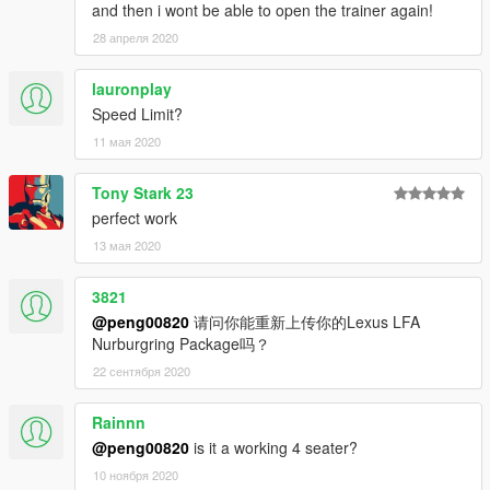
and then i wont be able to open the trainer again!
28 апреля 2020
lauronplay
Speed Limit?
11 мая 2020
Tony Stark 23
perfect work
13 мая 2020
3821
@peng00820
请问你能重新上传你的Lexus LFA
Nurburgring Package吗？
22 сентября 2020
Rainnn
@peng00820
is it a working 4 seater?
10 ноября 2020