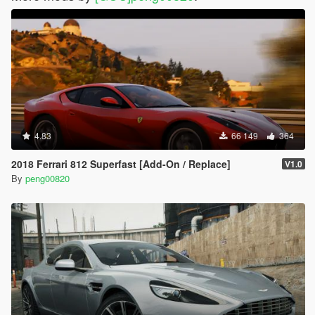
4.83
66 149
364
2018 Ferrari 812 Superfast [Add-On / Replace]
V1.0
By
peng00820