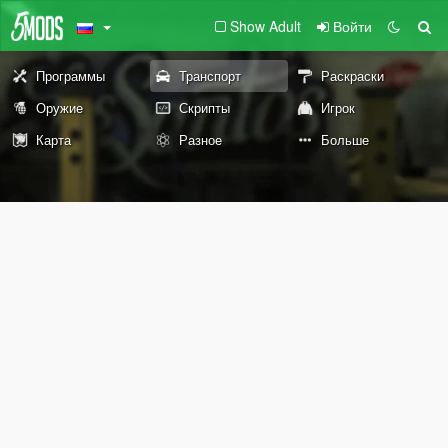
Show Adult
Войти
Программы
Транспорт
Раскраски
Оружие
Скрипты
Игрок
Карта
Разное
Больше