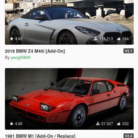
4.82
111 213
584
2019 BMW Z4 M40i [Add-On]
V2.1
By
peng00820
4.88
21 327
332
1981 BMW M1 [Add-On / Replace]
V2.0