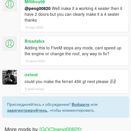
Milliboy06
@peng00820
Well make it a working 4 seater then it
have 2 doors but you can clearly make it a 4 seater
thanks
15 мая 2022
Breadabix
Adding this to FiveM stops any mods, cant speed up
the engine or change the roof, any way to fix?
13 июля 2024
oxford
could you make the ferrari 456 gt next please ✌️✌️
9 дней назад
Присоединяйтесь к обсуждению!
Войдите
или
зарегистрируйтесь
, чтобы комментировать.
More mods by
[GOC]peng00820
: