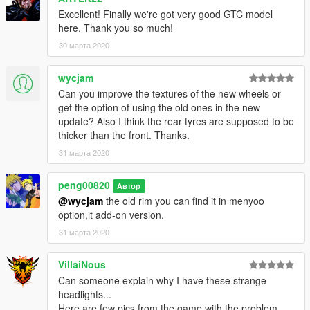
Excellent! Finally we're got very good GTC model
here. Thank you so much!
30 марта 2020
wycjam
Can you improve the textures of the new wheels or
get the option of using the old ones in the new
update? Also I think the rear tyres are supposed to be
thicker than the front. Thanks.
31 марта 2020
peng00820
Автор
@wycjam
the old rim you can find it in menyoo
option,it add-on version.
31 марта 2020
VillaiNous
Can someone explain why I have these strange
headlights...
Here are few pics from the game with the problem