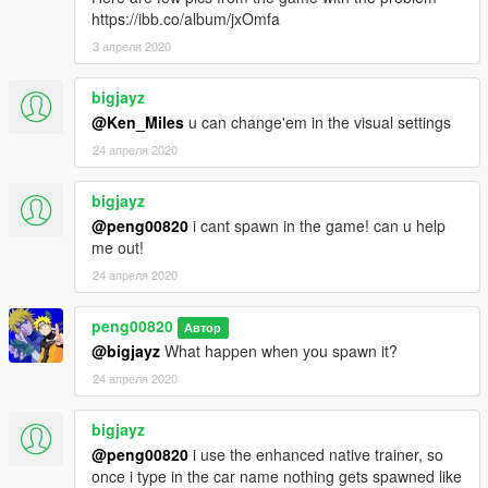
https://ibb.co/album/jxOmfa
3 апреля 2020
bigjayz
@Ken_Miles
u can change'em in the visual settings
24 апреля 2020
bigjayz
@peng00820
i cant spawn in the game! can u help
me out!
24 апреля 2020
peng00820
Автор
@bigjayz
What happen when you spawn it?
24 апреля 2020
bigjayz
@peng00820
i use the enhanced native trainer, so
once i type in the car name nothing gets spawned like