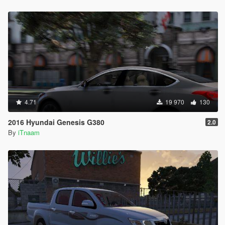
4.71
19 970
130
2016 Hyundai Genesis G380
2.0
By
iTnaam