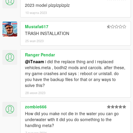
2023 model plzplzplzplz
10 марта 2023
Mustafa617
TRASH INSTALLATION
25 мая 2023
Ranger Pendar
@iTnaam
i did the replace thing and i replaced
vehicles.meta , bodhi2 mods and carcols. after these,
my game crashes and says : reboot or unistall. do
you have the backup files for that or any ways to
solve this?
28 июня 2023
zombie666
How did you make not die in the water you can go
underwater with it did you do something to the
handling meta?
7 января 2024