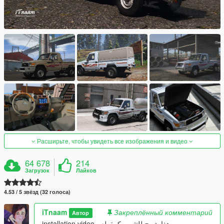
Расширьте, чтобы увидеть все изображения и видео
64 678
214
Загрузок
Лайков
4.53 / 5 звёзд (32 голоса)
iTnaam
Закреплённый комментарий
Автор
installation video - هذا شرح للتثبيت كمقطع