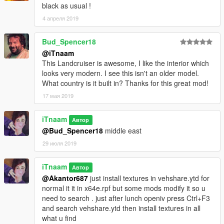
black as usual !
4 апреля 2019
Bud_Spencer18
@iTnaam
This Landcruiser is awesome, I like the interior which
looks very modern. I see this isn't an older model.
What country is it built in? Thanks for this great mod!
17 мая 2019
iTnaam
Автор
@Bud_Spencer18
middle east
29 июля 2019
iTnaam
Автор
@Akantor687
just install textures in vehshare.ytd for
normal it it in x64e.rpf but some mods modify it so u
need to search . just after lunch openiv press Ctrl+F3
and search vehshare.ytd then install textures in all
what u find