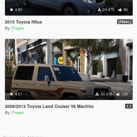
4.85
24 475
86
2015 Toyota Hilux
[FINAL]
By
iTnaam
4.67
40 416
130
2009/2013 Toyota Land Cruiser V6 Machito
1.1
By
iTnaam