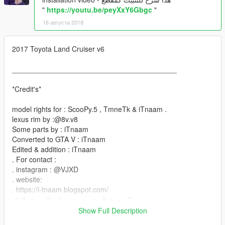
"
https://youtu.be/peyXxY6Gbgc
"
16 августа 2018
2017 Toyota Land Cruiser v6
_________________________________________
*Credit's*
model rights for : ScooPy.5 , TmneTk & iTnaam .
lexus rim by :@8v.v8
Some parts by : iTnaam
Converted to GTA V : iTnaam
Edited & addition : iTnaam
. For contact :
. instagram : @VJXD
. website:
. https://i-tnaam.blogspot.com/
حقوق المجسم محفوظة ولايسمح بالفك **
_________________________________________
Show Full Description