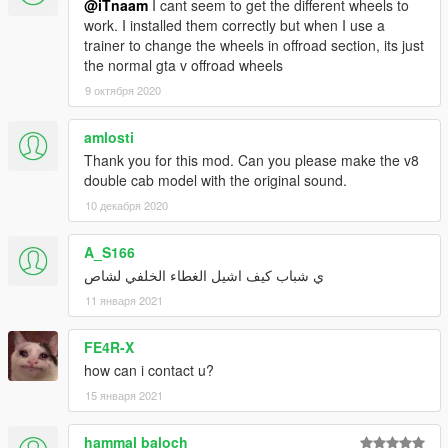
@iTnaam
I cant seem to get the different wheels to
work. I installed them correctly but when I use a
trainer to change the wheels in offroad section, its just
the normal gta v offroad wheels
9 октября 2020
amlosti
Thank you for this mod. Can you please make the v8
double cab model with the original sound.
10 декабря 2020
A_S166
ي شباب كيف اشيل الغطاء الخلفي لشاص
11 января 2021
FE4R-X
how can i contact u?
15 января 2021
hammal baloch