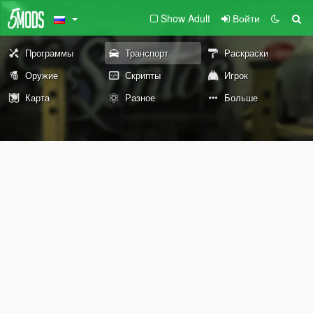
Show Adult
Войти
Программы
Транспорт
Раскраски
Оружие
Скрипты
Игрок
Карта
Разное
Больше