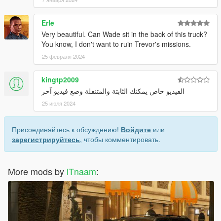
Erle
Very beautiful. Can Wade sit in the back of this truck?
You know, I don't want to ruin Trevor's missions.
25 февраля 2024
kingtp2009
الفيديو خاص يمكنك الثابتة والمتنقلة وضع فيديو آخر
25 июля 2024
Присоединяйтесь к обсуждению!
Войдите
или
зарегистрируйтесь
, чтобы комментировать.
More mods by
iTnaam
: