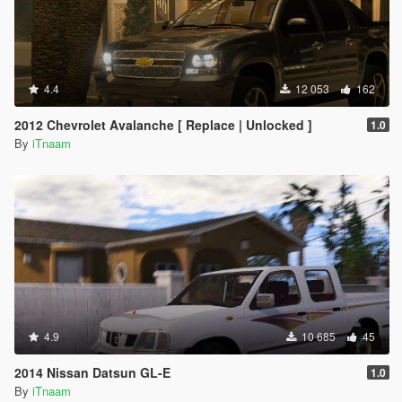
4.4
12 053
162
2012 Chevrolet Avalanche [ Replace | Unlocked ]
1.0
By
iTnaam
4.9
10 685
45
2014 Nissan Datsun GL-E
1.0
By
iTnaam