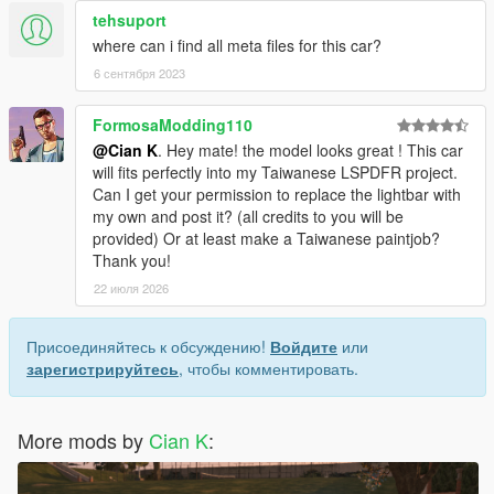
tehsuport
where can i find all meta files for this car?
6 сентября 2023
FormosaModding110
@Cian K
. Hey mate! the model looks great ! This car
will fits perfectly into my Taiwanese LSPDFR project.
Can I get your permission to replace the lightbar with
my own and post it? (all credits to you will be
provided) Or at least make a Taiwanese paintjob?
Thank you!
22 июля 2026
Присоединяйтесь к обсуждению!
Войдите
или
зарегистрируйтесь
, чтобы комментировать.
More mods by
Cian K
: