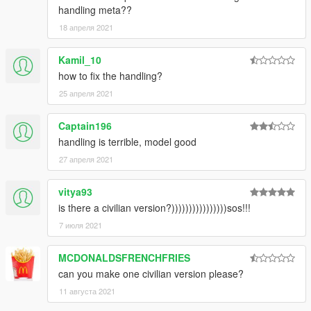
handling meta??
18 апреля 2021
Kamil_10
how to fix the handling?
25 апреля 2021
Captain196
handling is terrible, model good
27 апреля 2021
vitya93
is there a civilian version?))))))))))))))))sos!!!
7 июля 2021
MCDONALDSFRENCHFRIES
can you make one civilian version please?
11 августа 2021