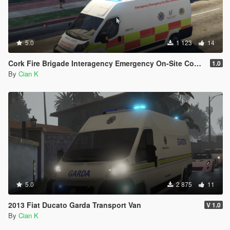
5.0
1 123
14
Cork Fire Brigade Interagency Emergency On-Site Control Unit 2011 Fiat Ducato
1.0
By
Cian K
5.0
2 875
11
2013 Fiat Ducato Garda Transport Van
V 1.0
By
Cian K