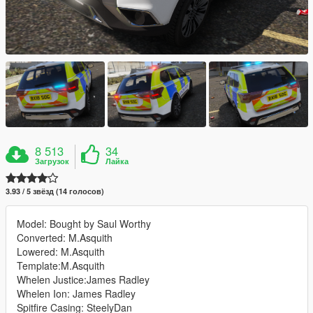
8 513
34
Загрузок
Лайка
3.93 / 5 звёзд (14 голосов)
Model: Bought by Saul Worthy
Converted: M.Asquith
Lowered: M.Asquith
Template:M.Asquith
Whelen Justice:James Radley
Whelen Ion: James Radley
Spitfire Casing: SteelyDan