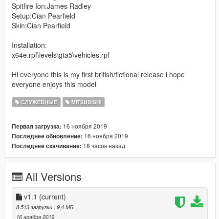
Spitfire Ion:James Radley
Setup:Cian Pearfield
Skin:Cian Pearfield
Installation:
x64e.rpf\levels\gta5\vehicles.rpf
Hi everyone this is my first british/fictional release i hope
everyone enjoys this model
СЛУЖЕБНЫЕ
MITSUBISHI
16 ноября 2019
Первая загрузка:
16 ноября 2019
Последнее обновление:
18 часов назад
Последнее скачивание:
All Versions
v1.1
(current)
8 513 загрузки
, 9,4 МБ
16 ноября 2019