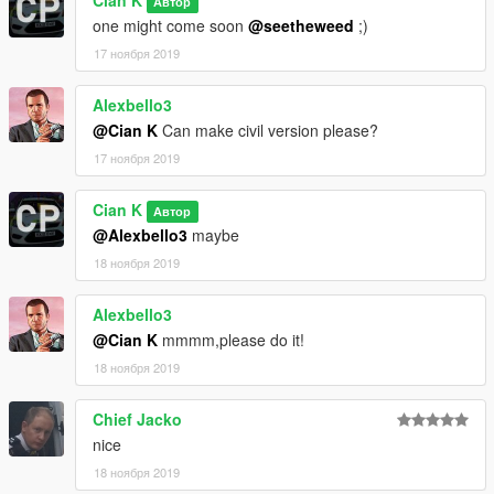
Автор
one might come soon
@seetheweed
;)
17 ноября 2019
Alexbello3
@Cian K
Can make civil version please?
17 ноября 2019
Cian K
Автор
@Alexbello3
maybe
18 ноября 2019
Alexbello3
@Cian K
mmmm,please do it!
18 ноября 2019
Chief Jacko
nice
18 ноября 2019