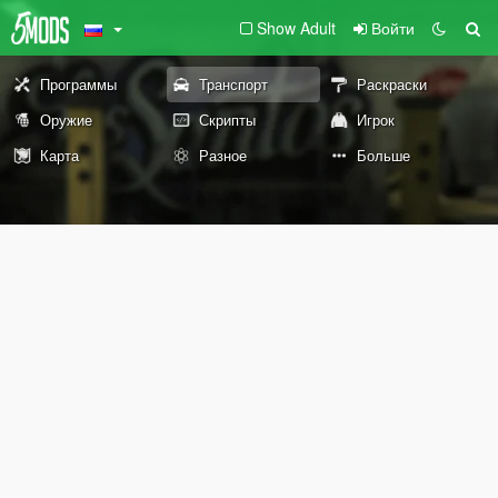
Show Adult
Войти
Программы
Транспорт
Раскраски
Оружие
Скрипты
Игрок
Карта
Разное
Больше