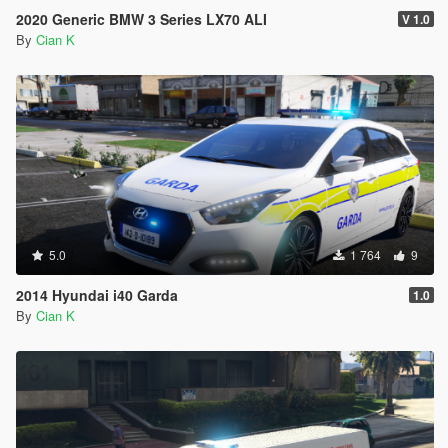
2020 Generic BMW 3 Series LX70 ALI
V 1.0
By
Cian K
5.0
1 764
9
2014 Hyundai i40 Garda
1.0
By
Cian K