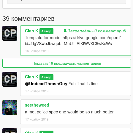
39 комментариев
Cian K
Закреплённый комментарий
Автор
Template for model https://drive.google.com/open?
id=1lgVSwbJbwqpbLMuUT-AIKlWVKC5wKxWs
16 ноября 2019
Показать 19 предыдущих комментариев
Cian K
Автор
@UndeadThrashGuy
Yeh That is fine
17 ноября 2019
seetheweed
a met police spec one would be so much better
17 ноября 2019
Cian K