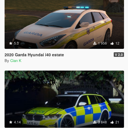
5.0
1 956
12
2020 Garda Hyundai i40 estate
V 2.0
By
Cian K
4.14
3 848
21