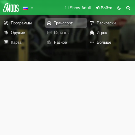
Show Adult
Войти
Программы
Транспорт
Раскраски
Оружие
Скрипты
Игрок
Карта
Разное
Больше