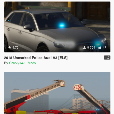
4.75
9 769
47
2018 Unmarked Police Audi A3 [ELS]
1.0
By
Chivvy147 - Mods