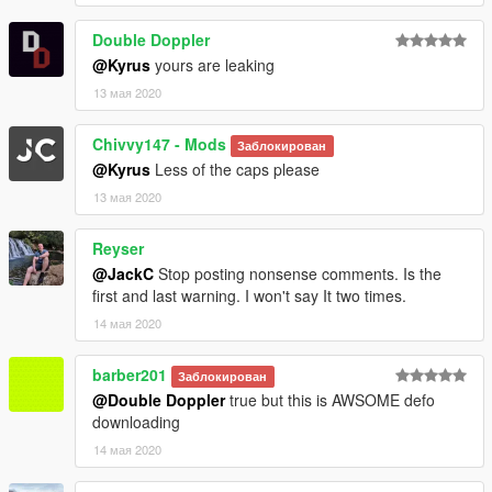
Double Doppler
@Kyrus
yours are leaking
13 мая 2020
Chivvy147 - Mods
Заблокирован
@Kyrus
Less of the caps please
13 мая 2020
Reyser
@JackC
Stop posting nonsense comments. Is the
first and last warning. I won't say It two times.
14 мая 2020
barber201
Заблокирован
@Double Doppler
true but this is AWSOME defo
downloading
14 мая 2020