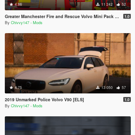
4.86
11 242
52
Greater Manchester Fire and Rescue Volvo Mini Pack [ELS] [Animated]
1.0
By
Chivvy147 - Mods
4.75
13 050
57
2019 Unmarked Police Volvo V90 [ELS]
1.0
By
Chivvy147 - Mods