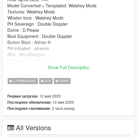
Model Converted + Templated: Walshey Mods
Textures: Walshey Mods
Whelen Ions : Walshey Mods
PH Sovereign : Double Doppler
Dome : D.Pease
Boot Equipment : Double Doppler
Button Blast : Adrian K
PH Infoalert : Jcremin
Skin : BenJDesigns
Windows : BenJDesigns
Screenshots : JCremin
Show Full Description
Install Instructions
СЛУЖЕБНЫЕ
ELS
FORD
Install into latest Patchday, best suited for POLICE3 slot.
12 мая 2020
Первая загрузка:
If there are any credits or issues missed please let me know!
12 мая 2020
Последнее обновление:
2 часа назад
Последнее скачивание:
Shoppy : https://shoppy.gg/@J.Cremin
All Versions