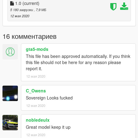
1.0
(current)
5 180 загрузки
, 7,9 МБ
12 мая 2020
16 комментариев
gta5-mods
This file has been approved automatically. If you think
this file should not be here for any reason please
report it.
12 мая 2020
C_Owens
Sovereign Looks fucked
12 мая 2020
nobledeulx
Great model keep it up
12 мая 2020