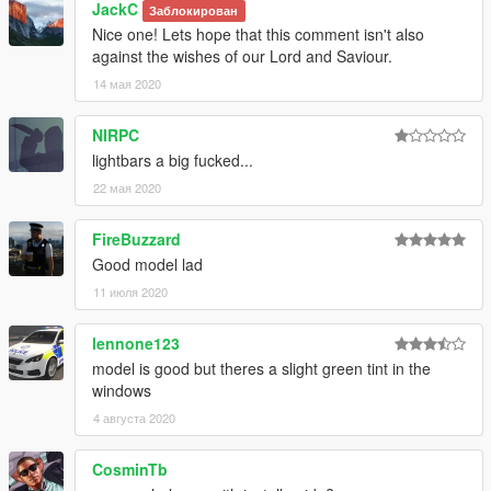
JackC
Заблокирован
Nice one! Lets hope that this comment isn't also
against the wishes of our Lord and Saviour.
14 мая 2020
NIRPC
lightbars a big fucked...
22 мая 2020
FireBuzzard
Good model lad
11 июля 2020
lennone123
model is good but theres a slight green tint in the
windows
4 августа 2020
CosminTb