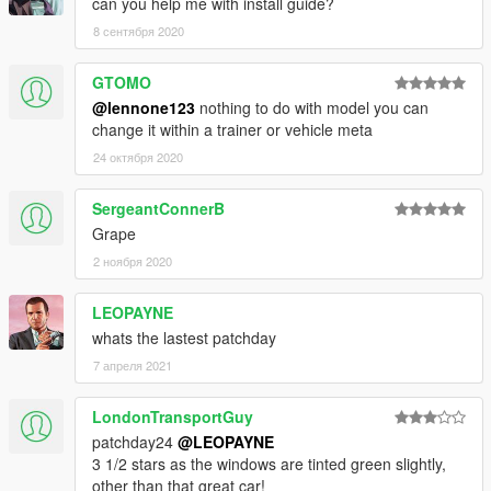
can you help me with install guide?
8 сентября 2020
GTOMO
@lennone123
nothing to do with model you can
change it within a trainer or vehicle meta
24 октября 2020
SergeantConnerB
Grape
2 ноября 2020
LEOPAYNE
whats the lastest patchday
7 апреля 2021
LondonTransportGuy
patchday24
@LEOPAYNE
3 1/2 stars as the windows are tinted green slightly,
other than that great car!