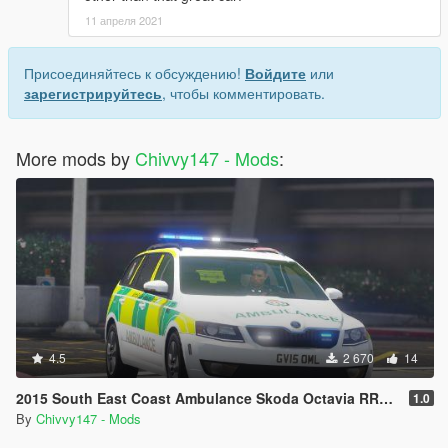
11 апреля 2021
Присоединяйтесь к обсуждению!
Войдите
или
зарегистрируйтесь
, чтобы комментировать.
More mods by
Chivvy147 - Mods
:
4.5
2 670
14
2015 South East Coast Ambulance Skoda Octavia RRV [ELS] [REL]
1.0
By
Chivvy147 - Mods