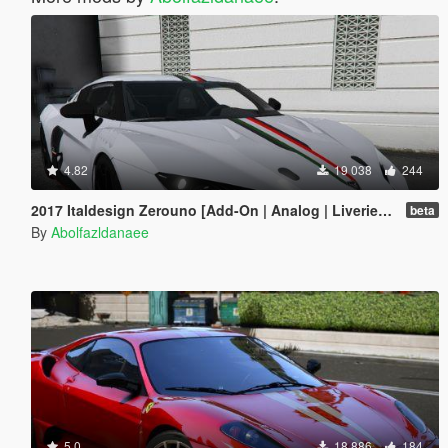
4.82
19 038
244
2017 Italdesign Zerouno [Add-On | Analog | Liveries | Extras]
beta
By
Abolfazldanaee
5.0
18 886
184