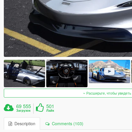
Расширьте, чтобы увидеть
69 555
501
Загрузок
Лайк
Description
Comments (103)