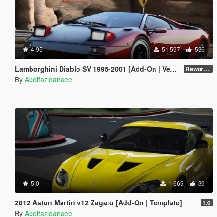
4.95
51 597
536
Lamborghini Diablo SV 1995-2001 [Add-On | VehFuncs V | Tuning | Extras | Template]
Reworked 1.0
By
Abolfazldanaee
5.0
1 669
39
2012 Aston Martin v12 Zagato [Add-On | Template]
1.0
By
Abolfazldanaee