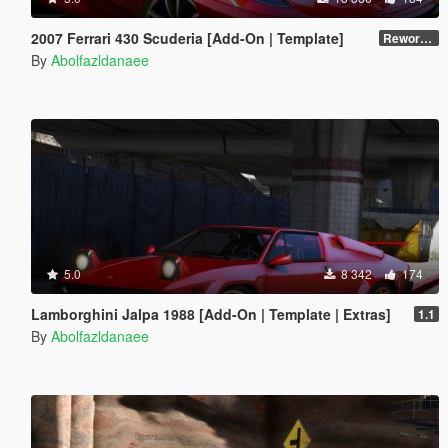
2007 Ferrari 430 Scuderia [Add-On | Template]
Reworked 1.0
By
Abolfazldanaee
5.0
8 342
174
Lamborghini Jalpa 1988 [Add-On | Template | Extras]
1.1
By
Abolfazldanaee