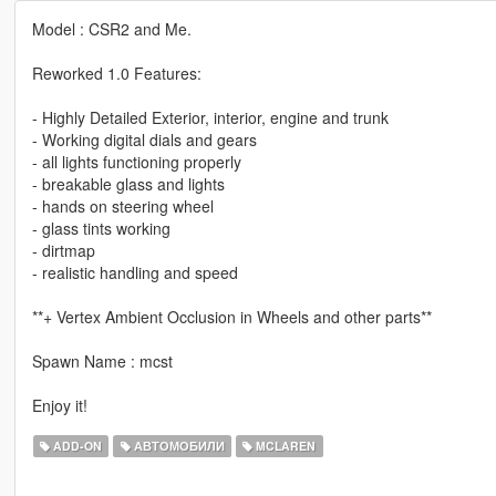
Model : CSR2 and Me.
Reworked 1.0 Features:
- Highly Detailed Exterior, interior, engine and trunk
- Working digital dials and gears
- all lights functioning properly
- breakable glass and lights
- hands on steering wheel
- glass tints working
- dirtmap
- realistic handling and speed
**+ Vertex Ambient Occlusion in Wheels and other parts**
Spawn Name : mcst
Enjoy it!
ADD-ON
АВТОМОБИЛИ
MCLAREN