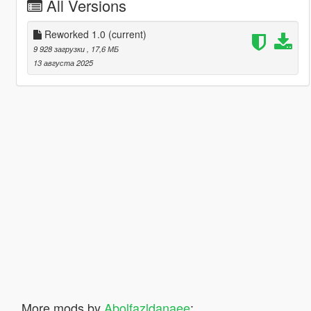
All Versions
Reworked 1.0
(current)
9 928 загрузки
, 17,6 МБ
13 августа 2025
More mods by
Abolfazldanaee
: