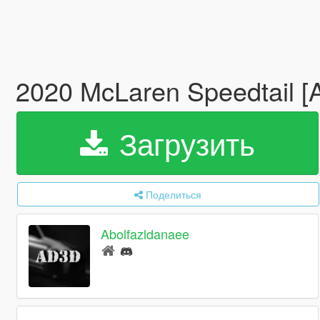
2020 McLaren Speedtail 
Загрузить
Поделиться
Abolfazldanaee