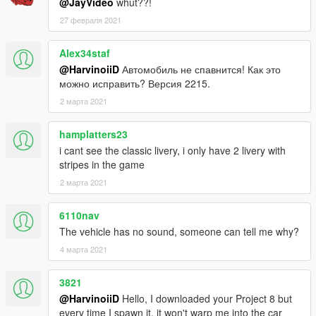
@JayVideo
whut??!
27 февраля 2021
3. Start the game, spawnname: gtam21
Alex34staf
4.Go!
@HarvinoiiD
Автомобиль не спавнится! Как это
можно исправить? Версия 2215.
||lI|II||||lI|II||||lI|II||||lI|II||||lI|II||||lI|II||||lI Bug Report's politics
|II||||lI|II||||lI|II||||lI|II||||lI|II||||lI|II||||lI|II||||lI|II||||lI|II|||
2 марта 2021
Feel free to report all bugs you find related to the conversion,
hamplatters23
or the texturing.
i cant see the classic livery, i only have 2 livery with
Start your message by
stripes in the game
[BUG] : describe the bug
2 марта 2021
[URL] : screenshot of the bug if necessary
6110nav
( Don't post : * car don't have sound or *handling is bad or *my
The vehicle has no sound, someone can tell me why?
game crash in loading)
4 марта 2021
I will try to fix at ten bugs or each month
3821
===============================================
@HarvinoiiD
Hello, I downloaded your Project 8 but
Please DO NOT edit the car without my permission. Thank you!
every time I spawn it, it won't warp me into the car