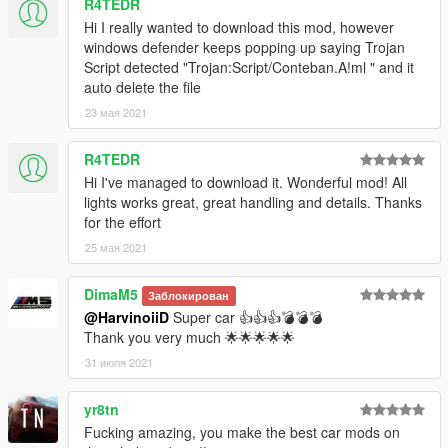
R4TEDR
Hi I really wanted to download this mod, however
windows defender keeps popping up saying Trojan
Script detected "Trojan:Script/Conteban.A!ml " and it
auto delete the file
23 мая 2021
R4TEDR
Hi I've managed to download it. Wonderful mod! All
lights works great, great handling and details. Thanks
for the effort
25 мая 2021
DimaM5
Заблокирован
@HarvinoiiD
Super car 👍👍👍💣💣💣
Thank you very much 🌟🌟🌟🌟🌟
31 июля 2021
yr8tn
Fucking amazing, you make the best car mods on