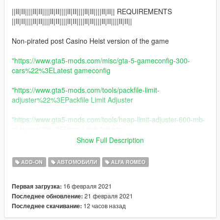
||lI|II||||lI|II||||lI|II||||lI|II||||lI|II||||lI|II|| REQUIREMENTS
||lI|II||||lI|II||||lI|II||||lI|II||||lI|II||||lI|II||||lI|II||
Non-pirated post Casino Heist version of the game
"https://www.gta5-mods.com/misc/gta-5-gameconfig-300-
cars%22%3ELatest gameconfig
"https://www.gta5-mods.com/tools/packfile-limit-
adjuster%22%3EPackfile Limit Adjuster
"https://www.gta5-mods.com/tools/heap-limit-adjuster-600-mb-
of-heap%22%3EHeap Limit Adjuster
Show Full Description
||lI|II||||lI|II||||lI|II||||lI|II||||lI|II||||lI|II|| 2021 Alfa Romeo Giulia
GTAm ||lI|II||||lI|II||||lI|II||||lI|II||||lI|II||||lI|II||||lI|II||
ADD-ON
АВТОМОБИЛИ
ALFA ROMEO
Model from GameModels.ru (CSR2) Thanks to OhiOcinu
16 февраля 2021
Первая загрузка:
GVMA' s member
21 февраля 2021
Последнее обновление:
Conversion from scratch by me HarvinoiiD.
12 часов назад
Последнее скачивание:
Thanks to Abolfazldanaee for testing