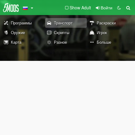
Show Adult
Войти
Программы
Транспорт
Раскраски
Оружие
Скрипты
Игрок
Карта
Разное
Больше