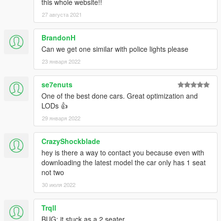
this whole website!!
27 августа 2021
BrandonH
Can we get one similar with police lights please
23 января 2022
se7enuts
One of the best done cars. Great optimization and
LODs 👍
29 января 2022
CrazyShockblade
hey is there a way to contact you because even with
downloading the latest model the car only has 1 seat
not two
30 июля 2022
Trqll
BUG: it stuck as a 2 seater