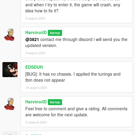
and when I try to enter it, the game will crash, any
Please DO NOT RE-UPLOAD my mods on other sites.
idea how to fix it?
===============================================
4 марта 2021
---------------------------------------------- G.V.M.A ----------------------
HarvinoiiD
---------------------------------
Автор
@3821
contact me through discord i will send you the
updated version.
4 марта 2021
EDSDUH
[BUG]: It has no chassis. I applied the tunings and
tbm does not appear
16 марта 2021
HarvinoiiD
Автор
Feel free to comment and give a rating. All comments
are welcome for the next update.
5 апреля 2021