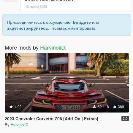
18 марта 2023
Присоединяйтесь к обсуждению!
Войдите
или
зарегистрируйтесь
, чтобы комментировать.
More mods by
HarvinoiiD
:
4.92
62 118
389
2023 Chevrolet Corvette Z06 [Add-On | Extras]
2.0
By
HarvinoiiD