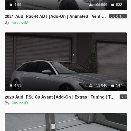
4.95
109 596
532
2021 Audi RS6-R ABT [Add-On | Animated | VehFuncs V ]
5.0.0.1 [HOTFIX]
By
HarvinoiiD
4.83
153 846
547
2020 Audi RS6 C8 Avant [Add-On | Extras | Tuning | Template]
3.0
By
HarvinoiiD