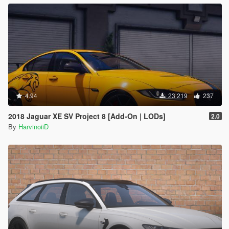
4.94
23 219
237
2018 Jaguar XE SV Project 8 [Add-On | LODs]
2.0
By
HarvinoiiD