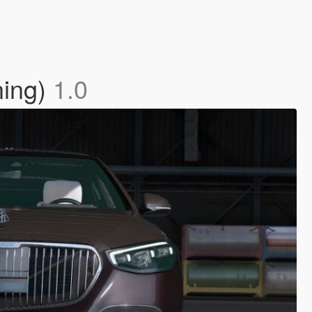
ing)
1.0