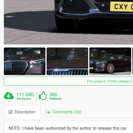
Расширьте, чтобы увидеть
111 680
366
Загрузок
Лайков
Description
Comments (32)
NOTE: I have been authorized by the author to release this car