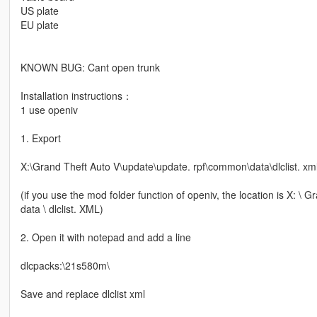
US plate
EU plate
KNOWN BUG: Cant open trunk
Installation instructions：
1 use openiv
1. Export
X:\Grand Theft Auto V\update\update. rpf\common\data\dlclist. xm
(if you use the mod folder function of openiv, the location is X: 
data \ dlclist. XML)
2. Open it with notepad and add a line
dlcpacks:\21s580m\
Save and replace dlclist xml