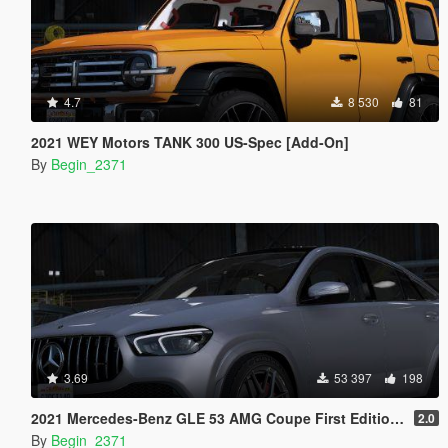
4.7
8 530
81
2021 WEY Motors TANK 300 US-Spec [Add-On]
By
Begin_2371
3.69
53 397
198
2021 Mercedes-Benz GLE 53 AMG Coupe First Edition [Add-On / Replace / FiveM]
2.0
By
Begin_2371