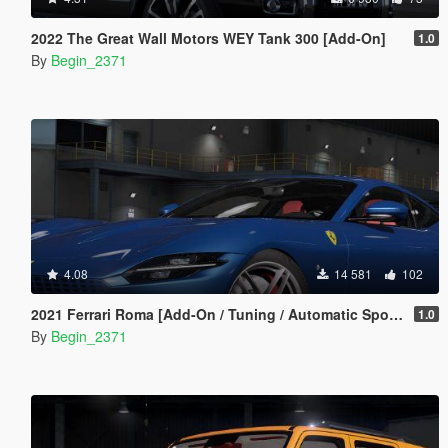
2022 The Great Wall Motors WEY Tank 300 [Add-On]
1.0
By
Begin_2371
4.08
14 581
102
2021 Ferrari Roma [Add-On / Tuning / Automatic Spoiler]
1.0
By
Begin_2371