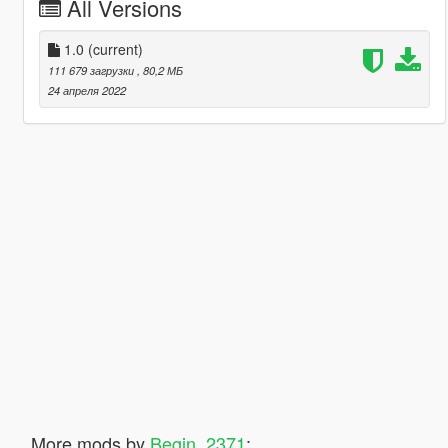
All Versions
1.0
(current)
111 679 загрузки
, 80,2 МБ
24 апреля 2022
More mods by
Begin_2371
: