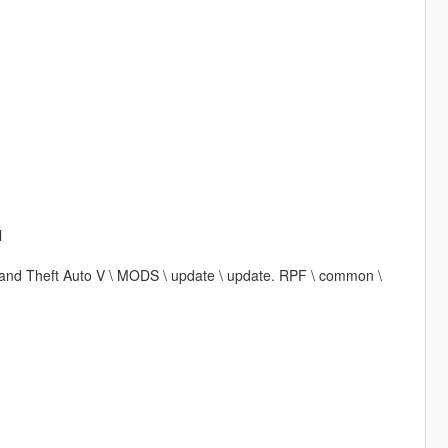
l
\ Grand Theft Auto V \ MODS \ update \ update. RPF \ common \