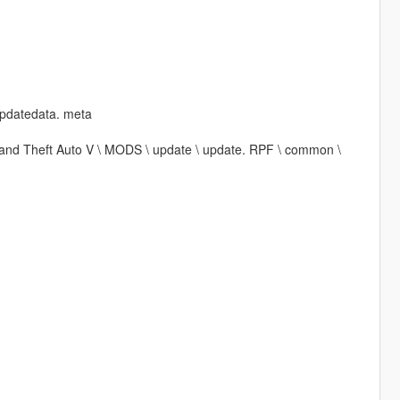
updatedata. meta
\ Grand Theft Auto V \ MODS \ update \ update. RPF \ common \