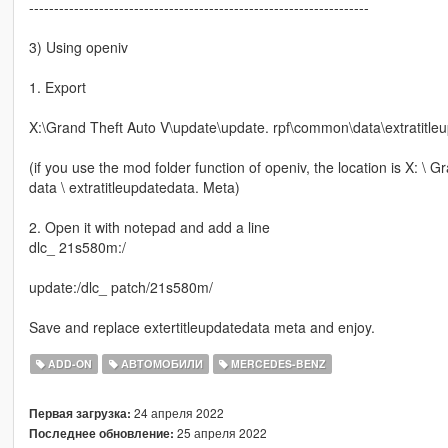
--------------------------------------------------------------------
3) Using openiv
1. Export
X:\Grand Theft Auto V\update\update. rpf\common\data\extratitle
(if you use the mod folder function of openiv, the location is X: 
data \ extratitleupdatedata. Meta)
2. Open it with notepad and add a line
dlc_ 21s580m:/
update:/dlc_ patch/21s580m/
Save and replace extertitleupdatedata meta and enjoy.
ADD-ON
АВТОМОБИЛИ
MERCEDES-BENZ
24 апреля 2022
Первая загрузка:
25 апреля 2022
Последнее обновление: