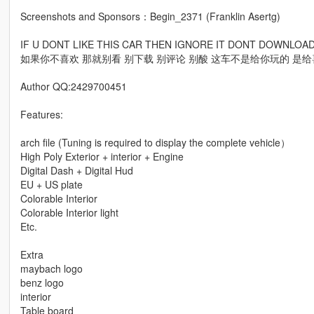
Screenshots and Sponsors：Begin_2371 (Franklin Asertg)
IF U DONT LIKE THIS CAR THEN IGNORE IT DONT DOWNLO
如果你不喜欢 那就别看 别下载 别评论 别酸 这车不是给你玩的 是
Author QQ:2429700451
Features:
arch file (Tuning is required to display the complete vehicle）
High Poly Exterior + interior + Engine
Digital Dash + Digital Hud
EU + US plate
Colorable Interior
Colorable Interior light
Etc.
Extra
maybach logo
benz logo
interior
Table board