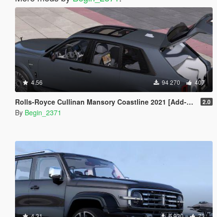
4.56
94 270
407
Rolls-Royce Cullinan Mansory Coastline 2021 [Add-On]
2.0
By
Begin_2371
4.31
6 930
73