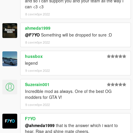
and so I can support you and your team all the way I
can <3 <3
8 сентября 2022
ahmeda1999
@F7YO
Something will be dropped for sure :D
8 сентября 2022
hussbox
legend
9 сентября 2022
Suzerain001
Incredible mod as always. One of the best OG
modders for GTA V!
9 сентября 2022
F7YO
@ahmeda1999
that is the answer which i want to
hear. Rise and shine mate cheers.