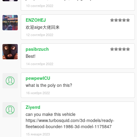
10 сентября 2022
ENZOHEJ
欢迎aige大佬回来
12 сентября 2022
pasibrzuch
Best!
14 сентября 2022
pewpewICU
what is the poly on this?
16 ноября 2022
Ziyerrd
can you make this vehicle
https://www.turbosquid.com/3d-models/ready-
fleetwood-bounder-1986-3d-model-1175847
15 января 2023