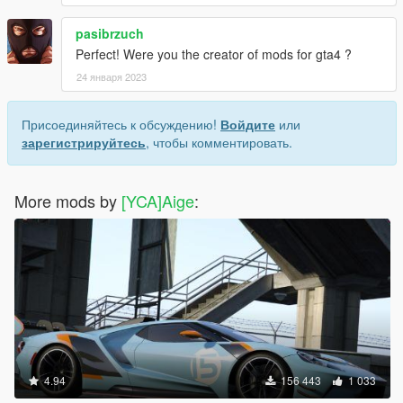
pasibrzuch
Perfect! Were you the creator of mods for gta4 ?
24 января 2023
Присоединяйтесь к обсуждению!
Войдите
или
зарегистрируйтесь
, чтобы комментировать.
More mods by
[YCA]Aige
:
4.94
156 443
1 033