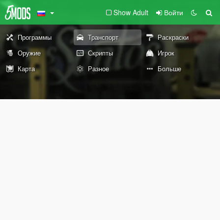
Show Adult
Войти
Программы
Транспорт
Раскраски
Оружие
Скрипты
Игрок
Карта
Разное
Больше