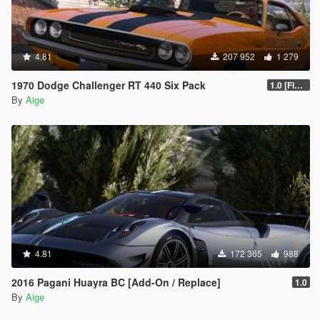
4.81
207 952
1 279
1970 Dodge Challenger RT 440 Six Pack
1.0 [Final]
By
Aige
4.81
172 365
988
2016 Pagani Huayra BC [Add-On / Replace]
1.0
By
Aige