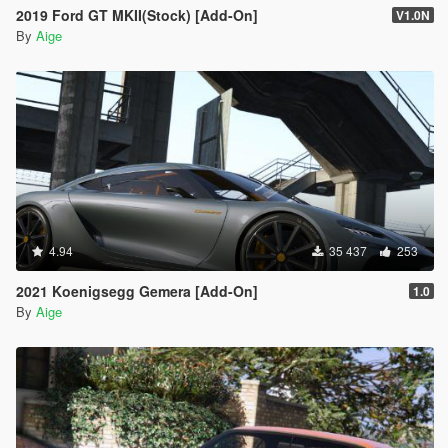
2019 Ford GT MKII(Stock) [Add-On]
V1.0N
By
Aige
4.94
35 437
253
2021 Koenigsegg Gemera [Add-On]
1.0
By
Aige