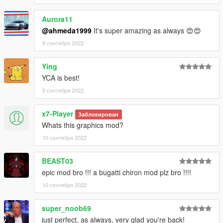
Aurora11
@ahmeda1999
It's super amazing as always 😍😍
9 сентября 2022
Ying
YCA is best!
9 сентября 2022
x7-Player
Заблокирован
Whats this graphics mod?
10 сентября 2022
BEAST03
epic mod bro !!! a bugatti chiron mod plz bro !!!!
10 сентября 2022
super_noob69
just perfect, as always, very glad you're back!