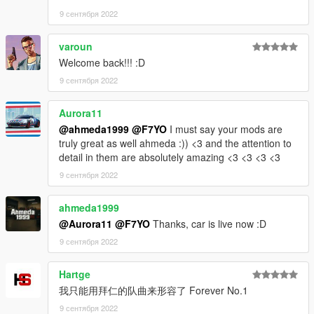
9 сентября 2022
varoun
Welcome back!!! :D
9 сентября 2022
Aurora11
@ahmeda1999
@F7YO
I must say your mods are
truly great as well ahmeda :)) <3 and the attention to
detail in them are absolutely amazing <3 <3 <3 <3
9 сентября 2022
ahmeda1999
@Aurora11
@F7YO
Thanks, car is live now :D
9 сентября 2022
Hartge
我只能用拜仁的队曲来形容了 Forever No.1
9 сентября 2022