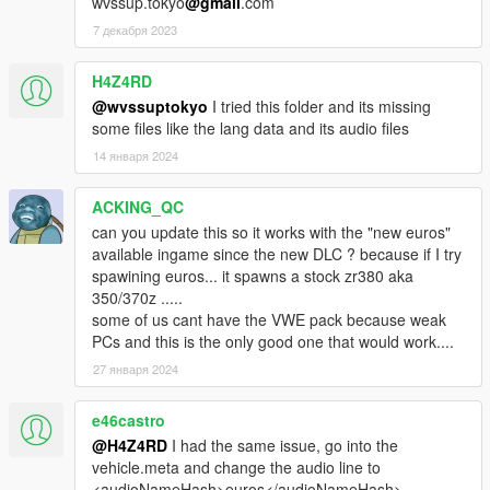
wvssup.tokyo
@gmail
.com
7 декабря 2023
H4Z4RD
@wvssuptokyo
I tried this folder and its missing
some files like the lang data and its audio files
14 января 2024
ACKING_QC
can you update this so it works with the "new euros"
available ingame since the new DLC ? because if I try
spawining euros... it spawns a stock zr380 aka
350/370z .....
some of us cant have the VWE pack because weak
PCs and this is the only good one that would work....
27 января 2024
e46castro
@H4Z4RD
I had the same issue, go into the
vehicle.meta and change the audio line to
<audioNameHash>euros</audioNameHash>