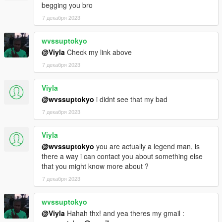
begging you bro
7 декабря 2023
wvssuptokyo
@Viyla
Check my link above
7 декабря 2023
Viyla
@wvssuptokyo
i didnt see that my bad
7 декабря 2023
Viyla
@wvssuptokyo
you are actually a legend man, is
there a way i can contact you about something else
that you might know more about ?
7 декабря 2023
wvssuptokyo
@Viyla
Hahah thx! and yea theres my gmail :