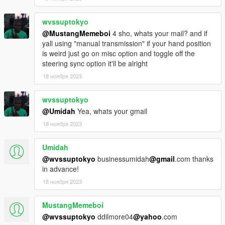
wvssuptokyo
@MustangMemeboi
4 sho, whats your mail? and if
yall using "manual transmission" if your hand position
is weird just go on misc option and toggle off the
steering sync option it'll be alright
18 ноября 2023
wvssuptokyo
@Umidah
Yea, whats your gmail
18 ноября 2023
Umidah
@wvssuptokyo
businessumidah
@gmail
.com thanks
in advance!
18 ноября 2023
MustangMemeboi
@wvssuptokyo
ddilmore04
@yahoo
.com