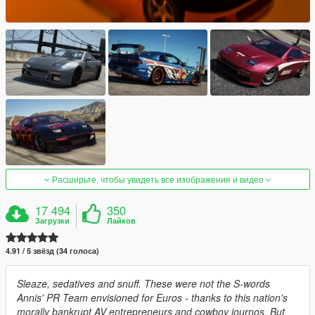
Расширьте, чтобы увидеть все изображения и видео
17 494
350
Загрузки
Лайков
4.91 / 5 звёзд (34 голоса)
Sleaze, sedatives and snuff. These were not the S-words
Annis' PR Team envisioned for Euros - thanks to this nation's
morally bankrupt AV entrepreneurs and cowboy journos. But