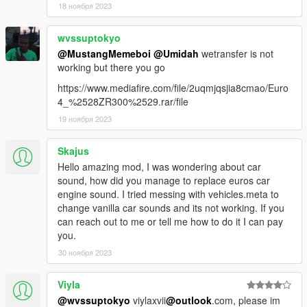
18 ноября 2023
wvssuptokyo
@MustangMemeboi
@Umidah
wetransfer is not
working but there you go
https://www.mediafire.com/file/2uqmjqsjia8cmao/Euro
4_%2528ZR300%2529.rar/file
19 ноября 2023
Skajus
Hello amazing mod, I was wondering about car
sound, how did you manage to replace euros car
engine sound. I tried messing with vehicles.meta to
change vanilla car sounds and its not working. If you
can reach out to me or tell me how to do it I can pay
you.
30 ноября 2023
Viyla
@wvssuptokyo
viylaxvii
@outlook
.com, please im