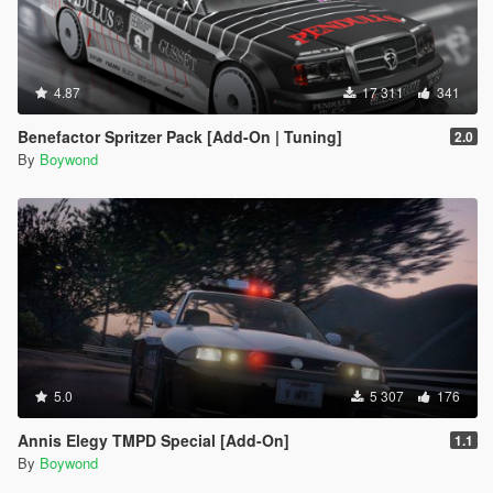
4.87
17 311
341
Benefactor Spritzer Pack [Add-On | Tuning]
2.0
By
Boywond
5.0
5 307
176
Annis Elegy TMPD Special [Add-On]
1.1
By
Boywond