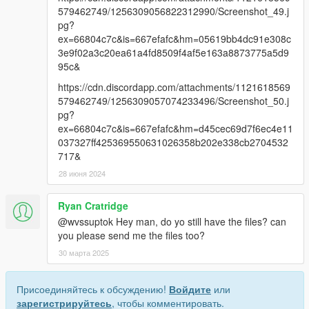
579462749/1256309056822312990/Screenshot_49.j
pg?
ex=66804c7c&is=667efafc&hm=05619bb4dc91e308c
3e9f02a3c20ea61a4fd8509f4af5e163a8873775a5d9
95c&
https://cdn.discordapp.com/attachments/1121618569
579462749/1256309057074233496/Screenshot_50.j
pg?
ex=66804c7c&is=667efafc&hm=d45cec69d7f6ec4e11
037327ff425369550631026358b202e338cb2704532
717&
28 июня 2024
Ryan Cratridge
@wvssuptok Hey man, do yo still have the files? can
you please send me the files too?
30 марта 2025
Присоединяйтесь к обсуждению!
Войдите
или
зарегистрируйтесь
, чтобы комментировать.