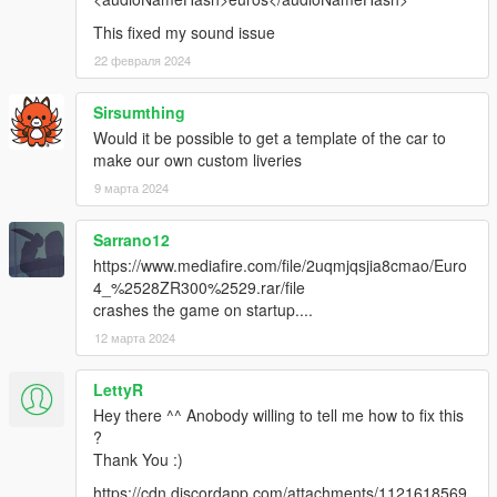
This fixed my sound issue
22 февраля 2024
Sirsumthing
Would it be possible to get a template of the car to
make our own custom liveries
9 марта 2024
Sarrano12
https://www.mediafire.com/file/2uqmjqsjia8cmao/Euro
4_%2528ZR300%2529.rar/file
crashes the game on startup....
12 марта 2024
LettyR
Hey there ^^ Anobody willing to tell me how to fix this
?
Thank You :)
https://cdn.discordapp.com/attachments/1121618569