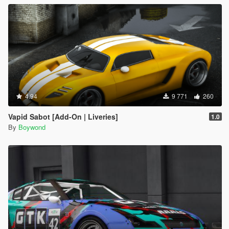
4.94
9 771
260
Vapid Sabot [Add-On | Liveries]
1.0
By
Boywond