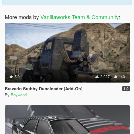
More mods by
Vanillaworks Team & Community
:
5.0
3 937
143
Bravado Stubby Duneloader [Add-On]
1.0
By
Boywond