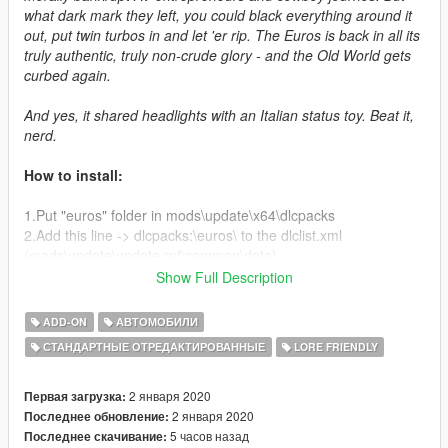
what dark mark they left, you could black everything around it
out, put twin turbos in and let 'er rip. The Euros is back in all its
truly authentic, truly non-crude glory - and the Old World gets
curbed again.
And yes, it shared headlights with an Italian status toy. Beat it,
nerd.
How to install:
1.Put "euros" folder in mods\update\x64\dlcpacks
2.Add this line -> dlcpacks:\euros\ to the dlclist.xml
(mods\update\update.rpf\common\data)
Show Full Description
Spawn name: euros
ADD-ON
АВТОМОБИЛИ
Credits:
СТАНДАРТНЫЕ ОТРЕДАКТИРОВАННЫЕ
LORE FRIENDLY
Deadman23, Da7K - modeling and tuning parts
GhostRider, MG - more tuning parts
2 января 2020
Первая загрузка:
Carrythxd, Cataleast - add-on assembly
2 января 2020
Последнее обновление:
Bob322 - troubleshooting
5 часов назад
Последнее скачивание: