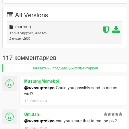
Johnny362000 - handling
MyCrystals! - description
All Versions
LamboFreak - custom engine sounds
Boywond - textures and graphics
(current)
Livery Credits:
17 494 загрузки
, 33,5 МБ
2 января 2020
TheSecretPower - Kazoku No Shitsubo
Smukkeunger - Shark
NightingGery - IOU #86, Redwood #3
117 комментариев
Carpathian Stars - Specs
Boywond - Samurai X-Flow, Garage Alien Styling, Access
Показать 20 предыдущих комментариев
OtherSideGuy - Pip Racing Team, Defiant Racing Team, Mega
Midget Mouse
MustangMemeboi
Cataleast - Street King
@wvssuptokyo
Could you possibly send to me as
well?
Join our
Discord server
!
17 ноября 2023
Umidah
@wvssuptokyo
can you share that to me too plz?
18 ноября 2023