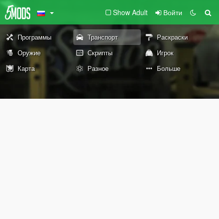
Show Adult
Войти
Программы
Транспорт
Раскраски
Оружие
Скрипты
Игрок
Карта
Разное
Больше