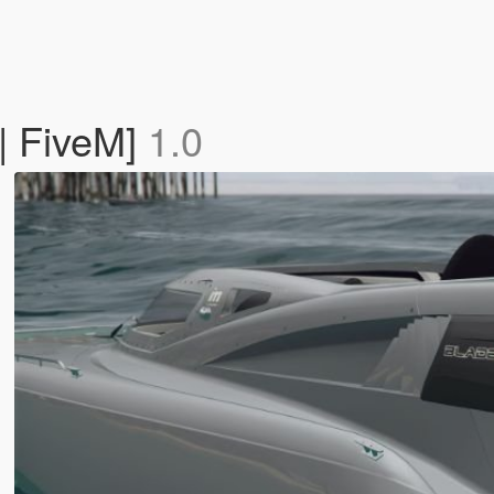
| FiveM]
1.0