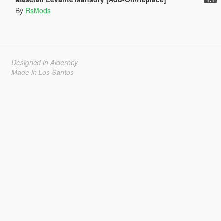
By
RsMods
Designed in Alderney
Made in Los Santos