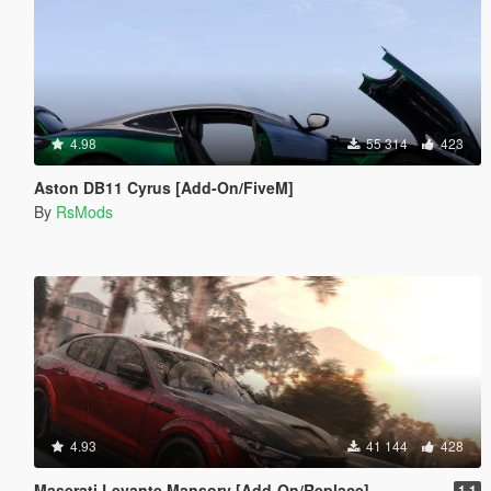
4.98
55 314
423
Aston DB11 Cyrus [Add-On/FiveM]
By
RsMods
4.93
41 144
428
Maserati Levante Mansory [Add-On/Replace]
1.1