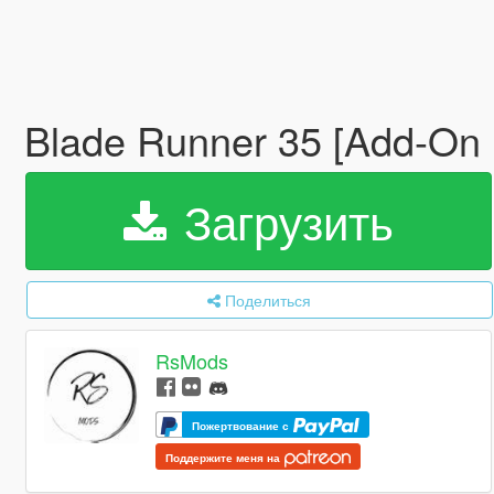
Blade Runner 35 [Add-On 
Загрузить
Поделиться
RsMods
Пожертвование с
Поддержите меня на