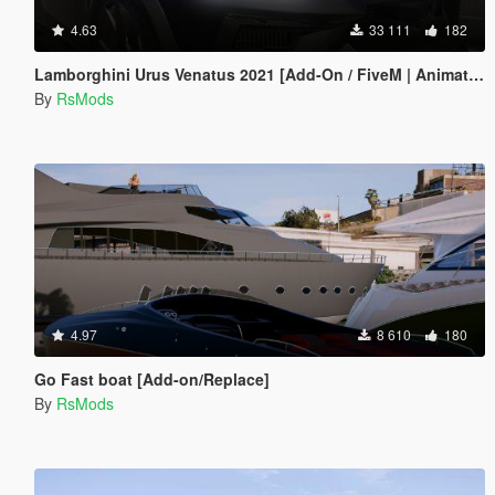
4.63
33 111
182
Lamborghini Urus Venatus 2021 [Add-On / FiveM | Animated]
By
RsMods
4.97
8 610
180
Go Fast boat [Add-on/Replace]
By
RsMods