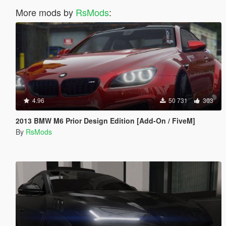
More mods by
RsMods
:
4.96
50 731
303
2013 BMW M6 Prior Design Edition [Add-On / FiveM]
By
RsMods