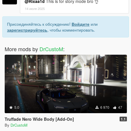
@Rixaa1d
This is for story mode bro 👌
14 июля 2025
Присоединяйтесь к обсуждению!
Войдите
или
зарегистрируйтесь
, чтобы комментировать.
More mods by
DrCustoM
:
5.0
6 970
47
Truffade Nero Wide Body [Add-On]
1.1
By
DrCustoM