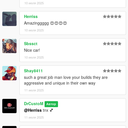
10 июля 2025
Herriss
Amazinggggg 😍😍😍😍
10 июля 2025
Sbssct
Nice car!
10 июля 2025
Shay8411
such a great job man love your builds they are
aggressive and unique in their own way
11 июля 2025
DrCustoM
Автор
@Herriss
tnx 💕
11 июля 2025