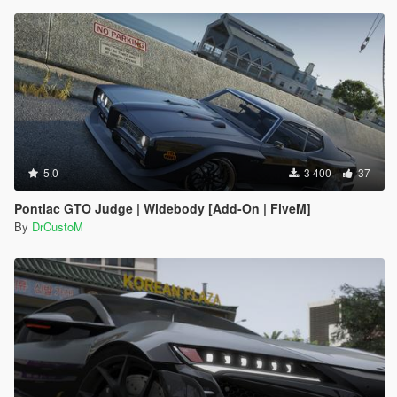
5.0
3 400
37
Pontiac GTO Judge | Widebody [Add-On | FiveM]
By
DrCustoM