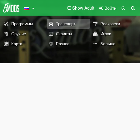
Show Adult
Войти
Программы
Транспорт
Раскраски
Оружие
Скрипты
Игрок
Карта
Разное
Больше