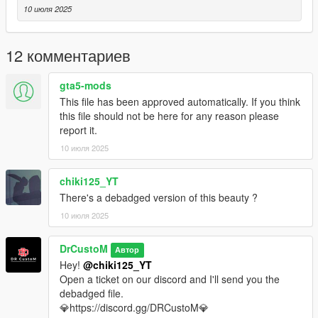
-And Other Basic Function
10 июля 2025
Bug:
12 комментариев
None that im aware
gta5-mods
Installation instruction:
This file has been approved automatically. If you think
this file should not be here for any reason please
drag and drop "drcm5" to mods/update/x64/dlcpack
report it.
10 июля 2025
go to mods/update/update.rpf/commom/data
edit dlclist.xml and add the line:
chiki125_YT
There's a debadged version of this beauty ?
dlcpacks:/drcm5/
10 июля 2025
drcm5 to spawn in game
DrCustoM
Автор
‼️Open a ticket on our discord server if you need the converted
Hey!
@chiki125_YT
file for FiveM.‼️
Open a ticket on our discord and I'll send you the
debadged file.
💎https://discord.gg/DRCustoM💎