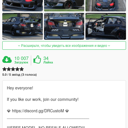
Расширьте, чтобы увидеть все изображения и видео
10 007
34
Загрузок
Лайка
5.0 / 5 звёзд (3 голоса)
Hey everyone!
If you like our work, join our community!
💎 https://discord.gg/DRCustoM 💎
____________________________________
!!!FREE MODEL, NO RESALE ALLOWED!!!