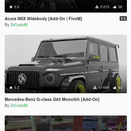
5.0
5 015
38
Acura NSX Widebody [Add-On | FiveM]
1.1
By
DrCustoM
5.0
11 689
43
Mercedes-Benz G-class G65 Monolith [Add-On]
By
DrCustoM