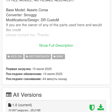
Base Model: Asseto Corsa
Converter: Smoggy
Modifications/Design: DR CustoM
If you are the owner of any of the parts used here and would
like credit
please contact me. Thanks.
Feel free to use it in your GtaV/FiveM server.
Show Full Description
Do not reupload on other website.
Only unlock for personal use.
ADD-ON
АВТОМОБИЛИ
BMW
Features:
10 июля 2025
Первая загрузка:
10 июля 2025
Последнее обновление:
-Hq Interior
44 минуты назад
Последнее скачивание:
-Hq Exterior
-All Doors and all seats work correctly
-Correct Windows Tint
All Versions
-Good Mirror Reflection
-All indicators/lights work correctly
-Interior Light Also Work
1.0
(current)
-Correct first person view camera
10 007 загрузки
, 25,2 МБ