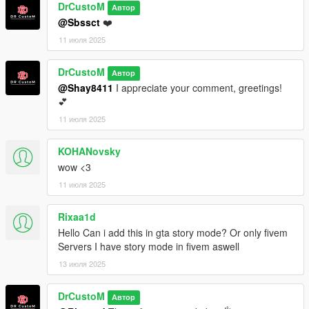
DrCustoM
Автор
@Sbssct
❤️
11 июля 2025
DrCustoM
Автор
@Shay8411
I appreciate your comment, greetings!
💕
11 июля 2025
KOHANovsky
wow <3
11 июля 2025
Rixaa1d
Hello Can i add this in gta story mode? Or only fivem
Servers I have story mode in fivem aswell
13 июля 2025
DrCustoM
Автор