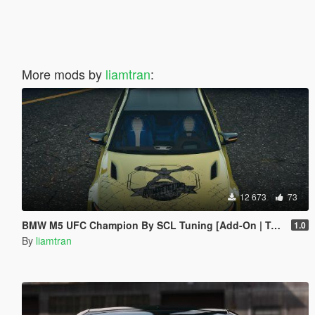
More mods by
liamtran
:
12 673
73
BMW M5 UFC Champion By SCL Tuning [Add-On | Tuning]
1.0
By
liamtran