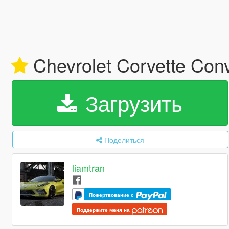
Chevrolet Corvette Conv
Загрузить
Поделиться
liamtran
Пожертвование с
Поддержите меня на