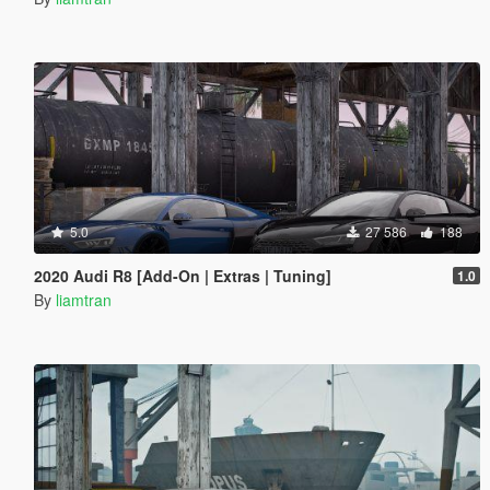
5.0
27 586
188
2020 Audi R8 [Add-On | Extras | Tuning]
1.0
By
liamtran