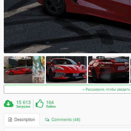
Расширьте, чтобы увидеть
15 613
164
Загрузок
Лайка
Description
Comments (48)