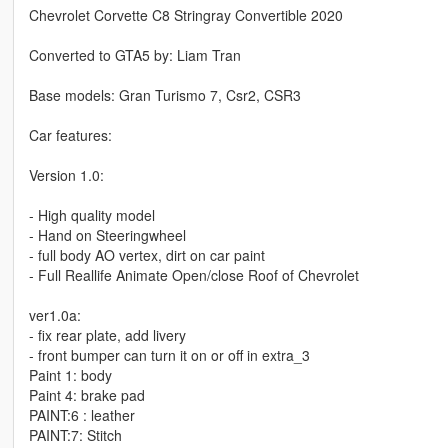
Chevrolet Corvette C8 Stringray Convertible 2020
Converted to GTA5 by: Liam Tran
Base models: Gran Turismo 7, Csr2, CSR3
Car features:
Version 1.0:
- High quality model
- Hand on Steeringwheel
- full body AO vertex, dirt on car paint
- Full Reallife Animate Open/close Roof of Chevrolet
ver1.0a:
- fix rear plate, add livery
- front bumper can turn it on or off in extra_3
Paint 1: body
Paint 4: brake pad
PAINT:6 : leather
PAINT:7: Stitch