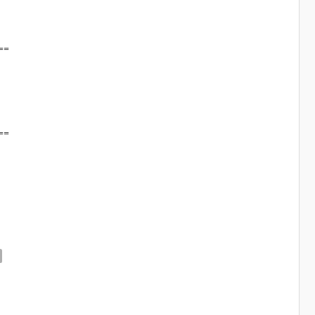
==
==