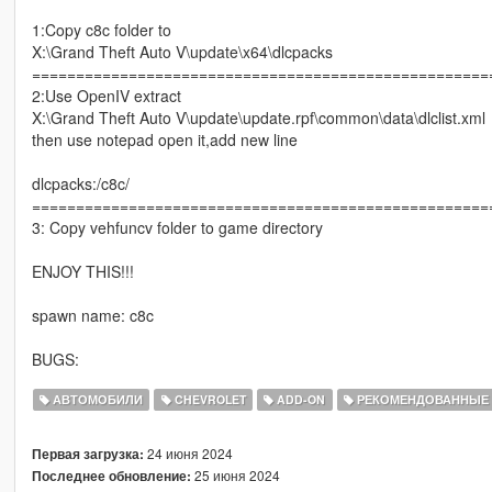
1:Copy c8c folder to
X:\Grand Theft Auto V\update\x64\dlcpacks
====================================================
2:Use OpenIV extract
X:\Grand Theft Auto V\update\update.rpf\common\data\dlclist.xml
then use notepad open it,add new line
dlcpacks:/c8c/
====================================================
3: Copy vehfuncv folder to game directory
ENJOY THIS!!!
spawn name: c8c
BUGS:
АВТОМОБИЛИ
CHEVROLET
ADD-ON
РЕКОМЕНДОВАННЫЕ
24 июня 2024
Первая загрузка:
25 июня 2024
Последнее обновление: