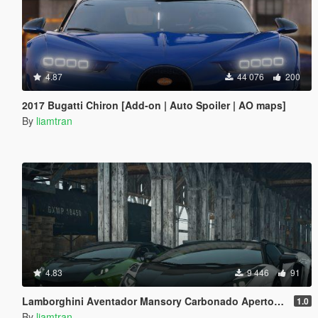
4.87
44 076
200
2017 Bugatti Chiron [Add-on | Auto Spoiler | AO maps]
By
liamtran
4.83
9 446
91
Lamborghini Aventador Mansory Carbonado Apertos Color vs Carbon [Add-on]
1.0
By
liamtran