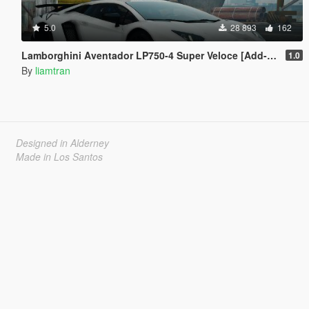
5.0
28 893
162
Lamborghini Aventador LP750-4 Super Veloce [Add-On | Tuning | Template]
1.0
By
liamtran
Designed in Alderney
Made in Los Santos