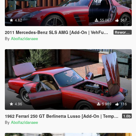
4.62
55 067
367
2011 Mercedes-Benz SLS AMG [Add-On | VehFuncs V | Template]
Reworked 2.5
By
Abolfazldanaee
4.96
5 989
116
1962 Ferrari 250 GT Berlinetta Lusso [Add-On | Template | Extras]
1.0b
By
Abolfazldanaee