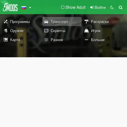
Show Adult
Войти
Программы
Транспорт
Раскраски
Оружие
Скрипты
Игрок
Карта
Разное
Больше