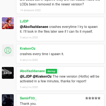
LODs been removed in the newer version?
14 февраля 2022
LJDP
@Abolfazldanaee
crashes everytime I try to spawn
it. I'll look in the files later see if I can fix it myself.
5 августа 2022
KrakenOz
crashes every time i spawn it.
5 августа 2022
Abolfazldanaee
Автор
@LJDP
@KrakenOz
The new version (Hotfix) will be
activated in a few minutes, thanks for report!
5 августа 2022
SamirF03_
Thank you.