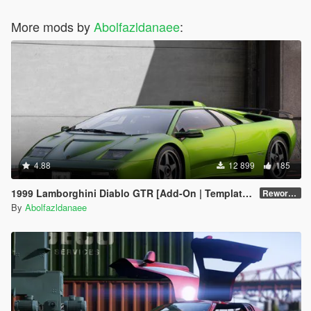
More mods by
Abolfazldanaee
:
4.88
12 899
185
1999 Lamborghini Diablo GTR [Add-On | Template | Extras]
Reworked 1.0
By
Abolfazldanaee