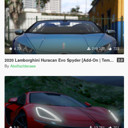
4.73
219 327
722
2020 Lamborghini Huracan Evo Spyder [Add-On | Template | Livery | Dirtmap | Extras]
2.0
By
Abolfazldanaee
5.0
12 761
201