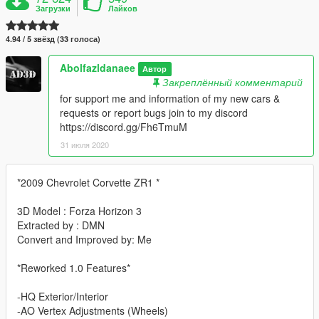
Загрузки
Лайков
4.94 / 5 звёзд (33 голоса)
Abolfazldanaee
Автор
Закреплённый комментарий
for support me and information of my new cars &
requests or report bugs join to my discord
https://discord.gg/Fh6TmuM
31 июля 2020
*2009 Chevrolet Corvette ZR1 *
3D Model : Forza Horizon 3
Extracted by : DMN
Convert and Improved by: Me
*Reworked 1.0 Features*
-HQ Exterior/Interior
-AO Vertex Adjustments (Wheels)