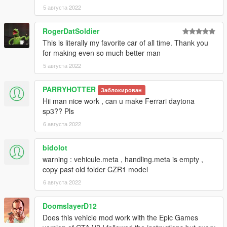
5 августа 2022
RogerDatSoldier
This is literally my favorite car of all time. Thank you
for making even so much better man
5 августа 2022
PARRYHOTTER
Заблокирован
Hii man nice work , can u make Ferrari daytona
sp3?? Pls
6 августа 2022
bidolot
warning : vehicule.meta , handling.meta is empty ,
copy past old folder CZR1 model
6 августа 2022
DoomslayerD12
Does this vehicle mod work with the Epic Games