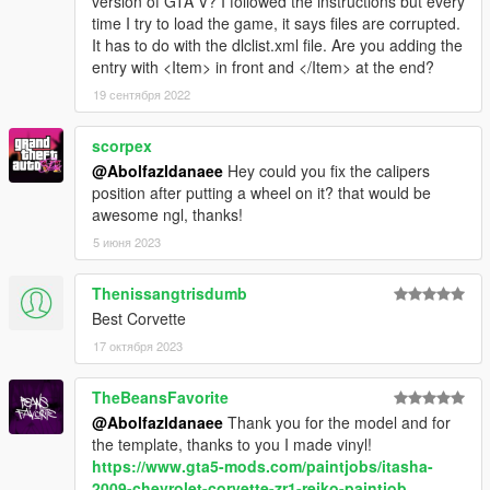
version of GTA V? I followed the instructions but every
time I try to load the game, it says files are corrupted.
It has to do with the dlclist.xml file. Are you adding the
entry with <Item> in front and </Item> at the end?
19 сентября 2022
scorpex
@Abolfazldanaee
Hey could you fix the calipers
position after putting a wheel on it? that would be
awesome ngl, thanks!
5 июня 2023
Thenissangtrisdumb
Best Corvette
17 октября 2023
TheBeansFavorite
@Abolfazldanaee
Thank you for the model and for
the template, thanks to you I made vinyl!
https://www.gta5-mods.com/paintjobs/itasha-
2009-chevrolet-corvette-zr1-reiko-paintjob