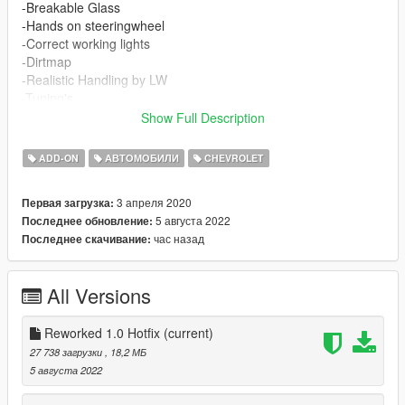
-Breakable Glass
-Hands on steeringwheel
-Correct working lights
-Dirtmap
-Realistic Handling by LW
-Tuning's
-Template included
Show Full Description
-Paint 1: Body
ADD-ON
АВТОМОБИЛИ
CHEVROLET
-Paint 2: Interior Stitch's
-Paint 4: Rim
3 апреля 2020
Первая загрузка:
5 августа 2022
Последнее обновление:
-installation:
час назад
Последнее скачивание:
1.- Go to "/update/x64/dlcpacks/", create a new folder called
czr1 and put inside the "dlc.rpf" file.
All Versions
2.- Export "dlclist.xml" from "/update/update.rpf/common/data/"
path to your desktop with OpenIV. Open the file with a text
Reworked 1.0 Hotfix
(current)
editor and add the following line to the end:
27 738 загрузки
, 18,2 МБ
5 августа 2022
dlcpacks:\czr1\