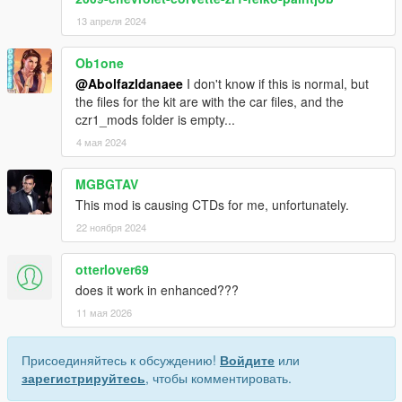
13 апреля 2024
Ob1one
@Abolfazldanaee
I don't know if this is normal, but
the files for the kit are with the car files, and the
czr1_mods folder is empty...
4 мая 2024
MGBGTAV
This mod is causing CTDs for me, unfortunately.
22 ноября 2024
otterlover69
does it work in enhanced???
11 мая 2026
Присоединяйтесь к обсуждению!
Войдите
или
зарегистрируйтесь
, чтобы комментировать.