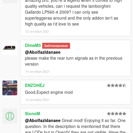
quality vehicles, can i request the lamborghini
Gallardo LP560-4 2009? i can only see
superleggeras around and the only addon isn't as
high quality as i'd love to see
12 октября 2021
DimaM5
Заблокирован
@Abolfazldanaee
please make the rear turn signals as in the previous
version
14 октября 2021
ENZOHEJ
Good,Expect engine mod
14 октября 2021
SioneM
@Abolfazldanaee
Great mod! Enjoying it so far. One
question. In the description is mentioned that there
are LODs but in OpenIV they are not visible. Have the