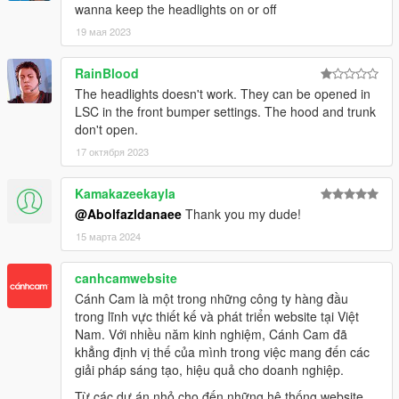
wanna keep the headlights on or off
19 мая 2023
RainBlood
The headlights doesn't work. They can be opened in
LSC in the front bumper settings. The hood and trunk
don't open.
17 октября 2023
Kamakazeekayla
@Abolfazldanaee
Thank you my dude!
15 марта 2024
canhcamwebsite
Cánh Cam là một trong những công ty hàng đầu
trong lĩnh vực thiết kế và phát triển website tại Việt
Nam. Với nhiều năm kinh nghiệm, Cánh Cam đã
khẳng định vị thế của mình trong việc mang đến các
giải pháp sáng tạo, hiệu quả cho doanh nghiệp.
Từ các dự án nhỏ cho đến những hệ thống website