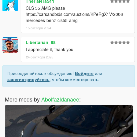
TheFaNTaS11
CLS 55 AMG please
https://carsandbids.com/auctions/KPeRgX1V/2006-
mercedes-benz-cls55-amg
15 октября 2024
Libertarian_88
I appreciate it, thank you!
24 сентября 2025
Присоединяйтесь к обсуждению!
Войдите
или
зарегистрируйтесь
, чтобы комментировать.
More mods by
Abolfazldanaee
: