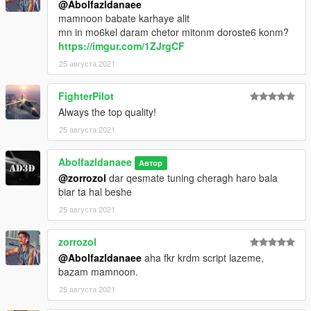
@Abolfazldanaee
mamnoon babate karhaye alit
mn in mo6kel daram chetor mitonm doroste6 konm?
https://imgur.com/1ZJrgCF
25 августа 2021
FighterPilot
Always the top quality!
25 августа 2021
Abolfazldanaee
Автор
@zorrozol
dar qesmate tuning cheragh haro bala
biar ta hal beshe
25 августа 2021
zorrozol
@Abolfazldanaee
aha fkr krdm script lazeme,
bazam mamnoon.
25 августа 2021