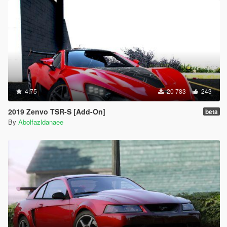
4.75
20 783
243
2019 Zenvo TSR-S [Add-On]
beta
By
Abolfazldanaee