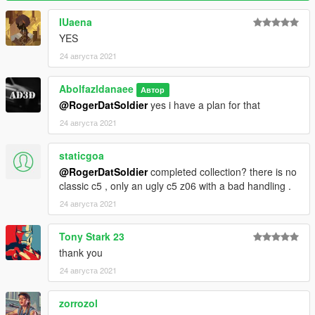
Visit my Discord for information on new cars >>
IUaena
YES
24 августа 2021
Abolfazldanaee
Автор
@RogerDatSoldier
yes i have a plan for that
24 августа 2021
staticgoa
@RogerDatSoldier
completed collection? there is no
classic c5 , only an ugly c5 z06 with a bad handling .
24 августа 2021
Tony Stark 23
thank you
24 августа 2021
zorrozol