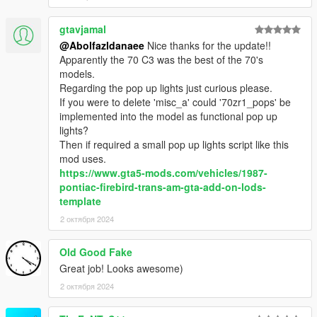
gtavjamal
@Abolfazldanaee
Nice thanks for the update!!
Apparently the 70 C3 was the best of the 70's
models.
Regarding the pop up lights just curious please.
If you were to delete 'misc_a' could '70zr1_pops' be
implemented into the model as functional pop up
lights?
Then if required a small pop up lights script like this
mod uses.
https://www.gta5-mods.com/vehicles/1987-
pontiac-firebird-trans-am-gta-add-on-lods-
template
2 октября 2024
Old Good Fake
Great job! Looks awesome)
2 октября 2024