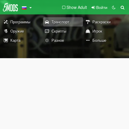
Show Adult
Войти
Программы
Транспорт
Раскраски
Оружие
Скрипты
Игрок
Карта
Разное
Больше