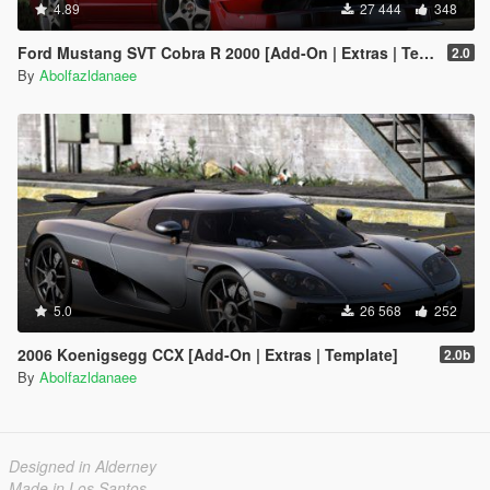
4.89
27 444
348
Ford Mustang SVT Cobra R 2000 [Add-On | Extras | Template]
2.0
By
Abolfazldanaee
5.0
26 568
252
2006 Koenigsegg CCX [Add-On | Extras | Template]
2.0b
By
Abolfazldanaee
Designed in Alderney
Made in Los Santos