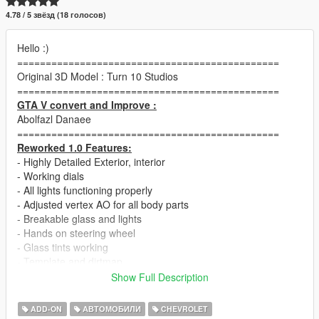
4.78 / 5 звёзд (18 голосов)
Hello :)
==============================================
Original 3D Model : Turn 10 Studios
==============================================
GTA V convert and Improve :
Abolfazl Danaee
==============================================
Reworked 1.0 Features:
- Highly Detailed Exterior, interior
- Working dials
- All lights functioning properly
- Adjusted vertex AO for all body parts
- Breakable glass and lights
- Hands on steering wheel
- Glass tints working
- Template and dirtmap
- Realistic handling and speed
Show Full Description
==============================================
!! Pop-Up Lights available with tuning !!
ADD-ON
АВТОМОБИЛИ
CHEVROLET
(Because the 3D Original model is not proper for automatic pop