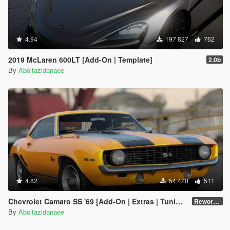
4.94
197 827
762
2019 McLaren 600LT [Add-On | Template]
2.0b
By
Abolfazldanaee
4.82
54 420
511
Chevrolet Camaro SS '69 [Add-On | Extras | Tuning | Template]
Reworked 1.0
By
Abolfazldanaee