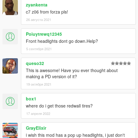
zyankenta
c7 z06 from forza pls!
26 августа 2021
Poiuytrewq12345
Front headlights dont go down.Help?
5 сентября 2021
queso32
This is awesome! Have you ever thought about
making a PD version of it?
19 октября 2021
box1
where do i get those redwall tires?
17 апреля 2022
GrayElixir
i wish this mod has a pop up headlights, i just don't