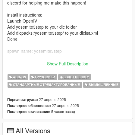
discord for helping me make this happen!
install instructions:
Launch OpenIV
Add yosemite3step to your dlc folder
Add dlcpacks:/yosemite3step/ to your dlclist.xml
Done
spawn name: yosemite3step
Bugs:
Show Full Description
- windows don't break
- duplicates of the bodyshell will fly off with damage (unable to
ADD-ON
ГРУЗОВИКИ
LORE FRIENDLY
fix this as i use a cracked version of zmodeler)
СТАНДАРТНЫЕ ОТРЕДАКТИРОВАННЫЕ
ВЫМЫШЛЕННЫЕ
27 апреля 2025
Первая загрузка:
27 апреля 2025
Последнее обновление:
5 часов назад
Последнее скачивание:
All Versions