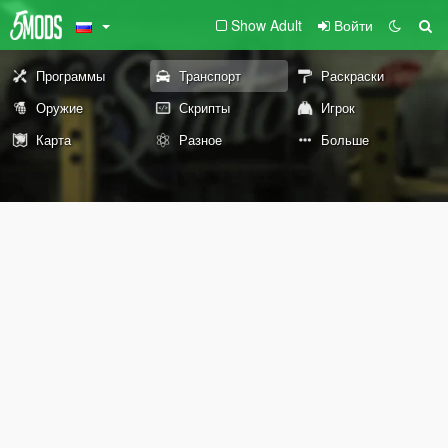
Show Adult
Войти
Программы
Транспорт
Раскраски
Оружие
Скрипты
Игрок
Карта
Разное
Больше