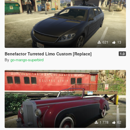
621
13
Benefactor Turreted Limo Custom [Replace]
1.0
By
go-mango-superbird
1 778
62