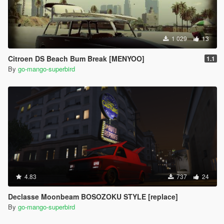
1 029
13
Citroen DS Beach Bum Break [MENYOO]
1.1
By
go-mango-superbird
4.83
737
24
Declasse Moonbeam BOSOZOKU STYLE [replace]
By
go-mango-superbird