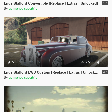
Enus Stafford Convertible [Replace | Extras | Unlocked]
1.0
By
go-mango-superbird
5.0
2 533
56
Enus Stafford LWB Custom [Replace | Extras | Unlocked]
4.0
By
go-mango-superbird