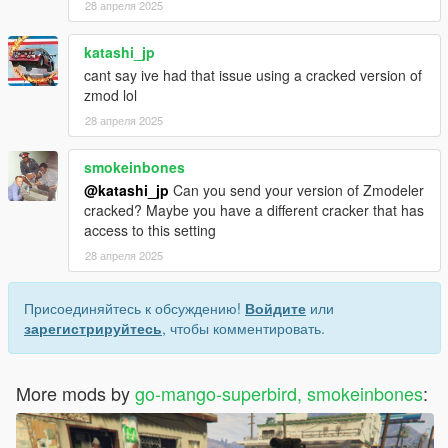
28 апреля 2025
katashi_jp
cant say ive had that issue using a cracked version of
zmod lol
28 апреля 2025
smokeinbones
@katashi_jp
Can you send your version of Zmodeler
cracked? Maybe you have a different cracker that has
access to this setting
28 апреля 2025
Присоединяйтесь к обсуждению!
Войдите
или
зарегистрируйтесь
, чтобы комментировать.
More mods by
go-mango-superbird, smokeinbones
: