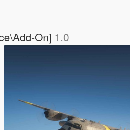
ace\Add-On]
1.0