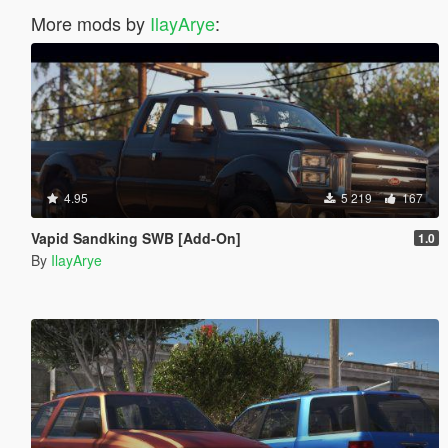
More mods by
IlayArye
:
4.95
5 219
167
Vapid Sandking SWB [Add-On]
1.0
By
IlayArye