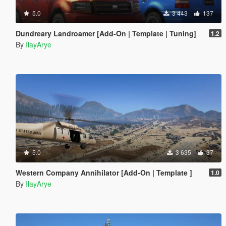
5.0
3 443
137
Dundreary Landroamer [Add-On | Template | Tuning]
1.2
By
IlayArye
5.0
3 635
37
Western Company Annihilator [Add-On | Template ]
1.0
By
IlayArye