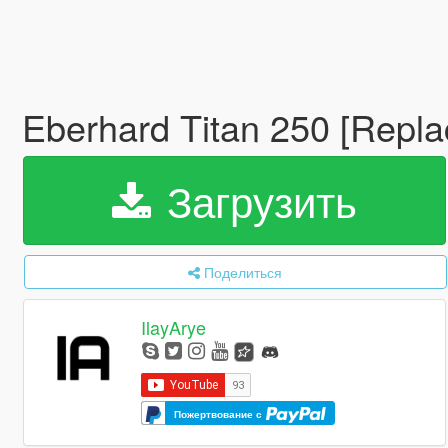
Eberhard Titan 250 [Repl
Загрузить
Поделиться
IlayArye
Пожертвование с