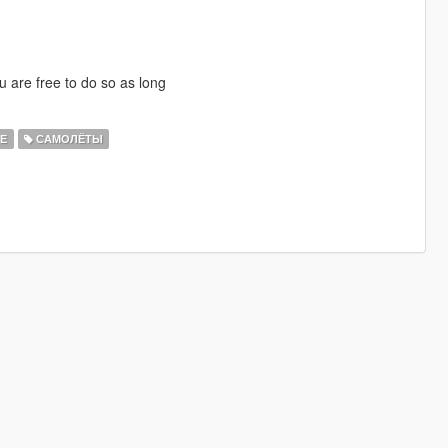
u are free to do so as long
Е
САМОЛЁТЫ