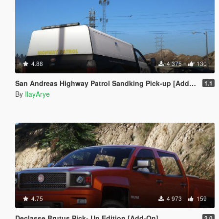
4.88
4 375
130
San Andreas Highway Patrol Sandking Pick-up [Add-On ]
1.1
By
IlayArye
4.75
4 973
159
Declasse Brutus Pick- Up Edition [Add-On]
2.0