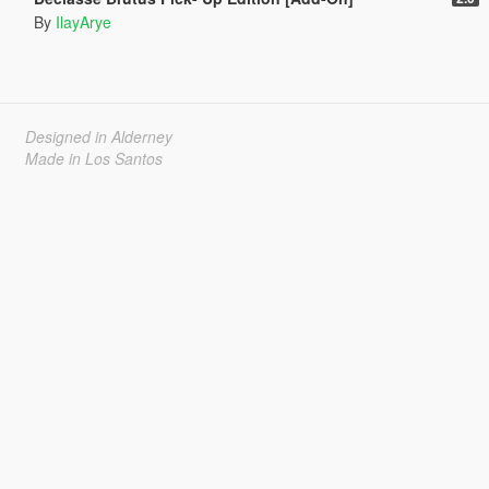
By
IlayArye
Designed in Alderney
Made in Los Santos