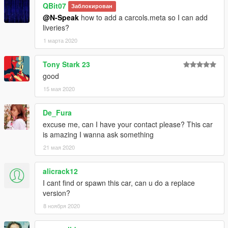
QBit07
Заблокирован
@N-Speak
how to add a carcols.meta so I can add
liveries?
1 марта 2020
Tony Stark 23
good
15 мая 2020
De_Fura
excuse me, can I have your contact please? This car
is amazing I wanna ask something
21 мая 2020
alicrack12
I cant find or spawn this car, can u do a replace
version?
8 ноября 2020