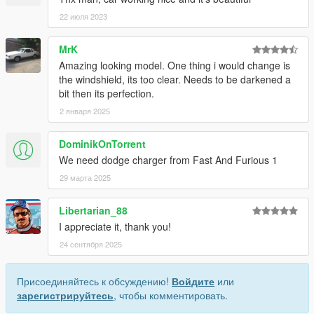
22 июля 2023
MrK
Amazing looking model. One thing i would change is
the windshield, its too clear. Needs to be darkened a
bit then its perfection.
2 января 2025
DominikOnTorrent
We need dodge charger from Fast And Furious 1
29 марта 2025
Libertarian_88
I appreciate it, thank you!
24 сентября 2025
Присоединяйтесь к обсуждению!
Войдите
или
зарегистрируйтесь
, чтобы комментировать.