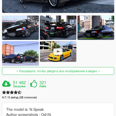
Расширьте, чтобы увидеть все изображения и видео
51 482
321
Загрузки
Лайк
4.7 / 5 звёзд (28 голосов)
The model is: N-Speak
Author screenshots : Od1N