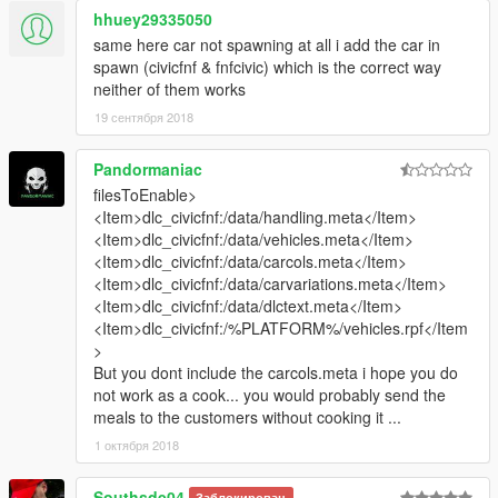
hhuey29335050
same here car not spawning at all i add the car in
spawn (civicfnf & fnfcivic) which is the correct way
neither of them works
19 сентября 2018
Pandormaniac
filesToEnable>
<Item>dlc_civicfnf:/data/handling.meta</Item>
<Item>dlc_civicfnf:/data/vehicles.meta</Item>
<Item>dlc_civicfnf:/data/carcols.meta</Item>
<Item>dlc_civicfnf:/data/carvariations.meta</Item>
<Item>dlc_civicfnf:/data/dlctext.meta</Item>
<Item>dlc_civicfnf:/%PLATFORM%/vehicles.rpf</Item
>
But you dont include the carcols.meta i hope you do
not work as a cook... you would probably send the
meals to the customers without cooking it ...
1 октября 2018
Southsde04