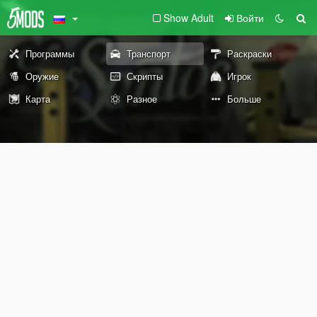
Show Adult
Войти
Программы
Транспорт
Раскраски
Оружие
Скрипты
Игрок
Карта
Разное
Больше