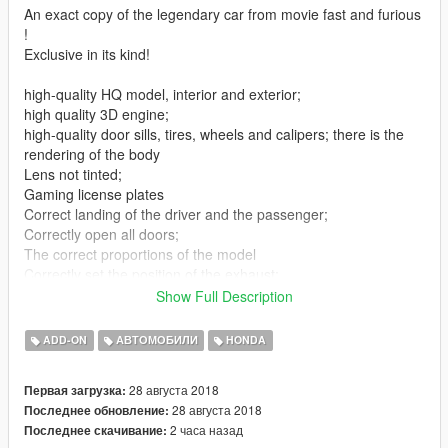
An exact copy of the legendary car from movie fast and furious
!
Exclusive in its kind!
high-quality HQ model, interior and exterior;
high quality 3D engine;
high-quality door sills, tires, wheels and calipers; there is the
rendering of the body
Lens not tinted;
Gaming license plates
Correct landing of the driver and the passenger;
Correctly open all doors;
The correct proportions of the model
Correctly set the position of the exhaust;
The animation of the engine and exhaust
Show Full Description
The character's hands on the steering wheel;
Working lights to all appliances;
ADD-ON
АВТОМОБИЛИ
HONDA
Working neon lights;
The effect of dirt;
28 августа 2018
Первая загрузка:
Bus sweep, burst,
28 августа 2018
Последнее обновление:
The correct functionality of the optics;
2 часа назад
Последнее скачивание:
Working speedometer;