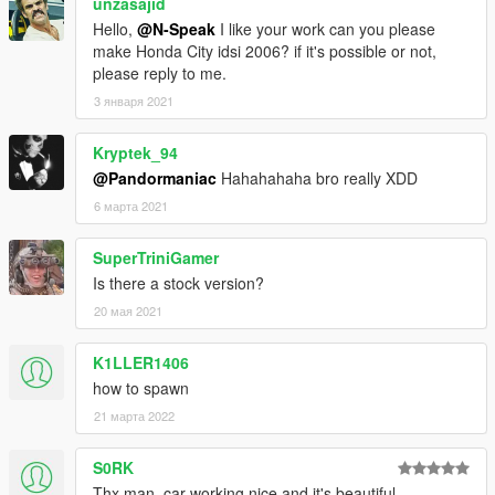
unzasajid
Hello,
@N-Speak
I like your work can you please
make Honda City idsi 2006? if it's possible or not,
please reply to me.
3 января 2021
Kryptek_94
@Pandormaniac
Hahahahaha bro really XDD
6 марта 2021
SuperTriniGamer
Is there a stock version?
20 мая 2021
K1LLER1406
how to spawn
21 марта 2022
S0RK
Thx man, car working nice and it's beautiful