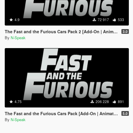
4.9
72 917
533
The Fast and the Furious Cars Pack 2 [Add-On | Animated]
3.0
By
N-Speak
4.75
206 228
891
The Fast and the Furious Cars Pack [Add-On | Animated]
5.0
By
N-Speak