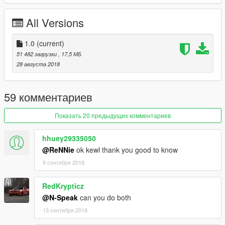
Working suspension;
Working the wheel, all the original cars.
All Versions
Painted wheels and body!!
1.0
(current)
51 482 загрузки
, 17,5 МБ
28 августа 2018
59 комментариев
Показать 20 предыдущих комментариев
hhuey29335050
@ReNNie
ok kewl thank you good to know
9 сентября 2018
RedKrypticz
@N-Speak
can you do both
13 сентября 2018