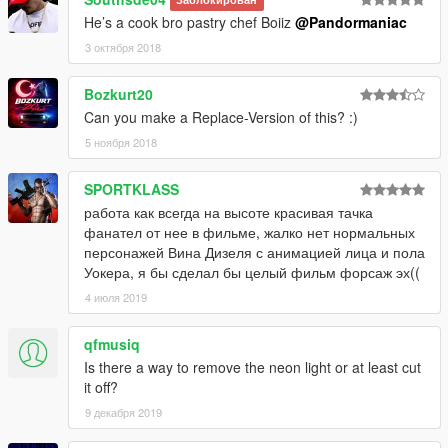
Заблокирован
He’s a cook bro pastry chef Boiiz
@Pandormaniac
3 октября 2018
Bozkurt20
Can you make a Replace-Version of this? :)
5 ноября 2018
SPORTKLASS
работа как всегда на высоте красивая тачка
фанател от нее в фильме, жалко нет нормальных
персонажей Вина Дизеля с анимацией лица и пола
Уокера, я бы сделал бы целый фильм форсаж эх((
4 июля 2019
qfmusiq
Is there a way to remove the neon light or at least cut
it off?
9 декабря 2019