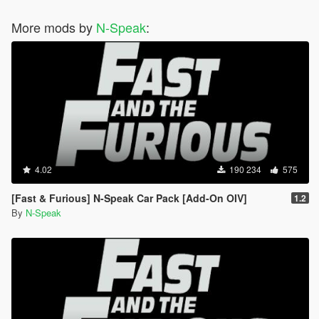
More mods by
N-Speak
:
4.02
190 234
575
[Fast & Furious] N-Speak Car Pack [Add-On OIV]
1.2
By
N-Speak