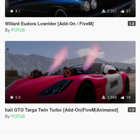
4.1
2 267
37
Willard Eudora Lowrider [Add-On / FiveM]
1.0
By
POTUS
5.0
3 569
19
Itali GTO Targa Twin Turbo [Add-On|FiveM|Animated]
1.0
By
POTUS