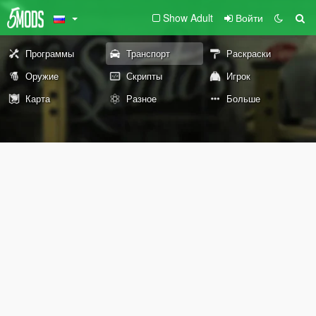
Show Adult
Войти
Программы
Транспорт
Раскраски
Оружие
Скрипты
Игрок
Карта
Разное
Больше