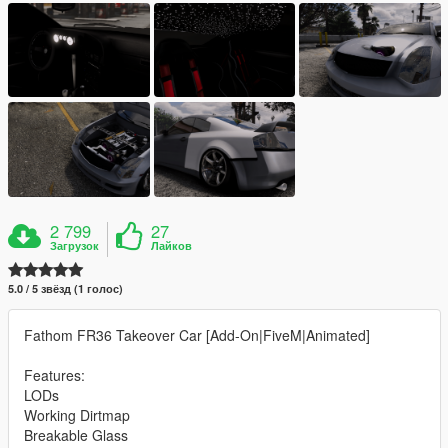
2 799
27
Загрузок
Лайков
5.0 / 5 звёзд (1 голос)
Fathom FR36 Takeover Car [Add-On|FiveM|Animated]
Features:
LODs
Working Dirtmap
Breakable Glass