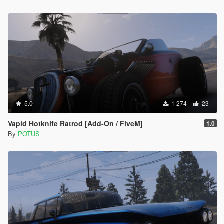
5.0
1 274
23
Vapid Hotknife Ratrod [Add-On / FiveM]
1.0
By
POTUS