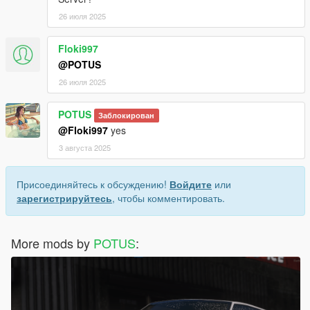
26 июля 2025
Floki997
@POTUS
26 июля 2025
POTUS
Заблокирован
@Floki997
yes
3 августа 2025
Присоединяйтесь к обсуждению!
Войдите
или
зарегистрируйтесь
, чтобы комментировать.
More mods by
POTUS
: