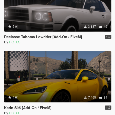
5.0
3 137
49
Declasse Tahoma Lowrider [Add-On / FiveM]
1.0
By
POTUS
4.61
7 455
84
Karin S95 [Add-On / FiveM]
1.2
By
POTUS