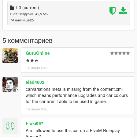
1.0
(current)
2 799 загрузки
, 49,9 МБ
14 марта 2025
5 комментариев
GuruOnline
🔥🔥🔥
14 марта 2025
elad4002
carvariations.meta is missing from the content.xml
which means performance upgrades and car colours
for the car aren't able to be used in game.
16 марта 2025
Floki997
Am I allowed to use this car on a FiveM Roleplay
Server?