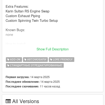
Extra Features:
Karin Sultan RS Engine Swap
Custom Exhaust Piping
Custom Spinning Twin Turbo Setup
Known Bugs:
none
How to install:
Show Full Description
1.Put "mk2fr46takeover" folder in mods\update\x64\dlcpacks
2.Add this line -> dlcpacks:\mk2fr46takeover\ to the dlclist.xml
ADD-ON
АВТОМОБИЛИ
LORE FRIENDLY
(mods\update\update.rpf\common\data)
СТАНДАРТНЫЕ ОТРЕДАКТИРОВАННЫЕ
Spawn name: mk2fr46takeover
14 марта 2025
Первая загрузка:
Notes:
14 марта 2025
Последнее обновление:
11 часов назад
Последнее скачивание:
Credits:
All Versions
RockStar - original model
Dre aka Me: Modifications