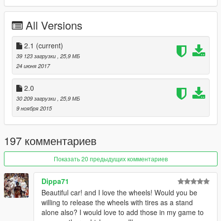
Secondary Color:
Rollcage/Suspension/Interior
Wheel Color:
Rims (via trainer)
All Versions
Installation description included!
2.1
(current)
Enjoy!
39 123 загрузки
, 25,9 МБ
24 июня 2017
≡≡≡≡≡≡≡≡≡≡≡≡≡≡≡≡≡≡≡≡≡≡≡≡≡≡≡≡≡≡≡≡≡≡≡≡≡≡≡≡≡
Changelog V2.1:
2.0
≡≡≡≡≡≡≡≡≡≡≡≡≡≡≡≡≡≡≡≡≡≡≡≡≡≡≡≡≡≡≡≡≡≡≡≡≡≡≡≡≡
30 209 загрузки
, 25,9 МБ
Added OIV Package
9 ноября 2015
Removed Old Files
≡≡≡≡≡≡≡≡≡≡≡≡≡≡≡≡≡≡≡≡≡≡≡≡≡≡≡≡≡≡≡≡≡≡≡≡≡≡≡≡≡
197 комментариев
Changelog V2.0:
≡≡≡≡≡≡≡≡≡≡≡≡≡≡≡≡≡≡≡≡≡≡≡≡≡≡≡≡≡≡≡≡≡≡≡≡≡≡≡≡≡
Показать 20 предыдущих комментариев
Added New Rims
Added New Seats
Dippa71
Reworked Caliper
Beautiful car! and I love the wheels! Would you be
Reworked Interior
willing to release the wheels with tires as a stand
Fixed plate and other bugs
alone also? I would love to add those in my game to