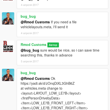
≡≡≡≡≡≡≡≡≡≡≡≡≡≡≡≡≡≡≡≡≡≡≡≡≡≡≡≡≡≡≡≡≡≡≡≡≡≡≡≡≡
4 апреля 2017
Changelog V1.3:
≡≡≡≡≡≡≡≡≡≡≡≡≡≡≡≡≡≡≡≡≡≡≡≡≡≡≡≡≡≡≡≡≡≡≡≡≡≡≡≡≡
bug_bug
Added Indicators
@Rmod Customs
If you need a file
Added Reverslights
vehiclelayouts.meta, I'll send it
Added Racing Belt
Breakable Glas
4 апреля 2017
fixed small bugs
Rmod Customs
Автор
≡≡≡≡≡≡≡≡≡≡≡≡≡≡≡≡≡≡≡≡≡≡≡≡≡≡≡≡≡≡≡≡≡≡≡≡≡≡≡≡≡
@bug_bug
sure would be nice, so i can save time
Changelog V1.2:
searching this, thanks in advance
≡≡≡≡≡≡≡≡≡≡≡≡≡≡≡≡≡≡≡≡≡≡≡≡≡≡≡≡≡≡≡≡≡≡≡≡≡≡≡≡≡
5 апреля 2017
Reworked Textures
Added 3D Engine
bug_bug
Added 3D Suspension
@Rmod Customs
Ok
Fixed Camera View
https://yadi.sk/d/zOnqDiXL3GhB6Z
Added 4 Liverys
at vehicles.meta change to
<layout>LAYOUT_LOW_LE7B</layout>
<firstPersonDrivebyData>
≡≡≡≡≡≡≡≡≡≡≡≡≡≡≡≡≡≡≡≡≡≡≡≡≡≡≡≡≡≡≡≡≡≡≡≡≡≡≡≡≡
<Item>LOW_LE7B_FRONT_LEFT</Item>
© Slightly Mad Studios: Project Cars
<Item>LOW_LE7B_FRONT_RIGHT</Item>