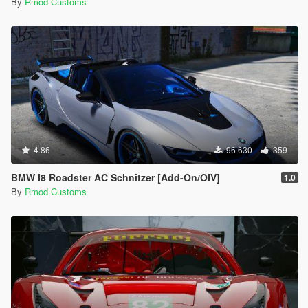
By
Rmod Customs
4.86
96 630
359
BMW I8 Roadster AC Schnitzer [Add-On/OIV]
1.0
By
Rmod Customs