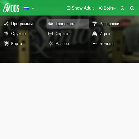
Show Adult
Войти
Программы
Транспорт
Раскраски
Оружие
Скрипты
Игрок
Карта
Разное
Больше