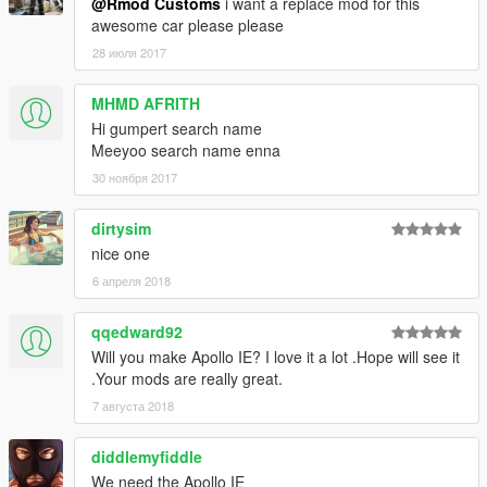
@Rmod Customs
i want a replace mod for this
awesome car please please
28 июля 2017
MHMD AFRITH
Hi gumpert search name
Meeyoo search name enna
30 ноября 2017
dirtysim
nice one
6 апреля 2018
qqedward92
Will you make Apollo IE? I love it a lot .Hope will see it
.Your mods are really great.
7 августа 2018
diddlemyfiddle
We need the Apollo IE