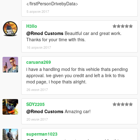
≡≡≡≡≡≡≡≡≡≡≡≡≡≡≡≡≡≡≡≡≡≡≡≡≡≡≡≡≡≡≡≡≡≡≡≡≡≡≡≡≡
</firstPersonDrivebyData>
5 апреля 2017
H3llo
@Rmod Customs
Beauitful car and great work.
Thanks for your time with this.
16 апреля 2017
caruana269
i have a handling mod for this vehicle thats pending
approval. ive given you credit and left a link to this
mod page, i hope thats alright.
26 июня 2017
SDY2205
@Rmod Customs
Amazing car!
20 июля 2017
superman1023