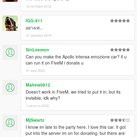
12 октября 2018
IGG-911
อย่างเท่...
31 декабря 2019
SinLeemon
Can you make the Apollo intensa emozione car? if u
can run it on FiveM i donate u
31 мая 2020
Maltew0812
Doesn't work in FiveM, we tried to put it in, but its
invisible, idk why?
1 августа 2020
MjSwartz
I know im late to the party here. I love this car. It got
put into the server im on for donating, but there are