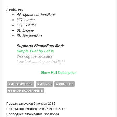
Features:
All regular car functions
HQ Interior
HQ Exterior
3D Engine
3D Suspension
Supports SimpleFuel Mod:
Simple Fuel by LeFix
Working fuel indicator
Low fuel warning control light
Show Full Description
Tuning Parts
1 Exhaust
АВТОМОБИЛИ
ADD-ON
GUMPERT
1 Spoiler
1 sidewings
РЕКОМЕНДОВАННЫЕ
5 Livries
US Plate [Extra_1]
9 ноября 2015
Первая загрузка:
24 июня 2017
Последнее обновление:
Primary Color:
Body
час назад
Последнее скачивание: