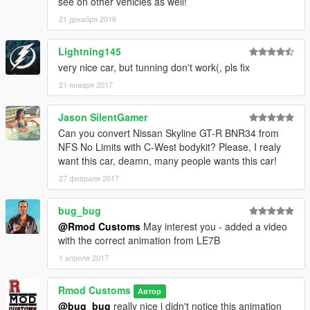
see on other vehicles as well!
≡≡≡≡≡≡≡≡≡≡≡≡≡≡≡≡≡≡≡≡≡≡≡≡≡≡≡≡≡≡≡≡≡≡≡≡≡≡≡≡≡
21 декабря 2016
Changelog V1.5:
≡≡≡≡≡≡≡≡≡≡≡≡≡≡≡≡≡≡≡≡≡≡≡≡≡≡≡≡≡≡≡≡≡≡≡≡≡≡≡≡≡
Lightning145
Added US Plate [Extra_1]
very nice car, but tunning don't work(, pls fix
Added Liverie Template
Rims now colorable
21 января 2017
fixed minor bugs
Jason SilentGamer
≡≡≡≡≡≡≡≡≡≡≡≡≡≡≡≡≡≡≡≡≡≡≡≡≡≡≡≡≡≡≡≡≡≡≡≡≡≡≡≡≡
Can you convert Nissan Skyline GT-R BNR34 from
Changelog V1.4:
NFS No Limits with C-West bodykit? Please, I realy
≡≡≡≡≡≡≡≡≡≡≡≡≡≡≡≡≡≡≡≡≡≡≡≡≡≡≡≡≡≡≡≡≡≡≡≡≡≡≡≡≡
want this car, deamn, many people wants this car!
Added watter/Temp Indicators
27 февраля 2017
Added Oil Pressure Indicators
Reworked Dash Textures
bug_bug
Added Dash Glow
@Rmod Customs
May interest you - added a video
added Fuel Indicators in front view
with the correct animation from LE7B
Adjusted Dash Controll Lights
Added Original Car Name
1 апреля 2017
Removed Engine Hood for better view
Added Option to spawn car in Traffic
Rmod Customs
Автор
@bug_bug
really nice i didn't notice this animation