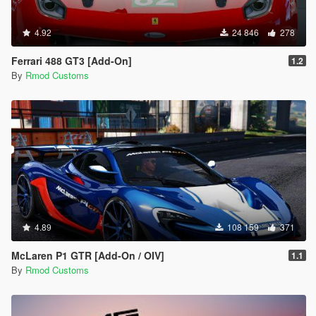
4.92
24 846
278
Ferrari 488 GT3 [Add-On]
1.2
By
Rmod Customs
4.89
108 159
371
McLaren P1 GTR [Add-On / OIV]
1.1
By
Rmod Customs