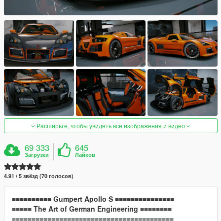
Расширьте, чтобы увидеть все изображения и видео
69 333
645
Загрузки
Лайков
4.91 / 5 звёзд (70 голосов)
≡≡≡≡≡≡≡≡≡≡
Gumpert Apollo S
≡≡≡≡≡≡≡≡≡≡≡≡≡≡≡
≡≡≡≡≡
The Art of German Engineering
≡≡≡≡≡≡≡≡
≡≡≡≡≡≡≡≡≡≡≡≡≡≡≡≡≡≡≡≡≡≡≡≡≡≡≡≡≡≡≡≡≡≡≡≡≡≡≡≡≡