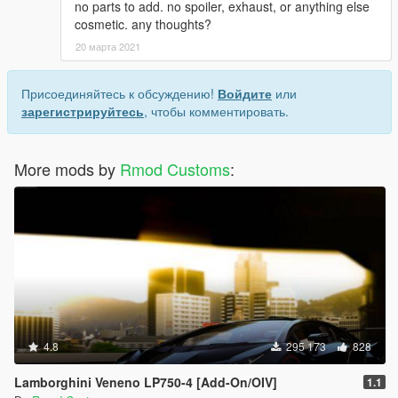
no parts to add. no spoiler, exhaust, or anything else
cosmetic. any thoughts?
20 марта 2021
Присоединяйтесь к обсуждению!
Войдите
или
зарегистрируйтесь
, чтобы комментировать.
More mods by
Rmod Customs
:
4.8
295 173
828
Lamborghini Veneno LP750-4 [Add-On/OIV]
1.1