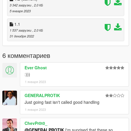
3 342 загрузки
, 2,0 КБ
5 января 2023
1.1
1 537 загрузки
, 2,0 КБ
31 декабря 2022
6 комментариев
Ever Ghost
:)))
1 января 2023
GENERALPROTIK
Just going fast isn't called good handling
1 января 2023
ChevPr0t0_
@GENERALPROTIK
I'm suprised that these so