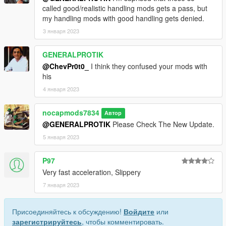
called good/realistic handling mods gets a pass, but
my handling mods with good handling gets denied.
3 января 2023
GENERALPROTIK
@ChevPr0t0_
I think they confused your mods with
his
4 января 2023
nocapmods7834
Автор
@GENERALPROTIK
Please Check The New Update.
5 января 2023
P97
Very fast acceleration, Slippery
7 января 2023
Присоединяйтесь к обсуждению!
Войдите
или
зарегистрируйтесь
, чтобы комментировать.