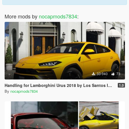
More mods by
nocapmods7834
:
33 040
73
Handling for Lamborghini Urus 2018 by Los Santos Imports
1.0
By
nocapmods7834