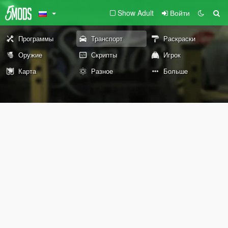
Show Adult
Войти
Программы
Транспорт
Раскраски
Оружие
Скрипты
Игрок
Карта
Разное
Больше