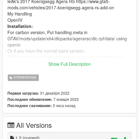
leAk's 2017 Koenigsegg Agera RS https://www.gta5-
mods.com/vehicles/2017-koenigsegg-agera-rs-add-on
My Handling
OpenIV
Installation:
For carbon version, Put handling.meta in
GTAV/mods/update/x64/dlcpacks/agerarsc/dlc.rpf/data/ using
openiv
Or if you have the normal paint version:
GTAV/mods/update/x64/dlcpacks/agerars/dlc.rpf/data/ (also
use OpenIV)
Show Full Description
Open GTA V and use a Spawner to spawn the car. (Agerars)
Please don't re-upload. Thanks!
УПРАВЛЕНИЕ
Changelog:
1.2: Increased Speed and Increased Grip
31 декабря 2022
Первая загрузка:
7 января 2023
Последнее обновление:
3 часа назад
Последнее скачивание:
All Versions
1.2
(current)