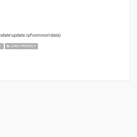
s\update\update.rpf\common\data)
Е
LORE FRIENDLY