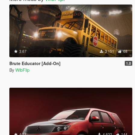
3.67
3 151
68
Brute Educator [Add-On]
1.0
By
WibFlip
4.71
4 632
144