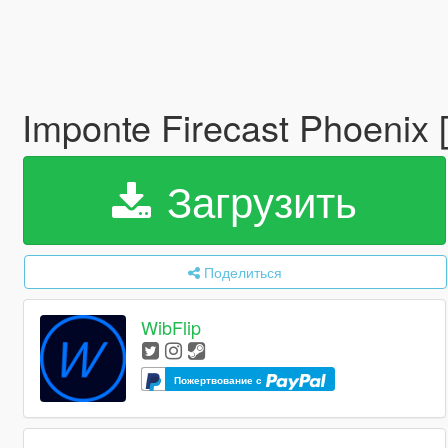
Imponte Firecast Phoenix
Загрузить
Поделиться
WibFlip
Пожертвование с