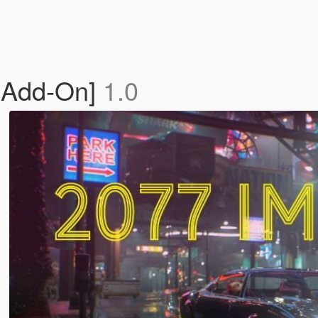
 [Add-On]
1.0