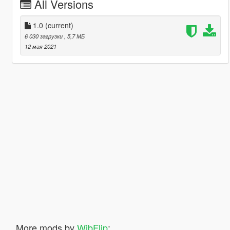
All Versions
1.0
(current)
6 030 загрузки
, 5,7 МБ
12 мая 2021
More mods by
WibFlip
: