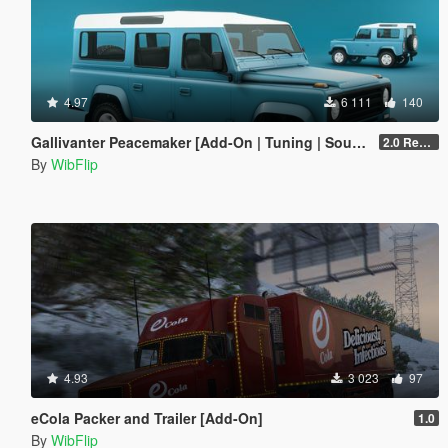
4.97
6 111
140
Gallivanter Peacemaker [Add-On | Tuning | Sounds]
2.0 Remake
By
WibFlip
4.93
3 023
97
eCola Packer and Trailer [Add-On]
1.0
By
WibFlip