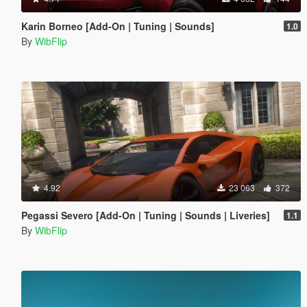
Karin Borneo [Add-On | Tuning | Sounds]
1.0
By
WibFlip
4.92
23 063
372
Pegassi Severo [Add-On | Tuning | Sounds | Liveries]
1.1
By
WibFlip