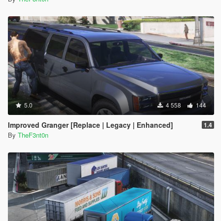
5.0
4 558
144
Improved Granger [Replace | Legacy | Enhanced]
1.4
By
TheF3nt0n