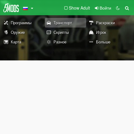
Show Adult
Войти
Программы
Транспорт
Раскраски
Оружие
Скрипты
Игрок
Карта
Разное
Больше