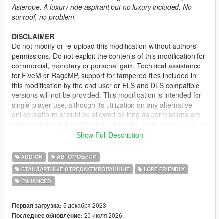
Asterope. A luxury ride aspirant but no luxury included. No
sunroof, no problem.
DISCLAIMER
Do not modify or re-upload this modification without authors'
permissions. Do not exploit the contents of this modification for
commercial, monetary or personal gain. Technical assistance
for FiveM or RageMP, support for tampered files included in
this modification by the end user or ELS and DLS compatible
versions will not be provided. This modification is intended for
single-player use, although its utilization on any alternative
online platform should be allowed as long as permissions are
requested and full credits given. A FiveM-ready version may be
provided and made available on Tebex for some modifications.
Show Full Description
DESCRIPTION
ADD-ON
АВТОМОБИЛИ
This is a standard version of the Asterope with several
СТАНДАРТНЫЕ ОТРЕДАКТИРОВАННЫЕ
LORE FRIENDLY
changes:
ENHANCED
• Sunroof removed
• Metallic door trims removed
5 декабря 2023
Первая загрузка:
• Side skirts removed
20 июля 2026
Последнее обновление: