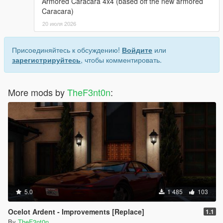
Armored Caracara 4x4 (based off the new armored
Caracara)
20 июля 2026
Присоединяйтесь к обсуждению!
Войдите
или
зарегистрируйтесь
, чтобы комментировать.
More mods by
TheF3nt0n
:
5.0
1 485
103
Ocelot Ardent - Improvements [Replace]
1.1
By
TheF3nt0n