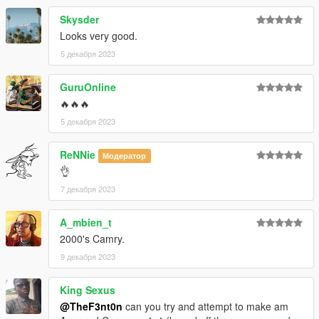
Skysder
Looks very good.
5 декабря 2023
GuruOnline
🔥🔥🔥
5 декабря 2023
ReNNie
Модератор
👌
7 декабря 2023
A_mbien_t
2000's Camry.
9 декабря 2023
King Sexus
@TheF3nt0n
can you try and attempt to make am