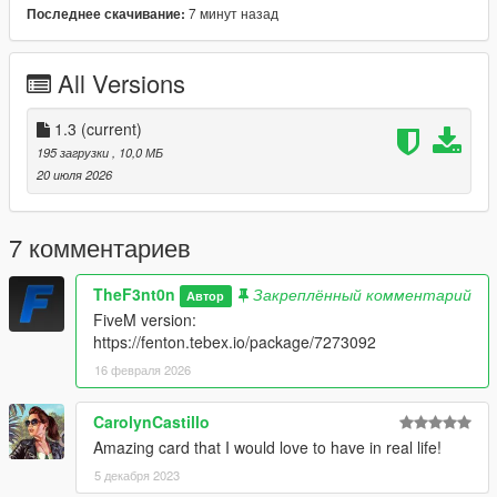
• Bumper's fog lights removed
7 минут назад
Последнее скачивание:
• Painted door handles
• New rims
• Single exhaust
All Versions
MODEL NAME
1.3
(current)
•
asteropestock
195 загрузки
, 10,0 МБ
20 июля 2026
CREDITS
•
Rockstar Games
– Original model
•
TheF3nt0n
– Model edits
7 комментариев
•
Austen64
– Improved vanilla Asterope
•
WibFlip
– New rims
TheF3nt0n
Закреплённый комментарий
•
Eddlm
– Handling
Автор
•
Sealyx
– Screenshots
FiveM version:
https://fenton.tebex.io/package/7273092
CHANGELOG
16 февраля 2026
•
1.0
– Initial release
•
1.1
– Changed the brake caliper texture and changed the
CarolynCastillo
installation method using the OpenIV Package Installer
Amazing card that I would love to have in real life!
•
1.2
– Added Enhanced version
•
1.3
– Fixed an issue with the Legacy OIV regarding
5 декабря 2023
popgroups edits