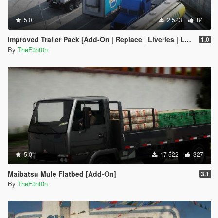
5.0
2 523
84
Improved Trailer Pack [Add-On | Replace | Liveries | Legacy]
1.0
By
TheF3nt0n
5.0
17 522
327
Maibatsu Mule Flatbed [Add-On]
3.1
By
TheF3nt0n