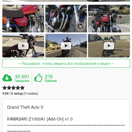
Расширьте, чтобы увидеть все изображения и видео
30 691
276
Закрузка
Лайков
4.84 / 5 звёзд (1 голос)
Grand Theft Auto V
KAWASAKI Z1000A1 [Add-On] v1.0
==================================================
==========