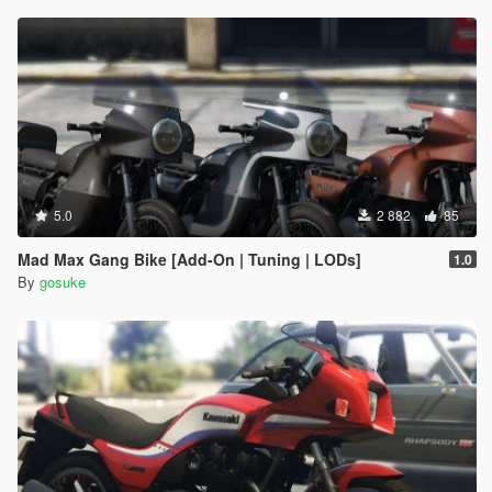
5.0
2 882
85
Mad Max Gang Bike [Add-On | Tuning | LODs]
1.0
By
gosuke