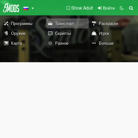
Show Adult
Войти
Программы
Транспорт
Раскраски
Оружие
Скрипты
Игрок
Карта
Разное
Больше