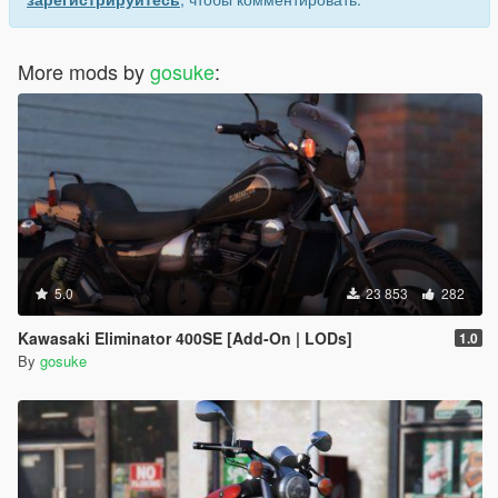
More mods by
gosuke
:
5.0
23 853
282
Kawasaki Eliminator 400SE [Add-On | LODs]
1.0
By
gosuke