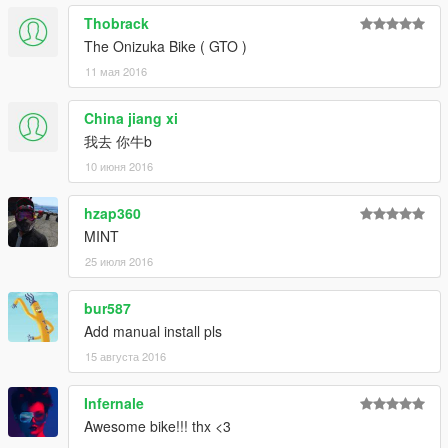
-----------------------
Thobrack
1) Extract "dlclist.xml" with OpenIV from
The Onizuka Bike ( GTO )
update\update.rpf\common\data
11 мая 2016
2) Delete this line "dlcpacks:\gosuke3mods\" to "dlclist.xml"
3) Save, and replace the old one at
China jiang xi
update\update.rpf\common\data
我去 你牛b
4) Extract "extratitleupdatedata.meta" with OpenIV from
10 июня 2016
update\update.rpf\common\data
5) Delete these lines
hzap360
MINT
dlc_gosuke3mods:/
update:/dlc_patch/gosuke3mods/
25 июля 2016
6) Save, and replace the old one at
bur587
update\update.rpf\common\data
Add manual install pls
15 августа 2016
7) Double click on "uninstall_z1000a1.oiv" and follow the on-
screen instructions.
Infernale
or Delete manually "gosuke3mods\" from update\x64\ and
Awesome bike!!! thx <3
update\update.rpf\dlc_patch\