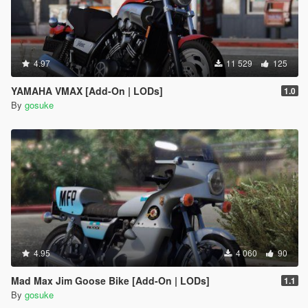
4.97
11 529
125
YAMAHA VMAX [Add-On | LODs]
1.0
By
gosuke
4.95
4 060
90
Mad Max Jim Goose Bike [Add-On | LODs]
1.1
By
gosuke