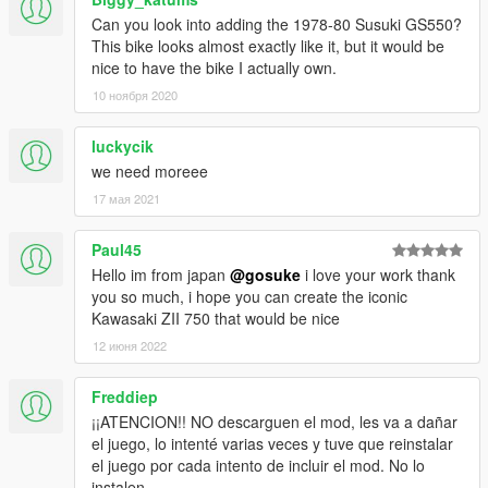
Can you look into adding the 1978-80 Susuki GS550?
This bike looks almost exactly like it, but it would be
nice to have the bike I actually own.
10 ноября 2020
luckycik
we need moreee
17 мая 2021
Paul45
Hello im from japan
@gosuke
i love your work thank
you so much, i hope you can create the iconic
Kawasaki ZII 750 that would be nice
12 июня 2022
Freddiep
¡¡ATENCION!! NO descarguen el mod, les va a dañar
el juego, lo intenté varias veces y tuve que reinstalar
el juego por cada intento de incluir el mod. No lo
instalen