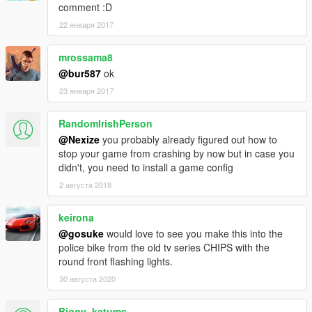
comment :D
22 января 2017
mrossama8
@bur587
ok
23 января 2017
RandomIrishPerson
@Nexize
you probably already figured out how to
stop your game from crashing by now but in case you
didn't, you need to install a game config
2 августа 2018
keirona
@gosuke
would love to see you make this into the
police bike from the old tv series CHIPS with the
round front flashing lights.
30 августа 2020
Biggy_katums