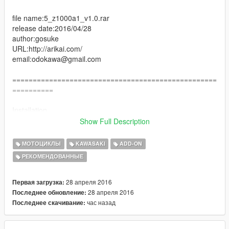
file name:5_z1000a1_v1.0.rar
release date:2016/04/28
author:gosuke
URL:http://arikai.com/
email:odokawa@gmail.com
==================================================
==========
Installation
-----------------------
Show Full Description
Double click on "z1000a1.oiv" and follow the on-screen
instructions.
МОТОЦИКЛЫ
KAWASAKI
ADD-ON
If you cannot open .oiv archive, right click on it, go to "Open
РЕКОМЕНДОВАННЫЕ
with..." and select OpenIV program.
or
28 апреля 2016
Первая загрузка:
28 апреля 2016
Последнее обновление:
Go to menu Tools > Package Installer in OpenIV, open
час назад
Последнее скачивание:
"z1000a1.oiv" and follow the on-screen instructions.