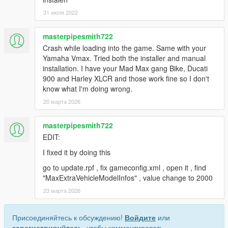
31 июля 2022
masterpipesmith722
Crash while loading into the game. Same with your
Yamaha Vmax. Tried both the installer and manual
installation. I have your Mad Max gang Bike, Ducati
900 and Harley XLCR and those work fine so I don't
know what I'm doing wrong.
20 марта 2026
masterpipesmith722
EDIT:
I fixed it by doing this
go to update.rpf , fix gameconfig.xml , open it , find
"MaxExtraVehicleModelInfos" , value change to 2000
23 марта 2026
Присоединяйтесь к обсуждению!
Войдите
или
зарегистрируйтесь
, чтобы комментировать.