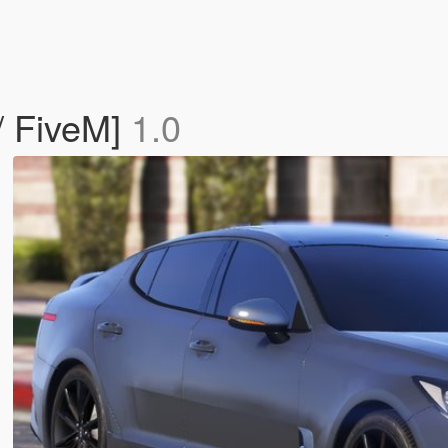
/ FiveM]
1.0