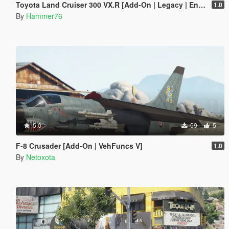
Toyota Land Cruiser 300 VX.R [Add-On | Legacy | Enhanced]
1.0
By
Hammer76
5.0
59
5
F-8 Crusader [Add-On | VehFuncs V]
1.0
By
Netoxota