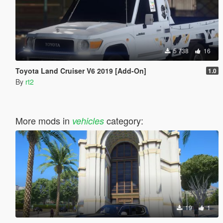
5 738
16
Toyota Land Cruiser V6 2019 [Add-On]
1.0
By
rt2
More mods in
category:
vehicles
19
1