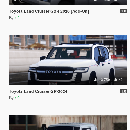
Toyota Land Cruiser GXR 2020 [Add-On]
1.0
By
rt2
13 750
40
Toyota Land Cruiser GR-2024
1.0
By
rt2