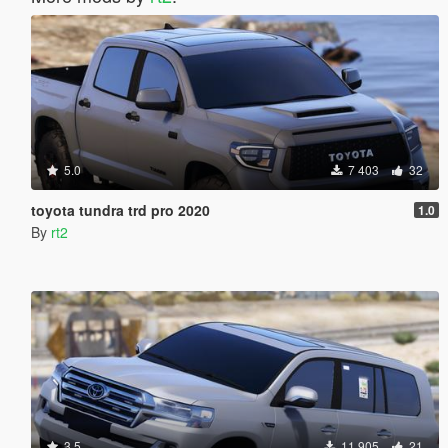
5.0
7 403
32
toyota tundra trd pro 2020
1.0
By
rt2
3.5
11 905
21