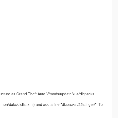
 structure as Grand Theft Auto V/mods/update/x64/dlcpacks.
on/data/dlclist.xml) and add a line "dlcpacks:/22stinger/". To