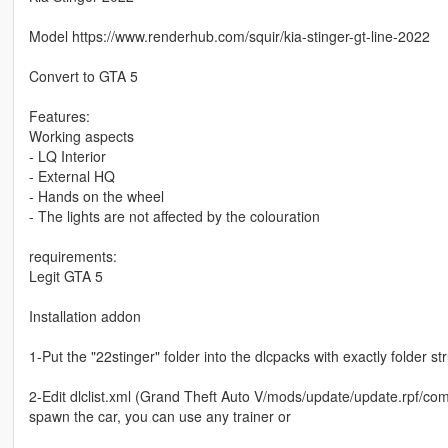
Model https://www.renderhub.com/squir/kia-stinger-gt-line-2022
Convert to GTA 5
Features:
Working aspects
- LQ Interior
- External HQ
- Hands on the wheel
- The lights are not affected by the colouration
requirements:
Legit GTA 5
Installation addon
1-Put the "22stinger" folder into the dlcpacks with exactly folder
2-Edit dlclist.xml (Grand Theft Auto V/mods/update/update.rpf/comm
spawn the car, you can use any trainer or