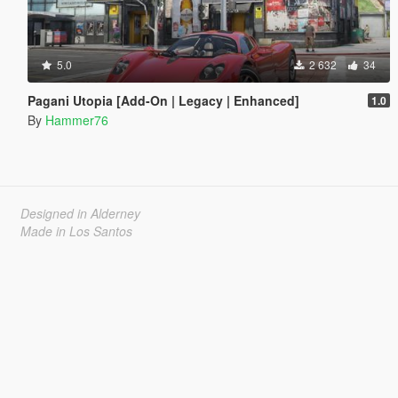
5.0
2 632
34
Pagani Utopia [Add-On | Legacy | Enhanced]
1.0
By
Hammer76
Designed in Alderney
Made in Los Santos