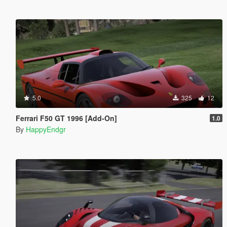
5.0
325
12
Ferrari F50 GT 1996 [Add-On]
1.0
By
HappyEndgr