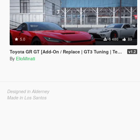
5.0
6 486
89
Toyota GR GT [Add-On / Replace | GT3 Tuning | Template | LODS]
v1.2
By
ElioMinati
Designed in Alderney
Made in Los Santos