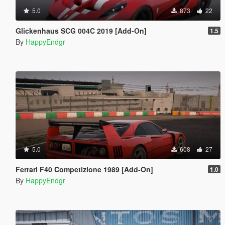
5.0
873
22
Glickenhaus SCG 004C 2019 [Add-On]
1.5
By
HappyEndgr
5.0
608
27
Ferrari F40 Competizione 1989 [Add-On]
1.0
By
HappyEndgr