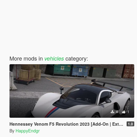
More mods in
category:
vehicles
4
1
Hennessey Venom F5 Revolution 2023 [Add-On | Extras]
1.0
By
HappyEndgr