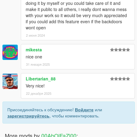
doing it by myself or you could take care of it and
make it public to all others, i really dont wanna mess
with your work so it would be very much appreciated
if you could add this feature even if the backdoors
wont open
2 июня 2024
mikesta
nice one
31 января 2025
Libertarian_88
Very nice!
22 декабря 2025
Присоединяйтесь к обсуждению!
Войдите
или
зарегистрируйтесь
, чтобы комментировать.
More mods by
00AbOlFaZl00
: