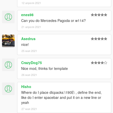
12 апреля 2021
enes98
Can you do Mercedes Pagoda or w114?
21 апреля 2021
Asedrus
nice!
25 мая 2021
CrazyDog75
Nice mod, thinks for template
26 мая 2021
Hisho
Where do I place dlcpacks:\190E\ , define the end,
like do I enter spacebar and put it on a new line or
yeah
27 мая 2021