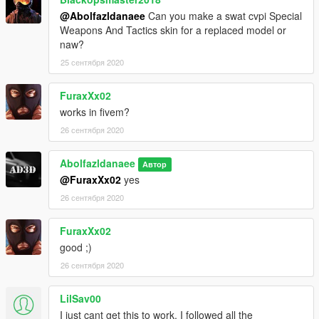
- How to install -
@Abolfazldanaee
Can you make a swat cvpi Special
1.- Go to "/update/x64/dlcpacks/", create a new folder called
Weapons And Tactics skin for a replaced model or
"190E" and put inside the "dlc.rpf" file.
naw?
25 сентября 2020
2.- Export "dlclist.xml" from "/update/update.rpf/common/data/"
path to your desktop with OpenIV. Open the file with a text
FuraxXx02
editor and add the following line to the end:
works in fivem?
dlcpacks:\190E\
26 сентября 2020
3.- Import the file again to the path above with OpenIV.
Abolfazldanaee
Автор
@FuraxXx02
yes
4.- Done, use a Trainer to spawn the cars with "190E" name,
and enjoy!
26 сентября 2020
FuraxXx02
good ;)
26 сентября 2020
LilSav00
I just cant get this to work, I followed all the