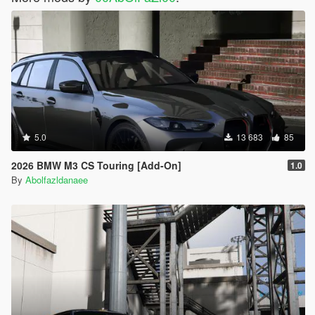
5.0
13 683
85
2026 BMW M3 CS Touring [Add-On]
1.0
By
Abolfazldanaee