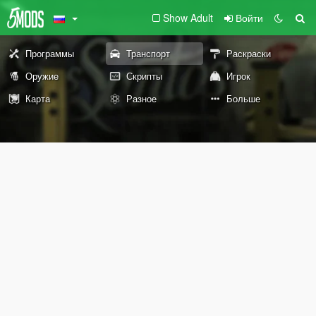
Show Adult
Войти
Программы
Транспорт
Раскраски
Оружие
Скрипты
Игрок
Карта
Разное
Больше