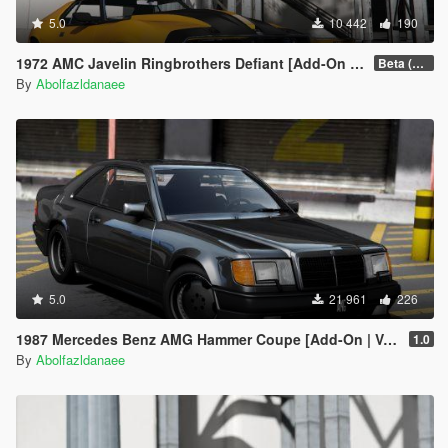
5.0
10 442
190
1972 AMC Javelin Ringbrothers Defiant [Add-On | Extras]
Beta (3.0)
By
Abolfazldanaee
5.0
21 961
226
1987 Mercedes Benz AMG Hammer Coupe [Add-On | VehFuncs V | Template]
1.0
By
Abolfazldanaee