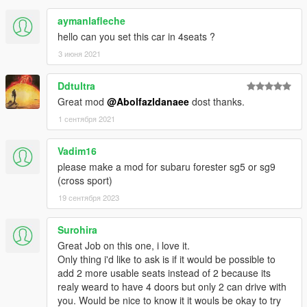
aymanlafleche
hello can you set this car in 4seats ?
3 июня 2021
Ddtultra
Great mod
@Abolfazldanaee
dost thanks.
1 сентября 2021
Vadim16
please make a mod for subaru forester sg5 or sg9
(cross sport)
19 сентября 2023
Surohira
Great Job on this one, i love it.
Only thing i'd like to ask is if it would be possible to
add 2 more usable seats instead of 2 because its
realy weard to have 4 doors but only 2 can drive with
you. Would be nice to know it it wouls be okay to try