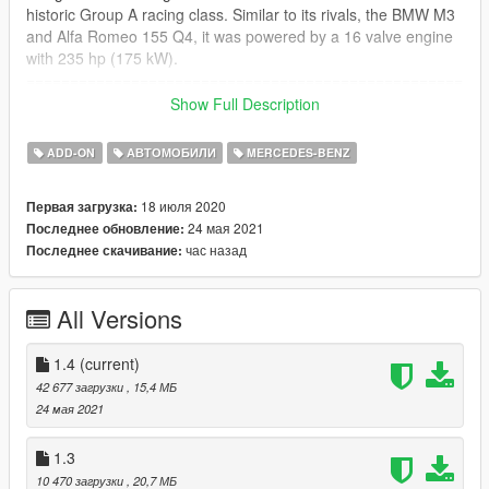
historic Group A racing class. Similar to its rivals, the BMW M3
and Alfa Romeo 155 Q4, it was powered by a 16 valve engine
with 235 hp (175 kW).
==================================================
==============
Show Full Description
[1.1] update changelog
-fix hands in steeringwheel
ADD-ON
АВТОМОБИЛИ
MERCEDES-BENZ
-added [3] livery
==================================================
18 июля 2020
Первая загрузка:
==============
24 мая 2021
Последнее обновление:
[1.2] update changelog
час назад
Последнее скачивание:
-new lights
-new dirtmap for tire
-new handling by Eddlm (Thanks)
All Versions
==================================================
==============
[1.3] update changelog
1.4
(current)
-better headlight texture
42 677 загрузки
, 15,4 МБ
-new dirtmap for tires and body
24 мая 2021
--------------------------------------------------------------------------------
-------------------------------
1.3
-improved lights
10 470 загрузки
, 20,7 МБ