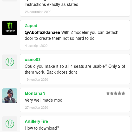
instructions exactly as stated.
26 сентября 2020
Zaped
@Abolfazldanaee
With Zmodeler you can detach
door to create them not so hard to do
4 октября 2020
osmo03
Could you make it so all 4 seats are usable? Only 2 of
them work. Back doors dont
19 ноября 2020
MontanaN
Very well made mod.
27 ноября 2020
ArtilleryFire
How to download?