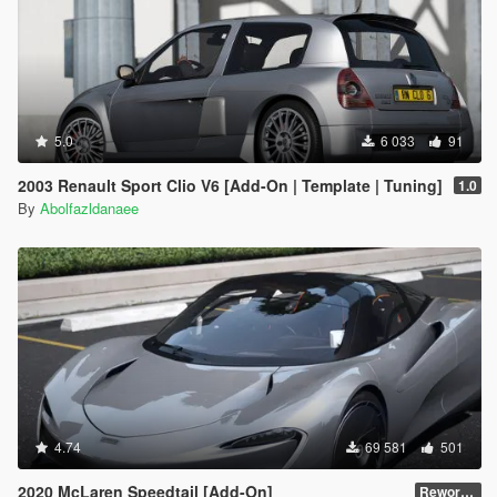
5.0
6 033
91
2003 Renault Sport Clio V6 [Add-On | Template | Tuning]
1.0
By
Abolfazldanaee
4.74
69 581
501
2020 McLaren Speedtail [Add-On]
Reworked 1.0