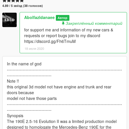
4.89 / 5 звёзд (38 голосов)
Abolfazldanaee
Автор
Закреплённый комментарий
for support me and information of my new cars &
requests or report bugs join to my discord
https://discord.gg/Fh6TmuM
18 июля 2020
In the name of god
--------------------------------------------------------------------------------
-------------------------------
Note !!
this original 3d model not have engine and trunk and rear
doors because
model not have those parts
--------------------------------------------------------------------------------
-------------------------------
Synopsis
The 190E 2.5-16 Evolution II was a limited production model
designed to homologate the Mercedes-Benz 190E for the