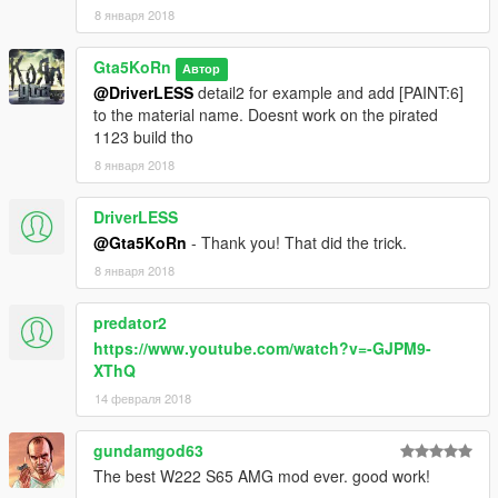
8 января 2018
Gta5KoRn
Автор
@DriverLESS
detail2 for example and add [PAINT:6]
to the material name. Doesnt work on the pirated
1123 build tho
8 января 2018
DriverLESS
@Gta5KoRn
- Thank you! That did the trick.
8 января 2018
predator2
https://www.youtube.com/watch?v=-GJPM9-
XThQ
14 февраля 2018
gundamgod63
The best W222 S65 AMG mod ever. good work!