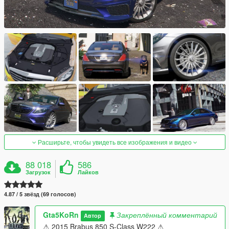
Расширьте, чтобы увидеть все изображения и видео
88 018
586
Загрузок
Лайков
4.87 / 5 звёзд (69 голосов)
Gta5KoRn
Закреплённый комментарий
Автор
⚠ 2015 Brabus 850 S-Class W222 ⚠