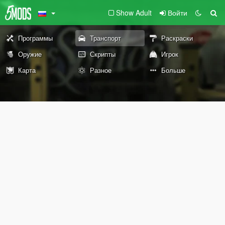
Show Adult
Войти
Программы
Транспорт
Раскраски
Оружие
Скрипты
Игрок
Карта
Разное
Больше