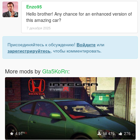
Enzo95
Hello brother! Any chance for an enhanced version of
this amazing car?
7 декабря 2025
Присоединяйтесь к обсуждению!
Войдите
или
зарегистрируйтесь
, чтобы комментировать.
More mods by
Gta5KoRn
:
4.91
18 475
276