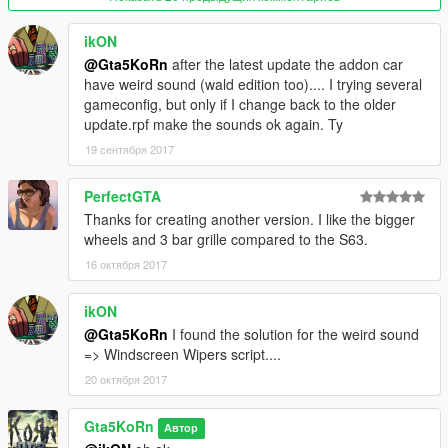
● Paint 4: Hubs (only via trainer)
● Paint 6: Interior (only via trainer in benny mod shop)
ikON
● Paint 7: Ambient light (only via trainer in benny mod shop)
@Gta5KoRn
after the latest update the addon car
- Working steeringwheel
have weird sound (wald edition too).... I trying several
- Working dials (different on replace and add-on version)
gameconfig, but only if I change back to the older
- GTA 5 license plates (Front plate as extra)
update.rpf make the sounds ok again. Ty
- Breakable windows (with dirt and cracks on it)
- Full body dirt
19 сентября 2017
- Burn area
- Working lights
PerfectGTA
- Bullet impact
Thanks for creating another version. I like the bigger
- Hands on steeringwheel
wheels and 3 bar grille compared to the S63.
- Correct car proportions
16 октября 2017
- HQ Panorama mirror reflections
- Correct door handle & opening
- Correct window tint (no tint on lights & windscreen)
ikON
- Correct seat positions for 4 peds
@Gta5KoRn
I found the solution for the weird sound
- Correct exhaust smoke position
=> Windscreen Wipers script....
- Correct neon lights position
20 октября 2017
- Correct platelight position
---------------------------------------
Gta5KoRn
Автор
Installation: