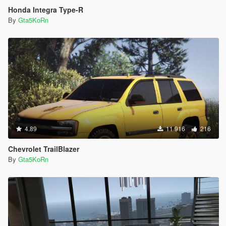
Honda Integra Type-R
By
Gta5KoRn
4.89
11 916
216
Chevrolet TrailBlazer
By
Gta5KoRn