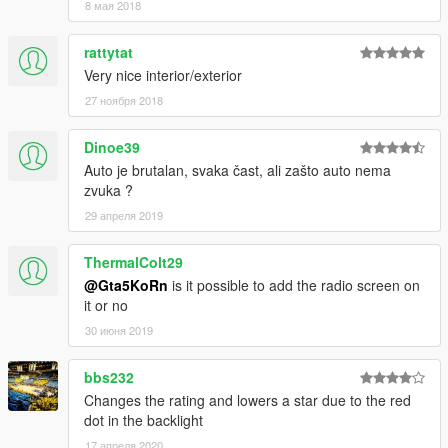
8 мая 2018
rattytat
Very nice interior/exterior
27 ноября 2018
Dinoe39
Auto je brutalan, svaka čast, ali zašto auto nema
zvuka ?
29 апреля 2019
ThermalColt29
@Gta5KoRn
is it possible to add the radio screen on
it or no
30 июня 2019
bbs232
Changes the rating and lowers a star due to the red
dot in the backlight
17 апреля 2020