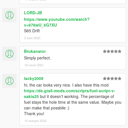
LORD-JB
https://www.youtube.com/watch?
v=676wU_6G7XU
S65 Drift
2 мая 2020
Brukanator
Simply perfect.
18 июля 2021
lacky2009
hi, the car looks very nice. I also have this mod
https://de.gta5-mods.com/scripts/fuel-script-v-
sakis25
but it doesn't working. The percentage of
fuel stays the hole time at the same value. Maybe you
can make that possbile :)
Thank you!
10 января 2022