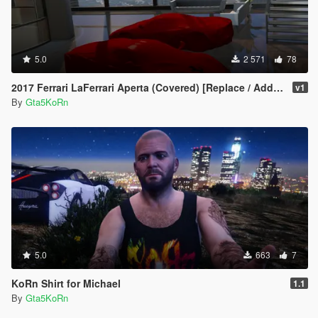
5.0
2 571
78
2017 Ferrari LaFerrari Aperta (Covered) [Replace / Add-on Prop]
v1
By
Gta5KoRn
5.0
663
7
KoRn Shirt for Michael
1.1
By
Gta5KoRn