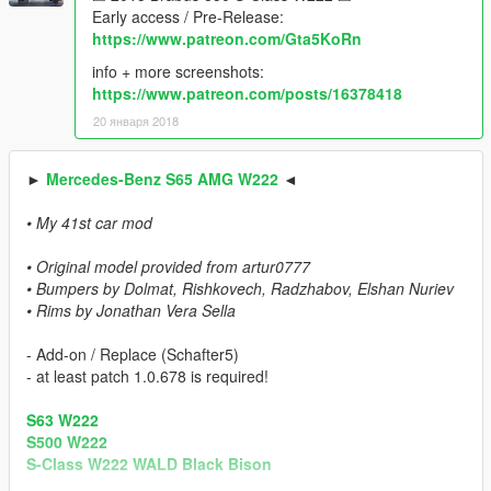
Early access / Pre-Release:
https://www.patreon.com/Gta5KoRn
info + more screenshots:
https://www.patreon.com/posts/16378418
20 января 2018
►
Mercedes-Benz S65 AMG W222
◄
• My 41st car mod
• Original model provided from artur0777
• Bumpers by Dolmat, Rishkovech, Radzhabov, Elshan Nuriev
• Rims by Jonathan Vera Sella
- Add-on / Replace (Schafter5)
- at least patch 1.0.678 is required!
S63 W222
S500 W222
S-Class W222 WALD Black Bison