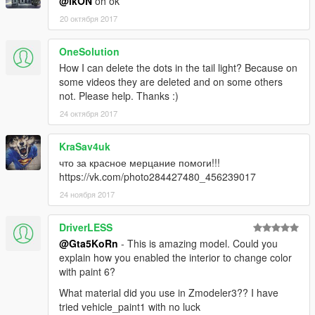
@ikON
oh ok
- Read the README file inside the archive
20 октября 2017
► Subscribe to my YouTube and other pages:
OneSolution
facebook.com/GTA5KoRn
How I can delete the dots in the tail light? Because on
youtube.com/GTA5KoRn
some videos they are deleted and on some others
instagram.com/gta5korn
not. Please help. Thanks :)
vk.com/gta5korn
24 октября 2017
► Join the KoRn Crew in GTA Online:
http://socialclub.rockstargames.com/crew/korn_team
KraSav4uk
что за красное мерцание помоги!!!
https://vk.com/photo284427480_456239017
24 ноября 2017
DriverLESS
@Gta5KoRn
- This is amazing model. Could you
explain how you enabled the interior to change color
with paint 6?
What material did you use in Zmodeler3?? I have
tried vehicle_paint1 with no luck