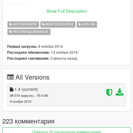
Features:
Show Full Description
Version 1.4
- Improved engine bay
АВТОМОБИЛИ
MERCEDES-BENZ
ADD-ON
- New S65 style engine block
РЕКОМЕНДОВАННЫЕ
- New stock wheels
Version 1.1
9 ноября 2016
Первая загрузка:
- Correct S65 style radiator
13 ноября 2016
Последнее обновление:
3 минуты назад
Последнее скачивание:
Version 1.0
- HQ Exterior / Interior
All Versions
- 3D Engine
- Door sills / hinges
- Badges / engine-interior-window stickers
1.4
(current)
- Vibrating engine
88 018 загрузки
, 78,4 МБ
-
Windscreen wipers script support
9 ноября 2016
- Interior ambient light (you can turn it on & off with headlights)
- 3 extras: front license plate, spoiler, money case in the trunk
- 5 Paint options:
223 комментария
● Paint 1: body
● Paint 2: roof
Показать 20 предыдущих комментариев