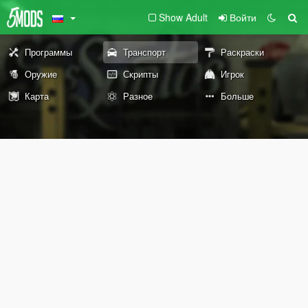
Show Adult
Войти
Программы
Транспорт
Раскраски
Оружие
Скрипты
Игрок
Карта
Разное
Больше