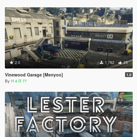
2.0
1 782
25
Vinewood Garage [Menyoo]
1.0
By
H 4 R 77