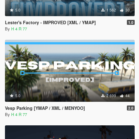
5.0
1 562
30
Lester's Factory - IMPROVED [XML / YMAP]
1.0
By
H 4 R 77
5.0
2 699
44
Vesp Parking [YMAP / XML / MENYOO]
2.0
By
H 4 R 77