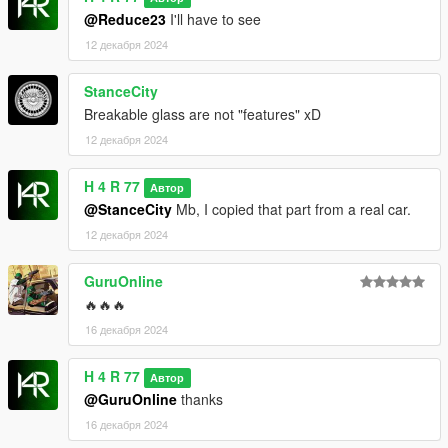
@Reduce23
I'll have to see
12 декабря 2024
StanceCity
Breakable glass are not "features" xD
12 декабря 2024
H 4 R 77
Автор
@StanceCity
Mb, I copied that part from a real car.
12 декабря 2024
GuruOnline
🔥🔥🔥
16 декабря 2024
H 4 R 77
Автор
@GuruOnline
thanks
16 декабря 2024