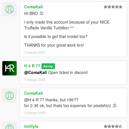
ComaKali
HI BRO :D
i only made this account because of your NICE
Truffade Vanilla Turbillon ^^
is it possible to get that model too?
THANKS for your great work bro!
2 января 2025
H 4 R 77
Автор
@ComaKali
Open ticket in discord
5 января 2025
ComaKali
@H 4 R 77 thanks, but 19€??
for 2-3€ ok, but thats too expensiv for pixelshizz ;D
5 января 2025
imViyla