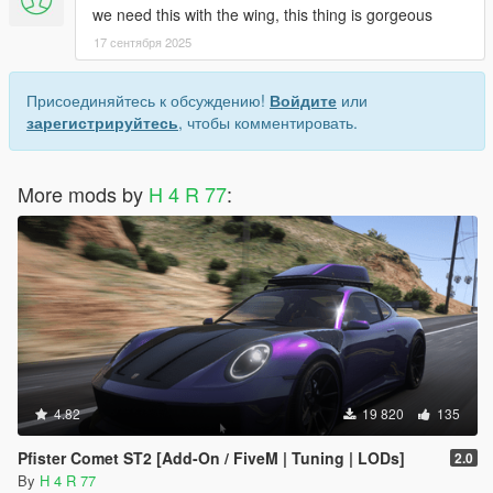
we need this with the wing, this thing is gorgeous
17 сентября 2025
Присоединяйтесь к обсуждению!
Войдите
или
зарегистрируйтесь
, чтобы комментировать.
More mods by
H 4 R 77
:
4.82
19 820
135
Pfister Comet ST2 [Add-On / FiveM | Tuning | LODs]
2.0
By
H 4 R 77