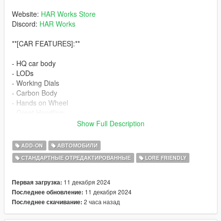
Website:
HAR Works Store
Discord:
HAR Works
**[CAR FEATURES]:**
- HQ car body
- LODs
- Working Dials
- Carbon Body
- Hands on Wheel
- Great Handling
- Working steering wheel
Show Full Description
[PAINT]:
ADD-ON
АВТОМОБИЛИ
СТАНДАРТНЫЕ ОТРЕДАКТИРОВАННЫЕ
LORE FRIENDLY
-Paint 1 - Primary color (Use metallic for better looks)
-Paint 2 - Accents and Stripes
-Paint 6 - Interior color
11 декабря 2024
Первая загрузка:
11 декабря 2024
Последнее обновление:
[INSTALLATION]:
2 часа назад
Последнее скачивание:
(ADDON)