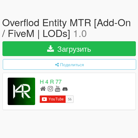
Overflod Entity MTR [Add-On
/ FiveM | LODs]
1.0
Загрузить
Поделиться
H 4 R 77