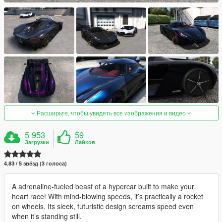
Расширьте, чтобы увидеть все изображения и видео
5 953
59
Загрузки
Лайков
4.83 / 5 звёзд (3 голоса)
A adrenaline-fueled beast of a hypercar built to make your
heart race! With mind-blowing speeds, it’s practically a rocket
on wheels. Its sleek, futuristic design screams speed even
when it’s standing still.