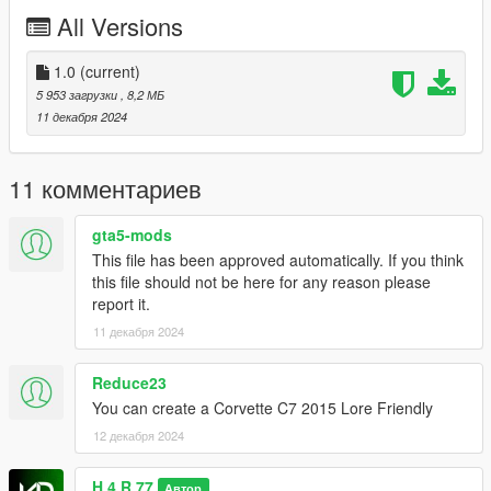
1. Copy the H4REntityMTR folder from the "Add-on" folder.
All Versions
2. Open OpenIV and go to mods/update/x64/dlcpacks and
place it there.
1.0
(current)
5 953 загрузки
, 8,2 МБ
3. After that go to
11 декабря 2024
mods/update/update.rpf/common/data/dlclist.xml
4. Add line: dlcpacks:/H4REntityMTR/
11 комментариев
5. Enjoy
gta5-mods
This file has been approved automatically. If you think
Contains Fivem ver.
this file should not be here for any reason please
report it.
[CREDITS]
H4R 77
11 декабря 2024
DO NOT REUPLOAD OR EDIT FOR WITHOUT MY
Reduce23
PERMISSION.
You can create a Corvette C7 2015 Lore Friendly
12 декабря 2024
H 4 R 77
Автор