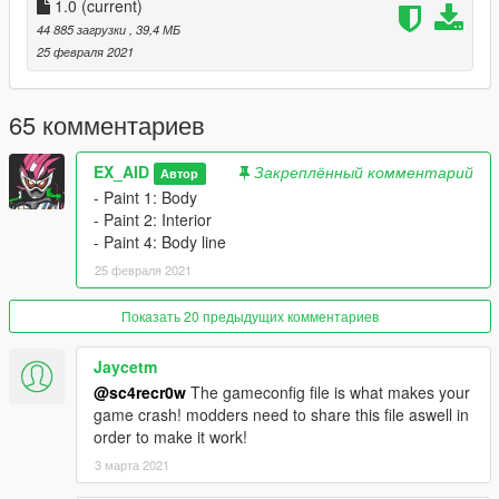
1.0
(current)
3. Finish, start the game!
44 885 загрузки
, 39,4 МБ
-------------------------------------------------- -----------------------
25 февраля 2021
I wish you all a happy Lantern Festival! ! I hope you forget all
the unfortunate things in 2020, and you will get better in 2021
and live a happy life.
65 комментариев
EX_AID
Закреплённый комментарий
Автор
- Paint 1: Body
- Paint 2: Interior
- Paint 4: Body line
25 февраля 2021
Показать 20 предыдущих комментариев
Jaycetm
@sc4recr0w
The gameconfig file is what makes your
game crash! modders need to share this file aswell in
order to make it work!
3 марта 2021