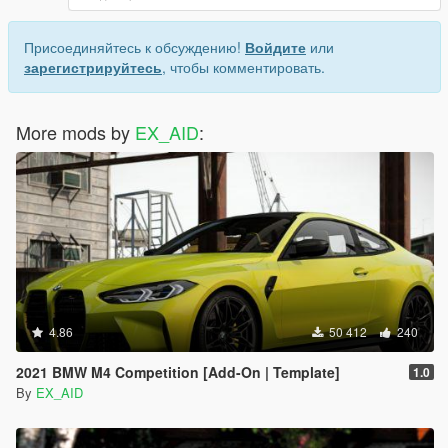
Присоединяйтесь к обсуждению!
Войдите
или
зарегистрируйтесь
, чтобы комментировать.
More mods by
EX_AID
:
4.86
50 412
240
2021 BMW M4 Competition [Add-On | Template]
1.0
By
EX_AID