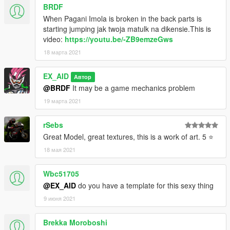
BRDF
When Pagani Imola is broken in the back parts is
starting jumping jak twoja matulk na dikensie.This is
video:
https://youtu.be/-ZB9emzeGws
18 марта 2021
EX_AID
Автор
@BRDF
It may be a game mechanics problem
19 марта 2021
rSebs
Great Model, great textures, this is a work of art. 5 ⭐
18 мая 2021
Wbc51705
@EX_AID
do you have a template for this sexy thing
9 июня 2021
Brekka Moroboshi