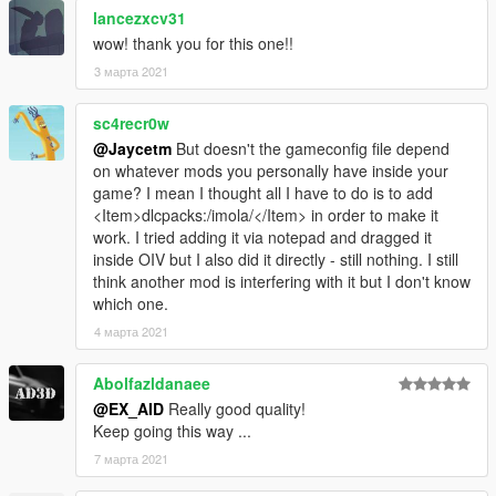
lancezxcv31
wow! thank you for this one!!
3 марта 2021
sc4recr0w
@Jaycetm
But doesn't the gameconfig file depend
on whatever mods you personally have inside your
game? I mean I thought all I have to do is to add
<Item>dlcpacks:/imola/</Item> in order to make it
work. I tried adding it via notepad and dragged it
inside OIV but I also did it directly - still nothing. I still
think another mod is interfering with it but I don't know
which one.
4 марта 2021
Abolfazldanaee
@EX_AID
Really good quality!
Keep going this way ...
7 марта 2021