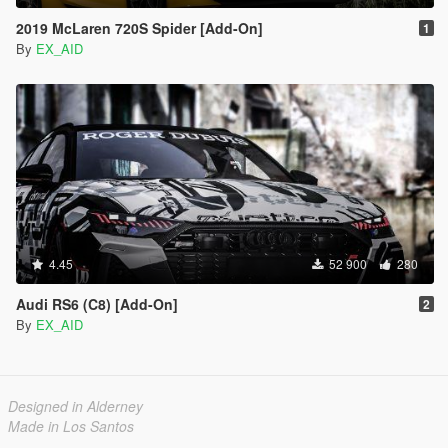
2019 McLaren 720S Spider [Add-On]
1
By
EX_AID
4.45
52 900
280
Audi RS6 (C8) [Add-On]
2
By
EX_AID
Designed in Alderney
Made in Los Santos