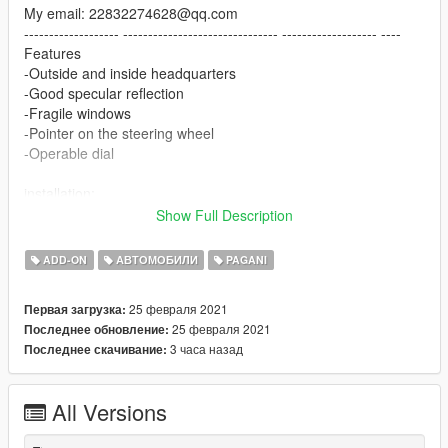
My email: 22832274628@qq.com
------------------- ------------------------------- ------------------- ----
Features
-Outside and inside headquarters
-Good specular reflection
-Fragile windows
-Pointer on the steering wheel
-Operable dial
installation:
1. Copy the imola folder to
Show Full Description
X: \ Grand Theft Auto V \ update \ x64 \ dlcpacks or X: \ Grand
Theft Auto V \ mods \ update \ x64 \ dlcpacks
ADD-ON
АВТОМОБИЛИ
PAGANI
2. Use OpenIV to decompress
25 февраля 2021
Первая загрузка:
X: \ Grand Theft Auto V \ update \ update.rpf \ common \ data \
25 февраля 2021
Последнее обновление:
dlclist.xml
3 часа назад
Последнее скачивание:
Or X:\Grand Theft Auto
V\mods\update\update.update.rpf\common\data\dlclist.xml,
Then open it with notepad and add a new line
All Versions
dlcpacks: \imola\
Save and replace with OpenIV.