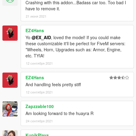
Crashing with this addon...Badass car too. Too bad I
have to remove it.
21 июня 2021
EZ4Hans
Yo
@EX_AID
, loved the model! If you could make
these customizable it'll be perfect for FiveM servers:
*Wheels, Horn, Upgrades such as: Armor, Engine,
etc. TYIA!
12 сентября 2021
EZ4Hans
And handling feels pretty stiff
12 сентября 2021
Zapzzable100
Am looking forward to the huayra R
24 сентября 2021
KupikPlays