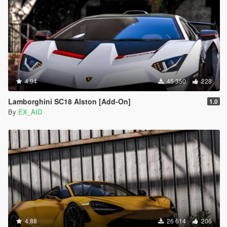
4.94
45 350
228
Lamborghini SC18 Alston [Add-On]
1.0
By
EX_AID
4.88
26 614
206