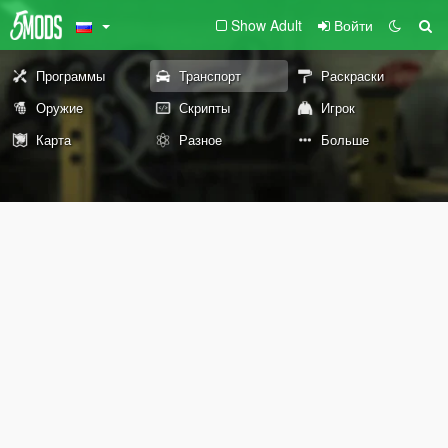
Show Adult
Войти
Программы
Транспорт
Раскраски
Оружие
Скрипты
Игрок
Карта
Разное
Больше