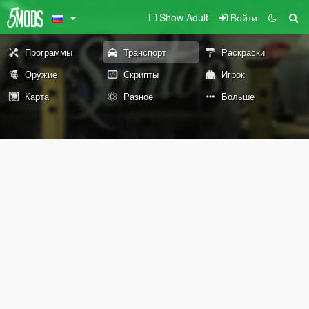
Show Adult
Войти
Программы
Транспорт
Раскраски
Оружие
Скрипты
Игрок
Карта
Разное
Больше