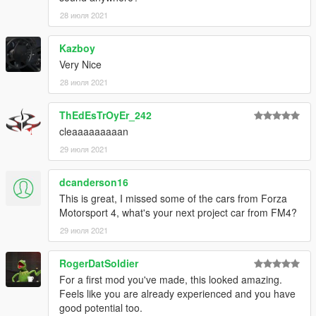
28 июля 2021
Kazboy
Very Nice
28 июля 2021
ThEdEsTrOyEr_242
cleaaaaaaaaan
29 июля 2021
dcanderson16
This is great, I missed some of the cars from Forza
Motorsport 4, what's your next project car from FM4?
29 июля 2021
RogerDatSoldier
For a first mod you've made, this looked amazing.
Feels like you are already experienced and you have
good potential too.