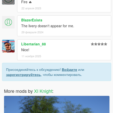
Fire 🔥
22 апреля 2023
BlazerExists
The livery doesn't appear for me.
29 февраля 2024
Libertarian_88
Nice!
11 ноября 2025
Присоединяйтесь к обсуждению!
Войдите
или
зарегистрируйтесь
, чтобы комментировать.
More mods by
XI Knight
: