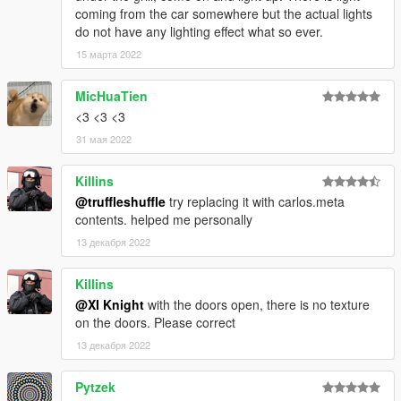
coming from the car somewhere but the actual lights
do not have any lighting effect what so ever.
15 марта 2022
MicHuaTien
<3 <3 <3
31 мая 2022
Killins
@truffleshuffle
try replacing it with carlos.meta
contents. helped me personally
13 декабря 2022
Killins
@XI Knight
with the doors open, there is no texture
on the doors. Please correct
13 декабря 2022
Pytzek