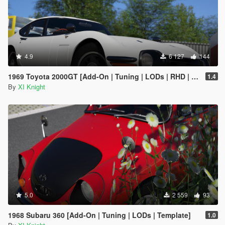
4.9
6 127
144
1969 Toyota 2000GT [Add-On | Tuning | LODs | RHD | Template]
1.4
By
XI Knight
5.0
2 559
93
1968 Subaru 360 [Add-On | Tuning | LODs | Template]
1.0