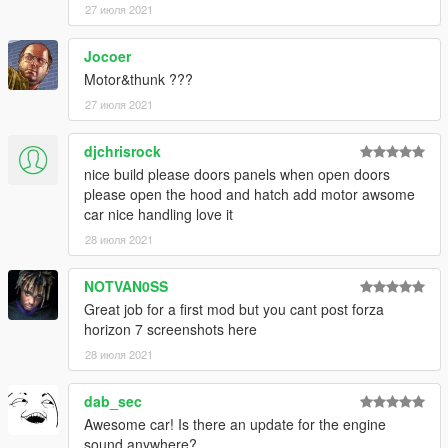
27 июля 2021
Jocoer
Motor&thunk ???
27 июля 2021
djchrisrock
nice build please doors panels when open doors
please open the hood and hatch add motor awsome
car nice handling love it
28 июля 2021
NOTVAN0SS
Great job for a first mod but you cant post forza
horizon 7 screenshots here
28 июля 2021
dab_sec
Awesome car! Is there an update for the engine
sound anywhere?