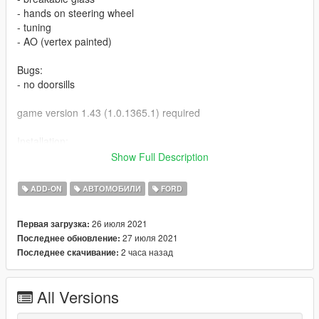
- hands on steering wheel
- tuning
- AO (vertex painted)
Bugs:
- no doorsills
game version 1.43 (1.0.1365.1) required
Installation:
place the taki428 folder in:
Show Full Description
Grand Theft Auto V/mods/update/x64/dlcpacks
now go to:
ADD-ON
АВТОМОБИЛИ
FORD
Grand Theft Auto
V/mods/update/update.rpf/common/data/dlclist.xml
26 июля 2021
Первая загрузка:
Open dlclist.xml and add the following line:
27 июля 2021
Последнее обновление:
dlcpacks:/taki428/
2 часа назад
Последнее скачивание:
better mod
All Versions