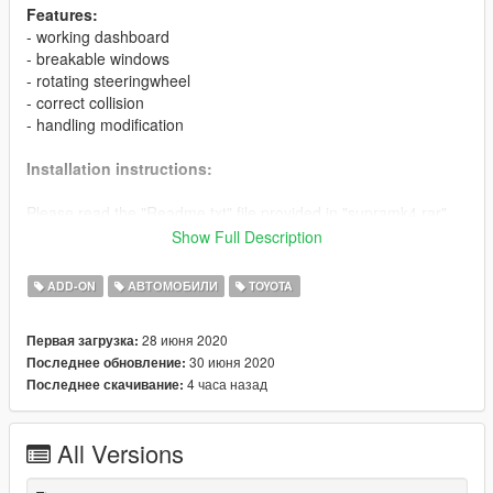
Features:
- working dashboard
- breakable windows
- rotating steeringwheel
- correct collision
- handling modification
Installation instructions:
Please read the "Readme.txt" file provided in "supramk4.rar"
archive for installation instructions
Show Full Description
Credits:
ADD-ON
АВТОМОБИЛИ
TOYOTA
Original model:
Supra Mk4 Turbo charged 3D model by
boynet006
(Permission given to modify)
28 июня 2020
Первая загрузка:
30 июня 2020
Последнее обновление:
4 часа назад
Последнее скачивание:
All Versions