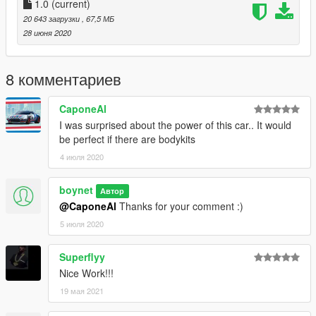
1.0
(current)
20 643 загрузки
, 67,5 МБ
28 июня 2020
8 комментариев
CaponeAl
I was surprised about the power of this car.. It would
be perfect if there are bodykits
4 июля 2020
boynet
Автор
@CaponeAl
Thanks for your comment :)
5 июля 2020
Superflyy
Nice Work!!!
19 мая 2021