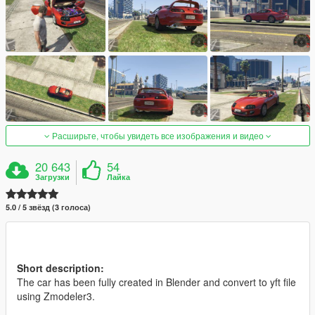
Расширьте, чтобы увидеть все изображения и видео
20 643
54
Загрузки
Лайка
5.0 / 5 звёзд (3 голоса)
Short description:
The car has been fully created in Blender and convert to yft file
using Zmodeler3.