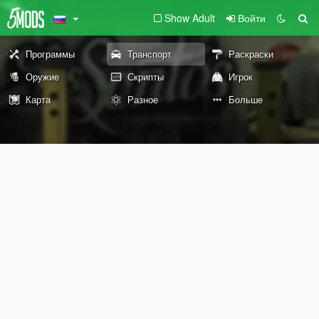
Show Adult
Войти
Программы
Транспорт
Раскраски
Оружие
Скрипты
Игрок
Карта
Разное
Больше