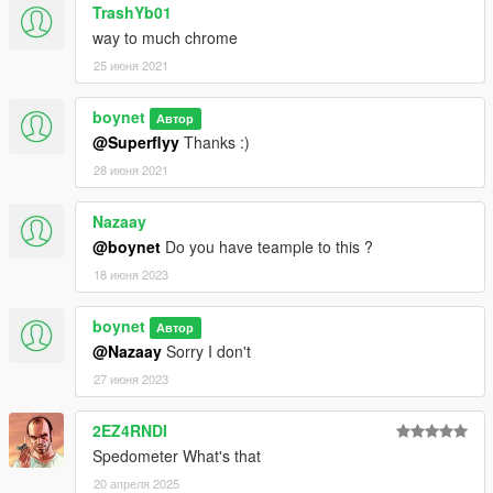
TrashYb01
way to much chrome
25 июня 2021
boynet
Автор
@Superflyy
Thanks :)
28 июня 2021
Nazaay
@boynet
Do you have teample to this ?
18 июня 2023
boynet
Автор
@Nazaay
Sorry I don't
27 июня 2023
2EZ4RNDI
Spedometer What's that
20 апреля 2025