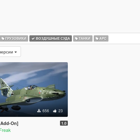
ГРУЗОВИКИ
ВОЗДУШНЫЕ СУДА
ТАНКИ
APC
версии
656
23
 [Add-On]
1.0
Freak