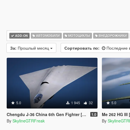
ADD-ON
АВТОМОБИЛИ
МОТОЦИКЛЫ
ВНЕДОРОЖНИКИ
За:
Прошлый месяц
Сортировать по:
Последние 
5.0
1 945
32
5.0
Chengdu J-36 China 6th Gen Fighter [Add-On | VehFuncs V]
Me 262 HG III
1.0
By
SkylineGTRFreak
By
SkylineGTR