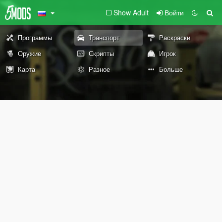
Show Adult
Войти
Программы
Транспорт
Раскраски
Оружие
Скрипты
Игрок
Карта
Разное
Больше