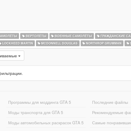
АМОЛЁТЫ
ВЕРТОЛЁТЫ
ВОЕННЫЕ САМОЛЁТЫ
ГРАЖДАНСКИЕ С
LOCKHEED MARTIN
MCDONNELL DOUGLAS
NORTHROP GRUMMAN
чиваемые
фильтрации.
Программы для моддинга GTA 5
Последние файлы
Моды транспорта для GTA 5
Рекомендуемые фа
Моды автомобильных раскрасок GTA 5
Самые понравивши