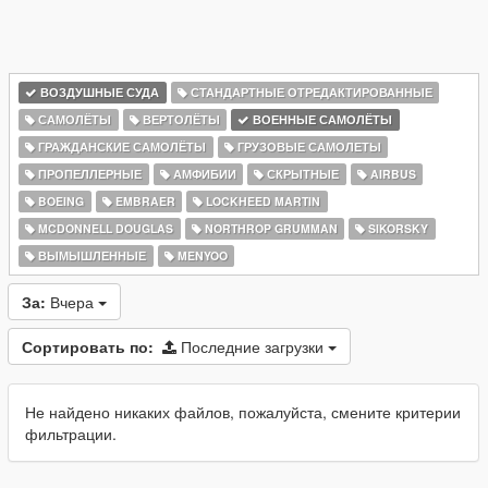
ВОЗДУШНЫЕ СУДА
СТАНДАРТНЫЕ ОТРЕДАКТИРОВАННЫЕ
САМОЛЁТЫ
ВЕРТОЛЁТЫ
ВОЕННЫЕ САМОЛЁТЫ
ГРАЖДАНСКИЕ САМОЛЁТЫ
ГРУЗОВЫЕ САМОЛЕТЫ
ПРОПЕЛЛЕРНЫЕ
АМФИБИИ
СКРЫТНЫЕ
AIRBUS
BOEING
EMBRAER
LOCKHEED MARTIN
MCDONNELL DOUGLAS
NORTHROP GRUMMAN
SIKORSKY
ВЫМЫШЛЕННЫЕ
MENYOO
За:
Вчера
Сортировать по:
Последние загрузки
Не найдено никаких файлов, пожалуйста, смените критерии
фильтрации.