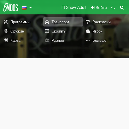
Show Adult
Войти
Программы
Транспорт
Раскраски
Оружие
Скрипты
Игрок
Карта
Разное
Больше