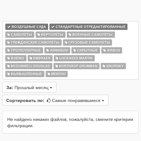
ВОЗДУШНЫЕ СУДА
СТАНДАРТНЫЕ ОТРЕДАКТИРОВАННЫЕ
САМОЛЁТЫ
ВЕРТОЛЁТЫ
ВОЕННЫЕ САМОЛЁТЫ
ГРАЖДАНСКИЕ САМОЛЁТЫ
ГРУЗОВЫЕ САМОЛЕТЫ
ПРОПЕЛЛЕРНЫЕ
АМФИБИИ
СКРЫТНЫЕ
AIRBUS
BOEING
EMBRAER
LOCKHEED MARTIN
MCDONNELL DOUGLAS
NORTHROP GRUMMAN
SIKORSKY
ВЫМЫШЛЕННЫЕ
MENYOO
За:
Прошлый месяц
Сортировать по:
Самые понравившиеся
Не найдено никаких файлов, пожалуйста, смените критерии
фильтрации.