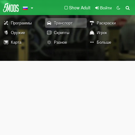
Show Adult
Войти
Программы
Транспорт
Раскраски
Оружие
Скрипты
Игрок
Карта
Разное
Больше