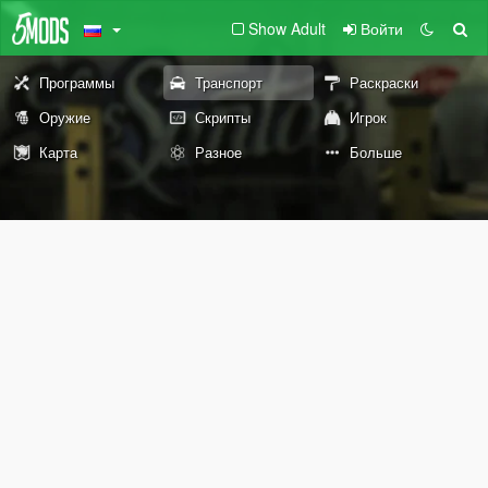
Show Adult
Войти
Программы
Транспорт
Раскраски
Оружие
Скрипты
Игрок
Карта
Разное
Больше