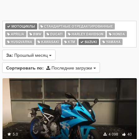
МОТОЦИКЛЫ
СТАНДАРТНЫЕ ОТРЕДАКТИРОВАННЫЕ
APRILIA
BMW
DUCATI
HARLEY DAVIDSON
HONDA
HUSQVARNA
KAWASAKI
KTM
SUZUKI
YAMAHA
За:
Прошлый месяц
Сортировать по:
Последние загрузки
5.0
4 098
40