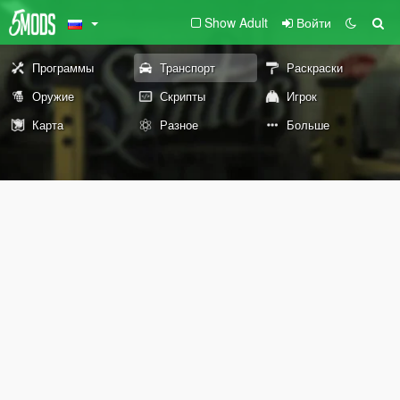
Show Adult
Войти
Программы
Транспорт
Раскраски
Оружие
Скрипты
Игрок
Карта
Разное
Больше