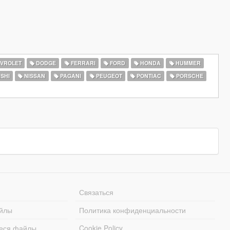
VROLET
DODGE
FERRARI
FORD
HONDA
HUMMER
SHI
NISSAN
PAGANI
PEUGEOT
PONTIAC
PORSCHE
Связаться
йлы
Политика конфиденциальности
еся файлы
Cookie Policy