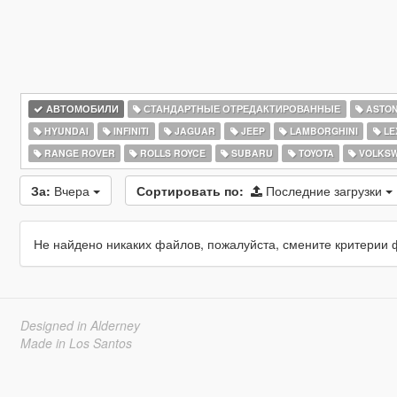
АВТОМОБИЛИ
СТАНДАРТНЫЕ ОТРЕДАКТИРОВАННЫЕ
ASTON
HYUNDAI
INFINITI
JAGUAR
JEEP
LAMBORGHINI
LE
RANGE ROVER
ROLLS ROYCE
SUBARU
TOYOTA
VOLKS
За:
Вчера
Сортировать по:
Последние загрузки
Не найдено никаких файлов, пожалуйста, смените критерии 
Designed in Alderney
Made in Los Santos