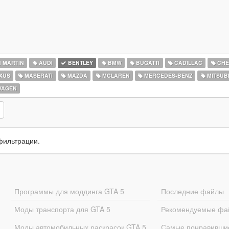
 MARTIN
AUDI
BENTLEY
BMW
BUGATTI
CADILLAC
CHE
XUS
MASERATI
MAZDA
MCLAREN
MERCEDES-BENZ
MITSUBI
WAGEN
фильтрации.
Программы для моддинга GTA 5
Последние файлы
Моды транспорта для GTA 5
Рекомендуемые фа
Моды автомобильных раскрасок GTA 5
Самые понравивши