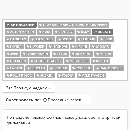
АВТОМОБИЛИ
СТАНДАРТНЫЕ ОТРЕДАКТИРОВАННЫЕ
ASTON MARTIN
AUDI
BENTLEY
BMW
BUGATTI
CADILLAC
CHEVROLET
DODGE
FERRARI
FORD
HONDA
HUMMER
HYUNDAI
INFINITI
JAGUAR
JEEP
LAMBORGHINI
LEXUS
MASERATI
MAZDA
MCLAREN
MERCEDES-BENZ
MITSUBISHI
NISSAN
PAGANI
PEUGEOT
PONTIAC
PORSCHE
RANGE ROVER
ROLLS ROYCE
SUBARU
TOYOTA
VOLKSWAGEN
За:
Прошлую неделю
Сортировать по:
Последние версии
Не найдено никаких файлов, пожалуйста, смените критерии
фильтрации.