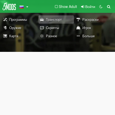
Show Adult
Войти
Программы
Транспорт
Раскраски
Оружие
Скрипты
Игрок
Карта
Разное
Больше