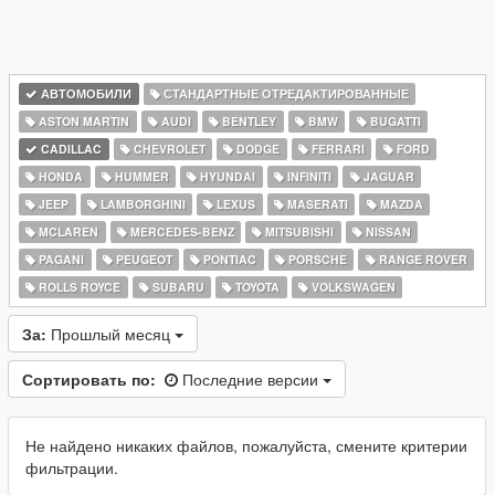
АВТОМОБИЛИ
СТАНДАРТНЫЕ ОТРЕДАКТИРОВАННЫЕ
ASTON MARTIN
AUDI
BENTLEY
BMW
BUGATTI
CADILLAC
CHEVROLET
DODGE
FERRARI
FORD
HONDA
HUMMER
HYUNDAI
INFINITI
JAGUAR
JEEP
LAMBORGHINI
LEXUS
MASERATI
MAZDA
MCLAREN
MERCEDES-BENZ
MITSUBISHI
NISSAN
PAGANI
PEUGEOT
PONTIAC
PORSCHE
RANGE ROVER
ROLLS ROYCE
SUBARU
TOYOTA
VOLKSWAGEN
За:
Прошлый месяц
Сортировать по:
Последние версии
Не найдено никаких файлов, пожалуйста, смените критерии
фильтрации.