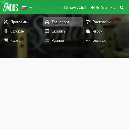
Show Adult
Войти
Программы
Транспорт
Раскраски
Оружие
Скрипты
Игрок
Карта
Разное
Больше